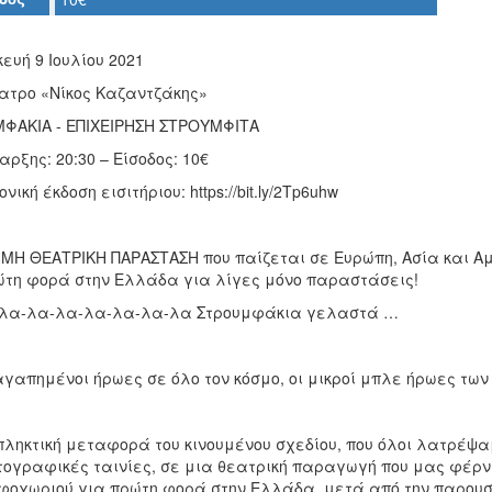
ευή 9 Ιουλίου 2021
ατρο «Νίκος Καζαντζάκης»
ΦΑΚΙΑ - ΕΠΙΧΕΙΡΗΣΗ ΣΤΡΟΥΜΦΙΤΑ
ρξης: 20:30 – Είσοδος: 10€
νική έκδοση εισιτήριου: https://bit.ly/2Tp6uhw
ΗΜΗ ΘΕΑΤΡΙΚΗ ΠΑΡΑΣΤΑΣΗ που παίζεται σε Ευρώπη, Ασία και Αμε
ώτη φορά στην Ελλάδα για λίγες μόνο παραστάσεις!
λα-λα-λα-λα-λα-λα-λα Στρουμφάκια γελαστά …
 αγαπημένοι ήρωες σε όλο τον κόσμο, οι μικροί μπλε ήρωες τω
πληκτική μεταφορά του κινουμένου σχεδίου, που όλοι λατρέψαμ
τογραφικές ταινίες, σε μια θεατρική παραγωγή που μας φέρνε
φοχωριού για πρώτη φορά στην Ελλάδα, μετά από την παρουσ