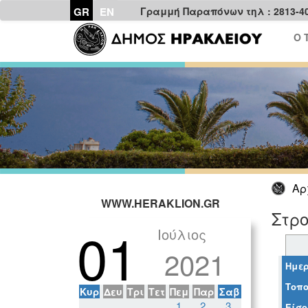
GR
EN
Γραμμή Παραπόνων τηλ : 2813-4
Ο 
Αρ
WWW.HERAKLION.GR
Στρ
01
Ιούλιος
2021
Ημερ
Τοπο
Κυρ
Δευ
Τρι
Τετ
Πεμ
Παρ
Σαβ
1
2
3
Είσο