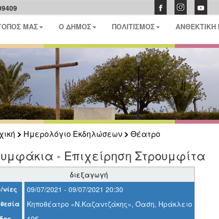
09409
ΤΟΠΟΣ ΜΑΣ
Ο ΔΗΜΟΣ
ΠΟΛΙΤΙΣΜΟΣ
ΑΝΘΕΚΤΙΚΗ
χική
Ημερολόγιο Εκδηλώσεων
Θέατρο
ουμφάκια - Επιχείρηση Στρουμφίτα
διεξαγωγή
/νίες
09/07/2021 - 09/07/2021 20:30
θεσία
Κηποθέατρο «Ν.Καζαντζάκης», Όαση, Ηράκλειο
δος
10€