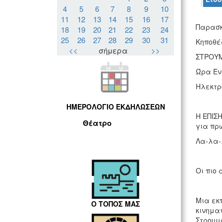
4
5
6
7
8
9
10
11
12
13
14
15
16
17
Παρασκ
18
19
20
21
22
23
24
25
26
27
28
29
30
31
Κηποθέ
<<
σήμερα
>>
ΣΤΡΟΥΜ
Ώρα Ένα
Ηλεκτρο
ΗΜΕΡΟΛΟΓΙΟ ΕΚΔΗΛΩΣΕΩΝ
Η ΕΠΙΣ
Θέατρο
για πρ
Λα-λα-
Οι πιο
Μια εκ
Ο ΤΟΠΟΣ ΜΑΣ
κινημα
Στρουμ