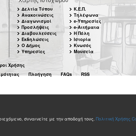
Δελτία Τύπου
Κ.Ε.Π.
Ανακοινώσεις
Τηλέφωνα
Διαγωνισμοί
e-Υπηρεσίες
Προσλήψεις
e-Αιτήματα
Διαβουλεύσεις
Η Πόλη
Εκδηλώσεις
Ιστορία
Ο Δήμος
Κνωσός
Υπηρεσίες
Μουσεία
ροι Χρήσης
ιμότητας
Πλοήγηση
FAQs
RSS
περιεχόμενο, συναινείτε με την αποδοχή τους.
Πολιτική Χρήσης C