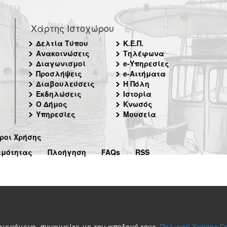
Χάρτης Ιστοχώρου
Δελτία Τύπου
Κ.Ε.Π.
Ανακοινώσεις
Τηλέφωνα
Διαγωνισμοί
e-Υπηρεσίες
Προσλήψεις
e-Αιτήματα
Διαβουλεύσεις
Η Πόλη
Εκδηλώσεις
Ιστορία
Ο Δήμος
Κνωσός
Υπηρεσίες
Μουσεία
ροι Χρήσης
ιμότητας
Πλοήγηση
FAQs
RSS
περιεχόμενο, συναινείτε με την αποδοχή τους.
Πολιτική Χρήσης C