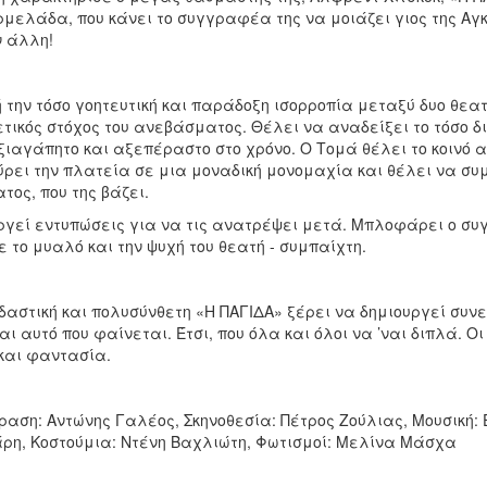
μελάδα, που κάνει το συγγραφέα της να μοιάζει γιος της Αγκά
ν άλλη!
 την τόσο γοητευτική και παράδοξη ισορροπία μεταξύ δυο θεατ
τικός στόχος του ανεβάσματος. Θέλει να αναδείξει το τόσο δι
ξιαγάπητο και αξεπέραστο στο χρόνο. Ο Τομά θέλει το κοινό α
ρει την πλατεία σε μια μοναδική μονομαχία και θέλει να συμ
τος, που της βάζει.
ργεί εντυπώσεις για να τις ανατρέψει μετά. Μπλοφάρει ο συ
 το μυαλό και την ψυχή του θεατή - συμπαίχτη.
δαστική και πολυσύνθετη «Η ΠΑΓΙΔΑ» ξέρει να δημιουργεί συνε
αι αυτό που φαίνεται. Έτσι, που όλα και όλοι να ’ναι διπλά. Οι
και φαντασία.
αση: Αντώνης Γαλέος, Σκηνοθεσία: Πέτρος Ζούλιας, Μουσική: 
ρη, Κοστούμια: Ντένη Βαχλιώτη, Φωτισμοί: Μελίνα Μάσχα