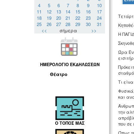
4
5
6
7
8
9
10
11
12
13
14
15
16
17
Τετάρτη
18
19
20
21
22
23
24
25
26
27
28
29
30
31
Κηποθέ
<<
σήμερα
>>
Η ΠΑΓΙ
Σκηνοθ
Ώρα Ένα
εισιτήρι
ΗΜΕΡΟΛΟΓΙΟ ΕΚΔΗΛΩΣΕΩΝ
Πρόκει
σταθμός
Θέατρο
Τι είνα
Φυσικά,
και ανα
Άνθρωπο
την αλή
απρόβλ
Ο ΤΟΠΟΣ ΜΑΣ
που σε 
Όπως τ