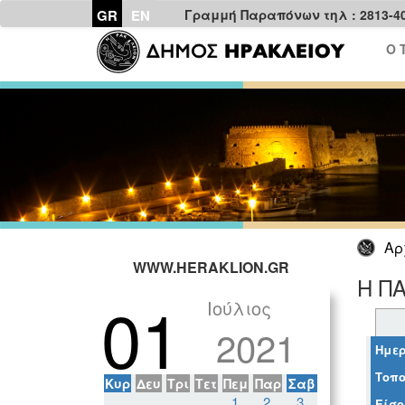
GR
EN
Γραμμή Παραπόνων τηλ : 2813-4
Ο 
Αρ
WWW.HERAKLION.GR
Η ΠΑ
01
Ιούλιος
2021
Ημερ
Τοπο
Κυρ
Δευ
Τρι
Τετ
Πεμ
Παρ
Σαβ
1
2
3
Είσο