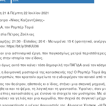
 21 & Πέμπτη 22 Ιουλίου 2021
ατρο «Νίκος Καζαντζάκης»
ΔΑ, του Ρομπέρ Τομά
εσία Πέτρος Ζούλιας
ρξης: 21:30 - Είσοδος: 20 € - Μειωμένο: 15 € (φοιτητικό, ανέργ
ου: https://bit.ly/3h8UU36
ται για αστυνομικό έργο, που παγκοσμίως μετρά περισσότερες
 στην ιστορία του είδους.
ι όμως αυτό που κάνει τόσο δημοφιλή την ΠΑΓΙΔΑ ανά τον κόσμ
 η δαιμονική μαστοριά της κατασκευής της! Ο Ρομπέρ Τομά δη
τροπών, που κρατούν αμείωτο το ενδιαφέρον του κοινού από τ
ς του θεάτρου, ηθοποιός κι ο ίδιος, στήνει μια σκηνική μηχανή
θεια και το ψέμα, τη λογική και τη φαντασία. Υφαίνει, σαν 
επτες καταστάσεις με έντονο το στοιχείο του μυστηρίου. Με 
κάνει να γελάς και μια κωμωδία, που συχνά σε συγκινεί μέχρ
η χαρακτήρισε ο μέγας θαυμαστής της, Άλφρεντ Χίτσκοκ, «Η Π