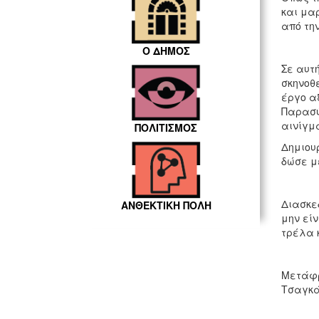
και μαρ
από τη
Ο ΔΗΜΟΣ
Σε αυτή
σκηνοθε
έργο α
Παρασύ
αινίγμα
ΠΟΛΙΤΙΣΜΟΣ
Δημιου
δώσε με
Διασκε
ΑΝΘΕΚΤΙΚΗ ΠΟΛΗ
μην είν
τρέλα 
Μετάφρ
Τσαγκά