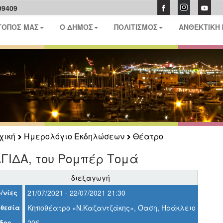
09409
ΤΟΠΟΣ ΜΑΣ
Ο ΔΗΜΟΣ
ΠΟΛΙΤΙΣΜΟΣ
ΑΝΘΕΚΤΙΚΗ
χική
Ημερολόγιο Εκδηλώσεων
Θέατρο
ΓΙΔΑ, του Ρομπέρ Τομά
διεξαγωγή
/νίες
21/07/2021 - 22/07/2021 21:30
θεσία
Κηποθέατρο «Ν.Καζαντζάκης», Όαση, Ηράκλειο
δος
20€