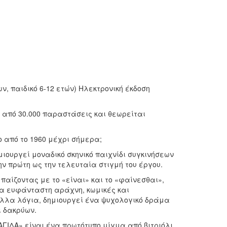
ων, παιδικό 6-12 ετών) Ηλεκτρονική έκδοση
 από 30.000 παραστάσεις και θεωρείται
ο από το 1960 μέχρι σήμερα;
μιουργεί μοναδικό σκηνικό παιχνίδι συγκινήσεων
ην πρώτη ως την τελευταία στιγμή του έργου.
, παίζοντας με το «είναι» και το «φαίνεσθαι»,
μια ευφάνταστη αράχνη, κωμικές και
άλλα λόγια, δημιουργεί ένα ψυχολογικό δράμα
ι δακρύων.
ΑΓΙΔΑ» είναι ένα πρωτότυπο μίγμα από βιτριόλι