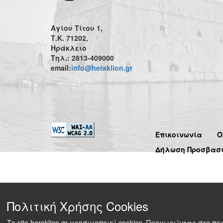
Αγίου Τίτου 1,
Τ.Κ. 71202,
Ηράκλειο
Τηλ.: 2813-409000
email:
info@heraklion.gr
Επικοινωνία
Ό
Δήλωση Προσβασ
Πολιτική Χρήσης Cookies
Το site heraklion.gr χρησιμοποιεί cookies. Προχωρώντας στο 