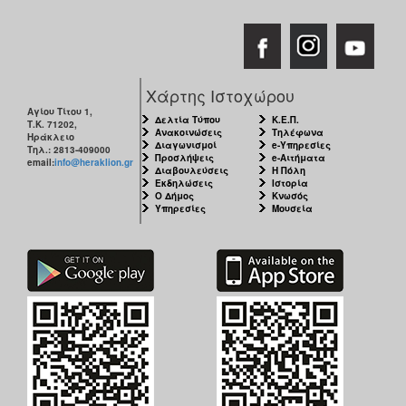
Χάρτης Ιστοχώρου
Αγίου Τίτου 1,
Δελτία Τύπου
Κ.Ε.Π.
Τ.Κ. 71202,
Ανακοινώσεις
Τηλέφωνα
Ηράκλειο
Διαγωνισμοί
e-Υπηρεσίες
Τηλ.: 2813-409000
Προσλήψεις
e-Αιτήματα
email:
info@heraklion.gr
Διαβουλεύσεις
Η Πόλη
Εκδηλώσεις
Ιστορία
Ο Δήμος
Κνωσός
Υπηρεσίες
Μουσεία