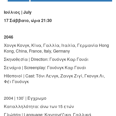
Ο
ΤΟΠΟΣ
Ιούλιος | July
ΜΑΣ
17 Σάββατο, ώρα 21:30
Ο
ΔΗΜΟΣ
2046
ΠΟΛΙΤΙΣΜΟΣ
Χονγκ Κονγκ, Κίνα, Γαλλία, Ιταλία, Γερμανία
Hong
Kong, China, France, Italy, Germany
ΑΝΘΕΚΤΙΚΗ
ΠΟΛΗ
Σκηνοθεσία | Direction:
Γουόνγκ Καρ Γουάι
Σενάριο | Screenplay:
Γουόνγκ Καρ Γουάι
Ηθοποιοί | Cast:
Τόνι Λενγκ, Ζανγκ Ζιγί, Γκονγκ Λι,
Φέι Γουόνγκ
2004 | 130’ | Έγχρωμο
Καταλληλότητα:
άνω των 15 ετών
Γλώσσα | Language:
Καντονέζικα, Γαλλικά,