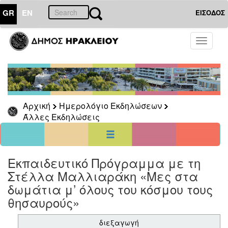
GR
EN
ΕΙΣΟΔΟΣ
01
Αύγουστος
Toggle
2026
navigati
Κυρ
Δευ
Τρι
Τετ
Πεμ
Παρ
Σαβ
1
2
3
4
5
6
7
8
Αρχική
Ημερολόγιο Εκδηλώσεων
9
10
11
12
13
14
15
Άλλες Εκδηλώσεις
16
17
18
19
20
21
22
23
24
25
26
27
28
29
30
31
<<
σήμερα
>>
Εκπαιδευτικό Πρόγραμμα με τη
Στέλλα Μαλλιαράκη «Μες στα
ΗΜΕΡΟΛΟΓΙΟ
ΕΚΔΗΛΩΣΕΩΝ
δωμάτια μ’ όλους του κόσμου τους
Άλλες
θησαυρούς»
Εκδηλώσεις
διεξαγωγή
Αρχείο