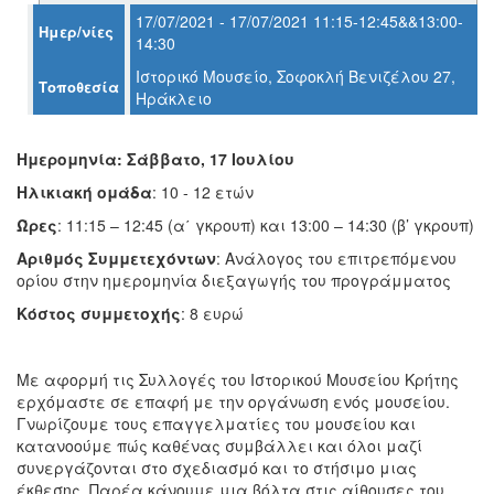
17/07/2021 - 17/07/2021 11:15-12:45&&13:00-
Ημερ/νίες
14:30
Ιστορικό Μουσείο, Σοφοκλή Βενιζέλου 27,
Τοποθεσία
Ηράκλειο
Ο
ΤΟΠΟΣ
ΜΑΣ
Ημερομηνία: Σάββατο, 17 Ιουλίου
Ο
Ηλικιακή ομάδα
: 10 - 12 ετών
ΔΗΜΟΣ
Ώρες
: 11:15 – 12:45 (α΄ γκρουπ) και 13:00 – 14:30 (β’ γκρουπ)
ΠΟΛΙΤΙΣΜΟΣ
Αριθμός Συμμετεχόντων
: Ανάλογος του επιτρεπόμενου
ορίου στην ημερομηνία διεξαγωγής του προγράμματος
ΑΝΘΕΚΤΙΚΗ
Κόστος συμμετοχής
: 8 ευρώ
ΠΟΛΗ
Με αφορμή τις Συλλογές του Ιστορικού Μουσείου Κρήτης
ερχόμαστε σε επαφή με την οργάνωση ενός μουσείου.
Γνωρίζουμε τους επαγγελματίες του μουσείου και
κατανοούμε πώς καθένας συμβάλλει και όλοι μαζί
συνεργάζονται στο σχεδιασμό και το στήσιμο μιας
έκθεσης. Παρέα κάνουμε μια βόλτα στις αίθουσες του