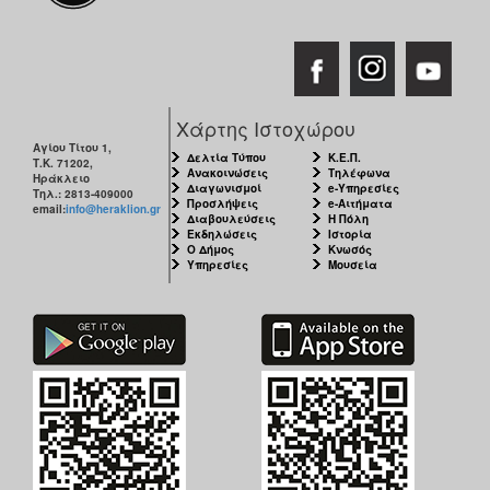
Χάρτης Ιστοχώρου
Αγίου Τίτου 1,
Δελτία Τύπου
Κ.Ε.Π.
Τ.Κ. 71202,
Ανακοινώσεις
Τηλέφωνα
Ηράκλειο
Διαγωνισμοί
e-Υπηρεσίες
Τηλ.: 2813-409000
Προσλήψεις
e-Αιτήματα
email:
info@heraklion.gr
Διαβουλεύσεις
Η Πόλη
Εκδηλώσεις
Ιστορία
Ο Δήμος
Κνωσός
Υπηρεσίες
Μουσεία