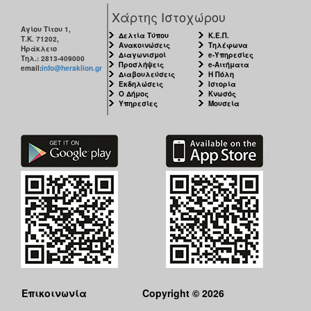
Χάρτης Ιστοχώρου
Αγίου Τίτου 1,
Δελτία Τύπου
Κ.Ε.Π.
Ο
Τ.Κ. 71202,
Ανακοινώσεις
Τηλέφωνα
Ηράκλειο
ΤΟΠΟΣ
Διαγωνισμοί
e-Υπηρεσίες
Τηλ.: 2813-409000
ΜΑΣ
Προσλήψεις
e-Αιτήματα
email:
info@heraklion.gr
Διαβουλεύσεις
Η Πόλη
Εκδηλώσεις
Ιστορία
Ο
Ο Δήμος
Κνωσός
ΔΗΜΟΣ
Υπηρεσίες
Μουσεία
ΠΟΛΙΤΙΣΜΟΣ
ΑΝΘΕΚΤΙΚΗ
ΠΟΛΗ
Επικοινωνία
Copyright © 2026