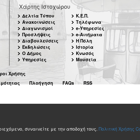
Χάρτης Ιστοχώρου
Δελτία Τύπου
Κ.Ε.Π.
Ανακοινώσεις
Τηλέφωνα
Διαγωνισμοί
e-Υπηρεσίες
Προσλήψεις
e-Αιτήματα
Διαβουλεύσεις
Η Πόλη
Εκδηλώσεις
Ιστορία
Ο Δήμος
Κνωσός
Υπηρεσίες
Μουσεία
ροι Χρήσης
ιμότητας
Πλοήγηση
FAQs
RSS
περιεχόμενο, συναινείτε με την αποδοχή τους.
Πολιτική Χρήσης C