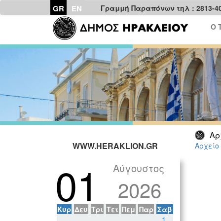
GR
EN
Γραμμή Παραπόνων τηλ : 2813-4
Ο 
Αρ
WWW.HERAKLION.GR
Αρχείο
01
Αύγουστος
2026
Κυρ
Δευ
Τρι
Τετ
Πεμ
Παρ
Σαβ
1