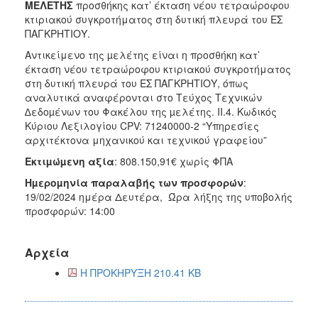
2018
ΜΕΛΕΤΗΣ
προσθήκης κατ’ έκταση νέου τετραώροφου
κτιριακού συγκροτήματος στη δυτική πλευρά του ΕΣ
2017
ΠΑΓΚΡΗΤΙΟΥ.
2016
Αντικείμενο της µελέτης είναι η προσθήκη κατ’
2015
έκταση νέου τετραώροφου κτιριακού συγκροτήματος
στη δυτική πλευρά του ΕΣ ΠΑΓΚΡΗΤΙΟΥ, όπως
2013
αναλυτικά αναφέρονται στο Τεύχος Τεχνικών
∆εδοµένων του Φακέλου της µελέτης. ΙΙ.4. Κωδικός
Κύριου Λεξιλογίου CPV: 71240000-2 “Υπηρεσίες
αρχιτέκτονα μηχανικού και τεχνικού γραφείου”
ΔΗΜΟΤΗΣ
Εκτιµώµενη αξία
: 808.150,91€ χωρίς ΦΠΑ
Ηµεροµηνία παραλαβής των προσφορών
:
ΕΠΙΣΚΕΠΤΗΣ
19/02/2024 ημέρα Δευτέρα, Ώρα λήξης της υποβολής
προσφορών: 14:00
ΗΡΑΚΛΕΙΟ
ΓΙΑ...
Αρχεία
Η ΠΡΟΚΗΡΥΞΗ 210.41 KB