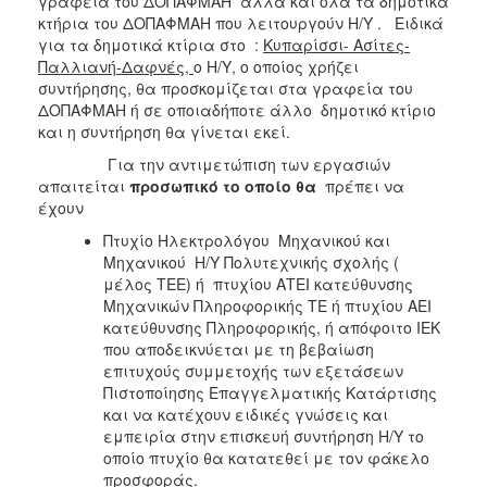
γραφεία του ΔΟΠΑΦΜΑΗ αλλά και όλα τα δημοτικά
κτήρια του ΔΟΠΑΦΜΑΗ που λειτουργούν Η/Υ . Ειδικά
για τα δημοτικά κτίρια στο :
Κυπαρίσσι- Ασίτες-
Παλλιανή-Δαφνές,
ο Η/Υ, ο οποίος χρήζει
συντήρησης, θα προσκομίζεται στα γραφεία του
ΔΟΠΑΦΜΑΗ ή σε οποιαδήποτε άλλο δημοτικό κτίριο
και η συντήρηση θα γίνεται εκεί.
Για την αντιμετώπιση των εργασιών
απαιτείται
προσωπικό το οποίο θα
πρέπει να
έχουν
Πτυχίο Ηλεκτρολόγου Μηχανικού και
Μηχανικού Η/Υ Πολυτεχνικής σχολής (
μέλος ΤΕΕ) ή πτυχίου ΑΤΕΙ κατεύθυνσης
Μηχανικών Πληροφορικής ΤΕ ή πτυχίου ΑΕΙ
κατεύθυνσης Πληροφορικής, ή απόφοιτο ΙΕΚ
που αποδεικνύεται με τη βεβαίωση
επιτυχούς συμμετοχής των εξετάσεων
Πιστοποίησης Επαγγελματικής Κατάρτισης
και να κατέχουν ειδικές γνώσεις και
εμπειρία στην επισκευή συντήρηση Η/Υ το
οποίο πτυχίο θα κατατεθεί με τον φάκελο
προσφοράς.