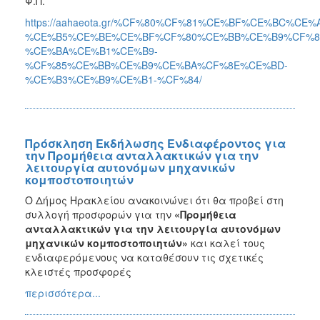
Φ.Π.
https://aahaeota.gr/%CF%80%CF%81%CE%BF%CE%BC%C
%CE%B5%CE%BE%CE%BF%CF%80%CE%BB%CE%B9%CF%8
%CE%BA%CE%B1%CE%B9-
%CF%85%CE%BB%CE%B9%CE%BA%CF%8E%CE%BD-
%CE%B3%CE%B9%CE%B1-%CF%84/
Πρόσκληση Εκδήλωσης Ενδιαφέροντος για
την Προμήθεια ανταλλακτικών για την
λειτουργία αυτονόμων μηχανικών
κομποστοποιητών
Ο Δήμος Ηρακλείου ανακοινώνει ότι θα προβεί στη
συλλογή προσφορών για την
«Προμήθεια
ανταλλακτικών για την λειτουργία αυτονόμων
μηχανικών κομποστοποιητών»
και καλεί τους
ενδιαφερόμενους
να καταθέσουν τις σχετικές
κλειστές προσφορές
περισσότερα...