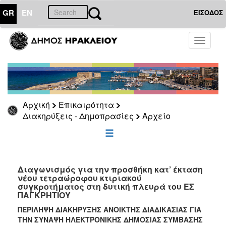
GR
EN
ΕΙΣΟΔΟΣ
ΕΠΙΚΑΙΡΟΤΗΤΑ
Toggle
navigati
Διακηρύξεις
-
Δημοπρασίες
Αρχείο
Αρχική
Επικαιρότητα
2026
Διακηρύξεις - Δημοπρασίες
Αρχείο
2025
2024
2023
2022
Διαγωνισμός για την προσθήκη κατ’ έκταση
νέου τετραώροφου κτιριακού
2021
συγκροτήματος στη δυτική πλευρά του ΕΣ
ΠΑΓΚΡΗΤΙΟΥ
2020
ΠΕΡΙΛΗΨΗ ΔΙΑΚΗΡΥΞΗΣ ΑΝΟΙΚΤΗΣ ΔΙΑΔΙΚΑΣΙΑΣ ΓΙΑ
2019
ΤΗΝ ΣΥΝΑΨΗ ΗΛΕΚΤΡΟΝΙΚΗΣ ΔΗΜΟΣΙΑΣ ΣΥΜΒΑΣΗΣ