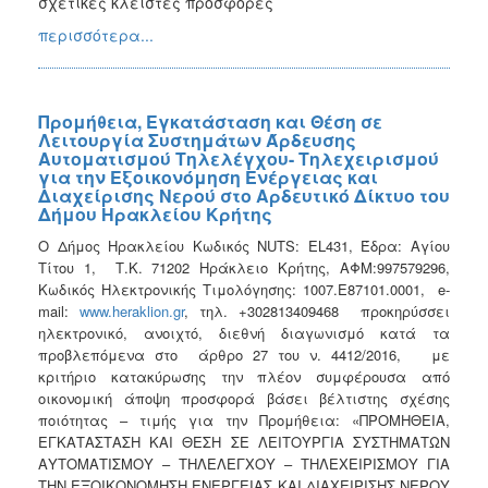
σχετικές κλειστές προσφορές
περισσότερα...
Προμήθεια, Εγκατάσταση και Θέση σε
Λειτουργία Συστημάτων Άρδευσης
Αυτοματισμού Τηλελέγχου- Τηλεχειρισμού
για την Εξοικονόμηση Ενέργειας και
Διαχείρισης Νερού στο Αρδευτικό Δίκτυο του
Δήμου Ηρακλείου Κρήτης
Ο Δήμος Ηρακλείου Κωδικός ΝUTS: EL431, Έδρα: Αγίου
Τίτου 1, Τ.Κ. 71202 Ηράκλειο Κρήτης, ΑΦΜ:997579296,
Κωδικός Ηλεκτρονικής Τιμολόγησης: 1007.Ε87101.0001, e-
mail:
www.heraklion.gr
, τηλ. +302813409468 προκηρύσσει
ηλεκτρονικό, ανοιχτό, διεθνή διαγωνισμό κατά τα
προβλεπόμενα στο άρθρο 27 του ν. 4412/2016, με
κριτήριο κατακύρωσης την πλέον συμφέρουσα από
οικονομική άποψη προσφορά βάσει βέλτιστης σχέσης
ποιότητας – τιμής για την Προμήθεια: «ΠΡΟΜΗΘΕΙΑ,
ΕΓΚΑΤΑΣΤΑΣΗ ΚΑΙ ΘΕΣΗ ΣΕ ΛΕΙΤΟΥΡΓΙΑ ΣΥΣΤΗΜΑΤΩΝ
ΑΥΤΟΜΑΤΙΣΜΟΥ – ΤΗΛΕΛΕΓΧΟΥ – ΤΗΛΕΧΕΙΡΙΣΜΟΥ ΓΙΑ
ΤΗΝ ΕΞΟΙΚΟΝΟΜΗΣΗ ΕΝΕΡΓΕΙΑΣ ΚΑΙ ΔΙΑΧΕΙΡΙΣΗΣ ΝΕΡΟΥ