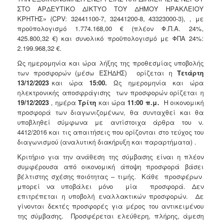
ΣΤΟ ΑΡΔΕΥΤΙΚΟ ΔΙΚΤΥΟ ΤΟΥ ΔΗΜΟΥ ΗΡΑΚΛΕΙΟΥ
ΚΡΗΤΗΣ» (CPV: 32441100-7, 32441200-8, 43323000-3), , με
προϋπολογισμό 1.774.168,00 € (πλέον Φ.Π.Α. 24%,
425.800,32 €) και συνολικό προϋπολογισμό με ΦΠΑ 24%:
2.199.968,32 €.
Ως ημερομηνία και ώρα λήξης της προθεσμίας υποβολής
των προσφορών (μέσω ΕΣΗΔΗΣ) ορίζεται η
Τετάρτη
13/12/2023
και ώρα
15:00.
Ως ημερομηνία και ώρα
ηλεκτρονικής αποσφράγισης των προσφορών ορίζεται η
19/12/2023
, ημέρα
Τρίτη
και ώρα
11:00
π.μ.
Η οικονομική
προσφορά των διαγωνιζομένων, θα συνταχθεί και θα
υποβληθεί σύμφωνα με αντίστοιχα άρθρα του ν.
4412/2016 και τις απαιτήσεις που ορίζονται στο τεύχος του
διαγωνισμού (αναλυτική διακήρυξη και παραρτήματα) .
Κριτήριο για την ανάθεση της σύμβασης είναι η πλέον
συμφέρουσα από οικονομική άποψη προσφορά βάσει
βέλτιστης σχέσης ποιότητας – τιμής. Κάθε προσφέρων
μπορεί να υποβάλει μόνο μία προσφορά. Δεν
επιτρέπεται η υποβολή εναλλακτικών προσφορών. Δε
γίνονται δεκτές προσφορές για μέρος του αντικειμένου
της σύμβασης. Προσφέρεται ελεύθερη, πλήρης, άμεση