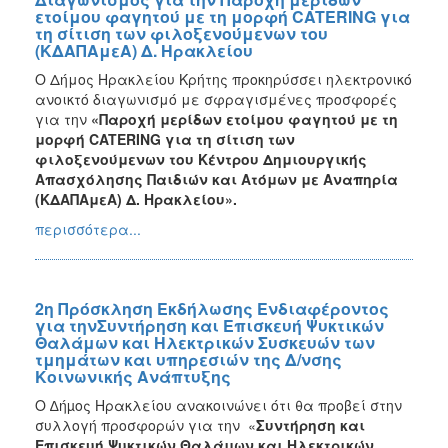
ετοίμου φαγητού με τη μορφή CATERING για
τη σίτιση των φιλοξενούμενων του
(ΚΔΑΠΑμεΑ) Δ. Ηρακλείου
Ο Δήμος Ηρακλείου Κρήτης προκηρύσσει ηλεκτρονικό
ανοικτό διαγωνισμό με σφραγισμένες προσφορές
για την
«Παροχή μερίδων ετοίμου φαγητού με τη
μορφή CATERING για τη σίτιση των
φιλοξενούμενων του Κέντρου Δημιουργικής
Απασχόλησης Παιδιών και Ατόμων με Αναπηρία
(ΚΔΑΠΑμεΑ) Δ. Ηρακλείου».
περισσότερα...
2η Πρόσκληση Εκδήλωσης Ενδιαφέροντος
για τηνΣυντήρηση και Επισκευή Ψυκτικών
Θαλάμων και Ηλεκτρικών Συσκευών των
τμημάτων και υπηρεσιών της Δ/νσης
Κοινωνικής Ανάπτυξης
Ο ∆ήµος Ηρακλείου ανακοινώνει ότι θα προβεί στην
συλλογή προσφορών για την «
Συντήρηση και
Επισκευή Ψυκτικών Θαλάμων και Ηλεκτρικών