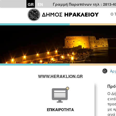
GR
EN
Γραμμή Παραπόνων τηλ : 2813-4
Ο 
Αρχ
WWW.HERAKLION.GR
Πρό
Ο Δή
εντό
προσ
με κ
ΕΠΙΚΑΙΡΟΤΗΤΑ
ανά 