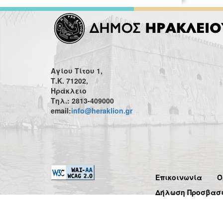
Αγίου Τίτου 1,
Τ.Κ. 71202,
Ηράκλειο
Τηλ.: 2813-409000
email:
info@heraklion.gr
Επικοινωνία
Ό
Δήλωση Προσβασ