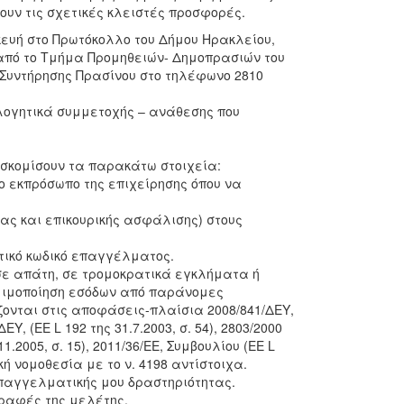
υν τις σχετικές κλειστές προσφορές.
κευή στο Πρωτόκολλο του Δήμου Ηρακλείου,
ι από το Τμήμα Προμηθειών- Δημοπρασιών του
Συντήρησης Πρασίνου στο τηλέφωνο 2810
λογητικά συμμετοχής – ανάθεσης που
οσκομίσουν τα παρακάτω στοιχεία:
ο εκπρόσωπο της επιχείρησης όπου να
ας και επικουρικής ασφάλισης) στους
τικό κωδικό επαγγέλματος.
σε απάτη, σε τρομοκρατικά εγκλήματα ή
μιμοποίηση εσόδων από παράνομες
ονται στις αποφάσεις-πλαίσια 2008/841/ΔΕΥ,
ΔΕΥ, (ΕΕ L 192 της 31.7.2003, σ. 54), 2803/2000
.11.2005, σ. 15), 2011/36/ΕΕ, Συμβουλίου (ΕΕ L
ική νομοθεσία με το ν. 4198 αντίστοιχα.
επαγγελματικής μου δραστηριότητας.
ραφές της μελέτης.