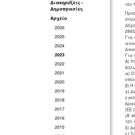
Διακηρύξεις -
του 
Δημοπρασίες
Προσ
Αρχείο
στην
Δήμο
2026
2893
2025
Για 
ανα
2024
Δικα
2023
Για 
Α) Υ
2022
δηλώ
2021
α) Ο
οποί
2020
β) Η
2019
γ) Δ
εγκλ
2018
δρασ
2017
(ΕΕ L
(Α' 
2016
101 
2015
δ) Δ
ε) Τ