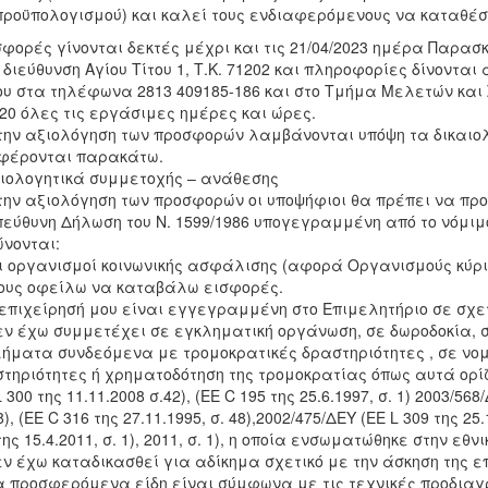
προϋπολογισμού) και καλεί τους ενδιαφερόμενους να καταθέσο
φορές γίνονται δεκτές μέχρι και τις 21/04/2023 ημέρα Παρασ
 διεύθυνση Αγίου Τίτου 1, Τ.Κ. 71202 και πληροφορίες δίνοντα
υ στα τηλέφωνα 2813 409185-186 και στο Τμήμα Μελετών και 
20 όλες τις εργάσιμες ημέρες και ώρες.
την αξιολόγηση των προσφορών λαμβάνονται υπόψη τα δικαιο
φέρονται παρακάτω.
ιολογητικά συμμετοχής – ανάθεσης
την αξιολόγηση των προσφορών οι υποψήφιοι θα πρέπει να πρ
πεύθυνη Δήλωση του Ν. 1599/1986 υπογεγραμμένη από το νόμιμ
νονται:
ι οργανισμοί κοινωνικής ασφάλισης (αφορά Οργανισμούς κύρι
ους οφείλω να καταβάλω εισφορές.
 επιχείρησή μου είναι εγγεγραμμένη στο Επιμελητήριο σε σχε
εν έχω συμμετέχει σε εγκληματική οργάνωση, σε δωροδοκία, 
ήματα συνδεόμενα με τρομοκρατικές δραστηριότητες , σε νο
τηριότητες ή χρηματοδότηση της τρομοκρατίας όπως αυτά ορίζ
 300 της 11.11.2008 σ.42), (ΕΕ C 195 της 25.6.1997, σ. 1) 2003/568/
48), (ΕΕ C 316 της 27.11.1995, σ. 48),2002/475/ΔΕΥ (ΕΕ L 309 της 25
της 15.4.2011, σ. 1), 2011, σ. 1), η οποία ενσωματώθηκε στην εθν
εν έχω καταδικασθεί για αδίκημα σχετικό με την άσκηση της 
α προσφερόμενα είδη είναι σύμφωνα με τις τεχνικές προδιαγ