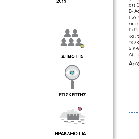
2013
στ) 
Β) Α
Για 
αυτε
Γ) Π
και 
του 
διεν
Δ) Τ
ΔΗΜΟΤΗΣ
Αρχ
ΕΠΙΣΚΕΠΤΗΣ
ΗΡΑΚΛΕΙΟ ΓΙΑ...