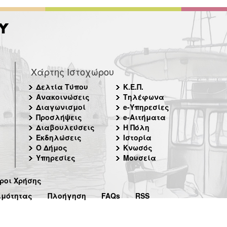
Χάρτης Ιστοχώρου
Δελτία Τύπου
Κ.Ε.Π.
Ανακοινώσεις
Τηλέφωνα
Διαγωνισμοί
e-Υπηρεσίες
Προσλήψεις
e-Αιτήματα
Διαβουλεύσεις
Η Πόλη
Εκδηλώσεις
Ιστορία
Ο Δήμος
Κνωσός
Υπηρεσίες
Μουσεία
ροι Χρήσης
ιμότητας
Πλοήγηση
FAQs
RSS