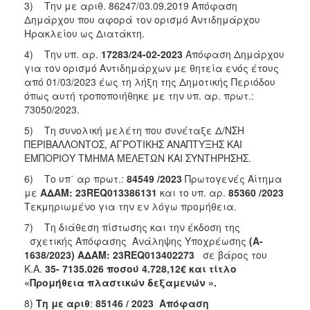
3) Την με αριθ. 86247/03.09.2019 Απόφαση
Δημάρχου που αφορά τον ορισμό Αντιδημάρχου
Ηρακλείου ως Διατάκτη.
4) Την υπ. αρ.
17283/24-02-2023
Απόφαση Δημάρχου
για τον ορισμό Αντιδημάρχων με θητεία ενός έτους
από 01/03/2023 έως τη λήξη της Δημοτικής Περιόδου
όπως αυτή τροποποιήθηκε με την υπ. αρ. πρωτ.:
73050/2023.
5) Τη συνολική μελέτη που συνέταξε Δ/ΝΣΗ
ΠΕΡΙΒΑΛΛΟΝΤΟΣ, ΑΓΡΟΤΙΚΗΣ ΑΝΑΠΤΥΞΗΣ ΚΑΙ
ΕΜΠΟΡΙΟΥ ΤΜΗΜΑ ΜΕΛΕΤΩΝ ΚΑΙ ΣΥΝΤΗΡΗΣΗΣ.
6) Το υπ΄ αρ πρωτ.:
84549 /2023
Πρωτογενές Αίτημα
με
ΑΔΑΜ: 23REQ013386131
και το υπ. αρ.
85360 /2023
Τεκμηριωμένο για την εν λόγω προμήθεια.
7) Τη διάθεση πίστωσης και την έκδοση της
σχετικής Απόφασης Ανάληψης Υποχρέωσης
(A-
1638/2023)
ΑΔΑΜ: 23REQ013402273
σε βάρος του
Κ.Α.
35- 7135.026 ποσού 4.728,12€ και τίτλο
«Προμήθεια πλαστικών δεξαμενών »
.
8)
Τη με αριθ
:
85146 / 2023
Απόφαση