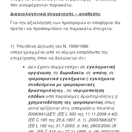
που αναφέρονται παρακάτω.
Δικαιολογητικά συμμετοχής – ανάθεσης
Για την αξιολόγηση των προσφορών οι υποψήφιοι θα
πρέπει να προσκομίσουν τα παρακάτω στοιχεία:
1) Υπεύθυνη Δήλωση του Ν. 1599/1986
υπογεγραμμένη από το νόμιμο εκπρόσωπο της
επιχείρησης όπου να δηλώνεται ότι:
Δεν έχουν συμμετάσχει σε
εγκληματική
οργάνωση
, σε
δωροδοκία
, σε
απάτη
, σε
τρομοκρατικά εγκλήματα
ή
εγκλήματα
συνδεόμενα με τρομοκρατικές
δραστηριότητες
, σε
νομιμοποίηση
εσόδων
από παράνομες δραστηριότητες ή
χρηματοδότηση της τρομοκρατίας
όπως
αυτά ορίζονται στις αποφάσεις-πλαίσια
2008/841/ΔΕΥ, (ΕΕ L 300 της 11.11.2008 σ.42),
(ΕΕ C 195 της 25.6.1997, σ. 1) ,2003/568/ΔΕΥ,
(ΕΕ L 192 της 31.7.2003, σ. 54), 2803/2000 (Α'
48), (ΕΕ C 316 της 27.11.1995, σ. 48),2002/475/