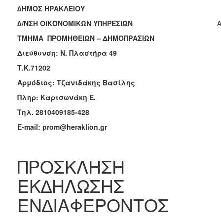
2018
∆ΗΜΟΣ ΗΡΑΚΛΕΙΟΥ
2017
∆/ΝΣΗ ΟΙΚΟΝΟΜΙΚΩΝ ΥΠΗΡΕΣΙΩΝ
A
2016
ΤΜΗΜΑ ΠΡΟΜΗΘΕΙΩΝ – ΔΗΜΟΠΡΑΣΙΩΝ
2015
Διεύθυνση: Ν. Πλαστήρα 49
2013
Τ.Κ.71202
Αρμόδιος: Τζανιδάκης Βασίλης
Πληρ: Καρτσωνάκη Ε.
ΔΗΜΟΤΗΣ
Τηλ
. 2810409185-428
E-mail: prom@heraklion.gr
ΕΠΙΣΚΕΠΤΗΣ
ΗΡΑΚΛΕΙΟ
ΠΡΟΣΚΛΗΣΗ
ΓΙΑ...
ΕΚ∆ΗΛΩΣΗΣ
ΕΝ∆ΙΑΦΕΡΟΝΤΟΣ