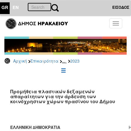
GR
EN
ΕΙΣΟΔΟΣ
ΕΠΙΚΑΙΡΟΤΗΤΑ
Toggle
navigati
Διακηρύξεις
-
Δημοπρασίες
Αρχείο
...
Αρχική
Επικαιρότητα
2023
2026
2025
2024
2023
Προμήθεια πλαστικών δεξαμενών
απαραίτητων για την άρδευση των
2022
κοινόχρηστων χώρων πρασίνου του Δήμου
2021
2020
2019
ΕΛΛΗΝΙΚΗ ∆ΗΜΟΚΡΑΤΙΑ
Η