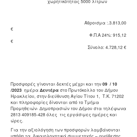
χωρητικότητας 5000 λίτρων
Άθροισμα :.3.813,00
€
Φ.Π.Α 24%: 915,12
Σύνολο: 4.728,12 €
Προσφορές γίνονται δεκτές µέχρι και την
09 / 10
/2023
ημέρα
Δευτέρα
στο Πρωτόκολλο
του Δήμου
Ηρακλείου, στην διεύθυνση Αγίου Τίτου 1, Τ.Κ. 71202
και πληροφορίες δίνονται από το Τμήμα
Προμηθειών- Δημοπρασιών του Δήμου στα τηλέφωνα
2813 409185-428 όλες τις εργάσιμες ημέρες και
ώρες.
Για την αξιολόγηση των προσφορών λαμβάνονται
υπόψη τα δικαιολογητικά συμμετοχής – ανάθεσης