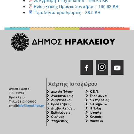
Συγγραφή Υποχρεώσεν - 195.63 KB
Ενδεικτικός Προυπολογισμός - 190.93 KB
Τιμολόγιο προσφοράς - 38.5 KB
Χάρτης Ιστοχώρου
Αγίου Τίτου 1,
Δελτία Τύπου
Κ.Ε.Π.
Τ.Κ. 71202,
Ανακοινώσεις
Τηλέφωνα
Ηράκλειο
Διαγωνισμοί
e-Υπηρεσίες
Τηλ.: 2813-409000
Προσλήψεις
e-Αιτήματα
email:
info@heraklion.gr
Διαβουλεύσεις
Η Πόλη
Εκδηλώσεις
Ιστορία
Ο Δήμος
Κνωσός
Υπηρεσίες
Μουσεία