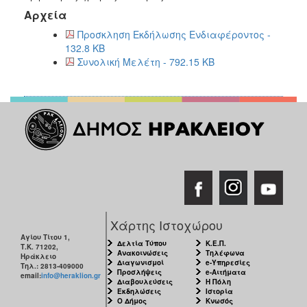
Αρχεία
Προσκληση Εκδήλωσης Ενδιαφέροντος -
132.8 KB
Συνολική Μελέτη - 792.15 KB
Χάρτης Ιστοχώρου
Αγίου Τίτου 1,
Δελτία Τύπου
Κ.Ε.Π.
Τ.Κ. 71202,
Ανακοινώσεις
Τηλέφωνα
Ηράκλειο
Διαγωνισμοί
e-Υπηρεσίες
Τηλ.: 2813-409000
Προσλήψεις
e-Αιτήματα
email:
info@heraklion.gr
Διαβουλεύσεις
Η Πόλη
Εκδηλώσεις
Ιστορία
Ο Δήμος
Κνωσός