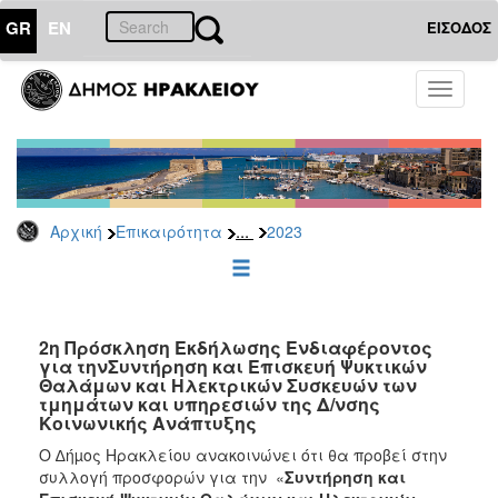
GR
EN
ΕΙΣΟΔΟΣ
ΕΠΙΚΑΙΡΟΤΗΤΑ
Toggle
navigati
Διακηρύξεις
-
Δημοπρασίες
Αρχείο
...
Αρχική
Επικαιρότητα
2023
2026
2025
2024
2023
2η Πρόσκληση Εκδήλωσης Ενδιαφέροντος
για τηνΣυντήρηση και Επισκευή Ψυκτικών
2022
Θαλάμων και Ηλεκτρικών Συσκευών των
2021
τμημάτων και υπηρεσιών της Δ/νσης
Κοινωνικής Ανάπτυξης
2020
Ο ∆ήµος Ηρακλείου ανακοινώνει ότι θα προβεί στην
2019
συλλογή προσφορών για την «
Συντήρηση και