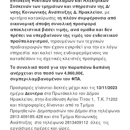
Επισκευή Ψυκτικών Θαλάμων και Ηλεκτρικών
2018
Συσκευών των τμημάτων και υπηρεσιών της Δ/
2017
νσης Κοινωνικής Ανάπτυξης Δ. Ηρακλείου
, με
κριτήριο κατακύρωσης
τη πλέον συμφέρουσα από
2016
οικονομική άποψη συνολική προσφορά
2015
αποκλειστικά βάσει τιμής, ανά ομάδα και δεν
πρέπει να υπερβαίνουν της τιμές του ενδεικτικού
2013
προϋπολογισμού,
τηρουμένων των τεχνικών
προδιαγραφών που έχουν εγκριθεί για την εν λόγω
υπηρεσία και καλεί τους ενδιαφερόμενους να
καταθέσουν τις σχετικές κλειστές προσφορές.
ΔΗΜΟΤΗΣ
Το συνολικό ποσό για την παραπάνω δαπάνη
ανέρχεται στο ποσό των 4.960,00€,
ΕΠΙΣΚΕΠΤΗΣ
συμπεριλαμβανομένου του ΦΠΑ.
Προσφορές γίνονται δεκτές µέχρι και τις
13/11/2023
ΗΡΑΚΛΕΙΟ
ημέρα
Δευτέρα
στο Πρωτόκολλο
του Δήμου
ΓΙΑ...
Ηρακλείου, στην διεύθυνση Αγίου Τίτου 1, Τ.Κ. 71202
και πληροφορίες δίνονται από το Τμήμα
Προμηθειών- Δημοπρασιών του Δήμου στα τηλέφωνα
2813 409185-428 και στο Τμήμα Κοινωνικής
Ανάπτυξης στο τηλέφωνο 2813409112 όλες τις
εργάσιμες ημέρες και ώρες.