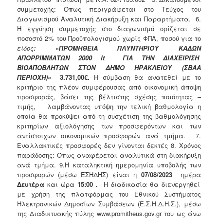
συμμετοχής: Όπως περιγράφεται στο Τεύχος του
Διαγωνισμού Αναλυτική Διακήρυξη και Παραρτήματα. 6.
Η εγγύηση συμμετοχής στο διαγωνισμό ορίζεται σε
ποσοστό 2% του Προϋπολογισμού χωρίς ΦΠΑ, ποσού για το
είδος
:
«
ΠΡΟΜΗΘΕΙΑ ΠΛΥΝΤΗΡΙΟΥ ΚΑΔΩΝ
ΑΠΟΡΡΙΜΜΑΤΩΝ 2000 lt ΓΙΑ ΤΗΝ ΔΙΑΧΕΙΡΙΣΗ
ΒΙΟΑΠΟΒΛΗΤΩΝ ΣΤΟΝ ΔΗΜΟ ΗΡΑΚΛΕΙΟΥ (ΣΒΑΑ
ΠΕΡΙΟΧΗ)
»
3.731,00
€.
Η σύμβαση θα ανατεθεί με το
κριτήριο της πλέον συμφέρουσας από οικονομική άποψη
προσφοράς, βάσει της βέλτιστης σχέσης ποιότητας –
τιμής, λαμβάνοντας υπόψη την τελική βαθμολογία η
οποία θα προκύψει από τη συσχέτιση της βαθμολόγησης
κριτηρίων αξιολόγησης των προσφερόντων και των
αντίστοιχων οικονομικών προσφορών ανά τμήμα. 7.
Εναλλακτικές προσφορές δεν γίνονται δεκτές 8. Χρόνος
παράδοσης: Όπως αναφέρεται αναλυτικά στη διακήρυξη
ανά τμήμα. 9.Η καταληκτική ημερομηνία υποβολής των
προσφορών (μέσω ΕΣΗΔΗΣ) είναι η
07/08/2023
ημέρα
Δευτέρα
και ώρα
15:00 .
Η διαδικασία θα διενεργηθεί
με χρήση της πλατφόρμας του Εθνικού Συστήματος
Ηλεκτρονικών Δημοσίων Συμβάσεων (Ε.Σ.Η.Δ.Η.Σ.), μέσω
της Διαδικτυακής πύλης www.promitheus.gov.gr του ως άνω