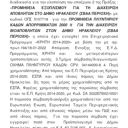
διαδικασία για την υλοποίηση του υποέργου 2 της Πράξης :
«
ΠΡΟΜΗΘΕΙΑ ΕΞΟΠΛΙΣΜΟΥ ΓΙΑ ΤΗ ΔΙΑΧΕΙΡΙΣΗ
ΑΠΟΒΛΗΤΩΝ ΣΤΟ ΔΗΜΟ ΗΡΑΚΛΕΙΟΥ (ΣΒΑΑ ΠΕΡΙΟΧΗ)»
με
κωδικό ΟΠΣ 5107718 για την
ΠΡΟΜΗΘΕΙΑ ΠΛΥΝΤΗΡΙΟΥ
ΚΑΔΩΝ ΑΠΟΡΡΙΜΜΑΤΩΝ 2000 lt ΓΙΑ ΤΗΝ ΔΙΑΧΕΙΡΙΣΗ
ΒΙΟΑΠΟΒΛΗΤΩΝ ΣΤΟΝ ΔΗΜΟ ΗΡΑΚΛΕΙΟΥ (ΣΒΑΑ
ΠΕΡΙΟΧΗ)
»
η οποία έχει ενταχθεί στο Επιχειρησιακό
Πρόγραμμα «ΚΡΗΤΗ 2014-2020» με βάση την με αρ.
πρωτ.194/18-01-2022 Απόφαση Ένταξης της Ε.Υ.Δ.
Προγράμματος ΚΡΗΤΗ και των μεταγενέστερων
τροποποιήσεων αυτής. 3.Τμήμα σύμβασης/διαγωνισμού:
ΟΧΗΜΑ ΠΛΗΝΤΥΡΙΟΥ ΚΑΔΩΝ: CPV: 34144000-8 4. Πηγή
χρηματοδότησης: Από πόρους του Ε.Π. Περιφέρειας Κρήτης
2014-2020, ΕΣΠΑ και από ίδιους πόρους του Δήμου
Ηρακλείου. Ως προς το μέρος χρηματοδότησης από το
ΕΣΠΑ, Φορέας χρηματοδότησης της παρούσας σύμβασης
είναι το E.Π. Κρήτη 2014-2020, με Κωδ. ΣΑ 2022ΕΠ00210001
Η παρούσα σύμβαση/διακήρυξη χρηματοδοτείται από την
Ευρωπαϊκή Ένωση, Ευρωπαϊκό Ταμείο Περιφερειακής
Ανάπτυξης και από εθνικούς πόρους μέσω του ΠΔΕ και
από ιδίους πόρους. Για την παρούσα σύμβαση έχει
εγγραφεί ποσό στον Προϋπολογισμό του Δήμου
Ηρακλείου πίστωση με Κ.Α. 62-7135.002 5. Δικαιούμενοι