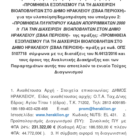
2018
«ΠΡΟΜΗΘΕΙΑ ΕΞΟΠΛΙΣΜΟΥ ΓΙΑ ΤΗ ΔΙΑΧΕΙΡΙΣΗ
2017
ΒΙΟΑΠΟΒΛΗΤΩΝ ΣΤΟ ΔΗΜΟ ΗΡΑΚΛΕΙΟΥ (ΣΒΑΑ ΠΕΡΙΟΧΗ)»
για την υλοποίηση/δημοπράτηση του υποέργου 2:
2016
«
ΠΡΟΜΗΘΕΙΑ ΠΛΥΝΤΗΡΙΟΥ ΚΑΔΩΝ ΑΠΟΡΡΙΜΜΑΤΩΝ 2000
2015
lt ΓΙΑ ΤΗΝ ΔΙΑΧΕΙΡΙΣΗ ΒΙΟΑΠΟΒΛΗΤΩΝ ΣΤΟΝ ΔΗΜΟ
ΗΡΑΚΛΕΙΟΥ (ΣΒΑΑ ΠΕΡΙΟΧΗ)
»
της πράξης: «ΠΡΟΜΗΘΕΙΑ
2013
ΕΞΟΠΛΙΣΜΟΥ ΓΙΑ ΤΗ ΔΙΑΧΕΙΡΙΣΗ ΒΙΟΑΠΟΒΛΗΤΩΝ ΣΤΟ
ΔΗΜΟ ΗΡΑΚΛΕΙΟΥ (ΣΒΑΑ ΠΕΡΙΟΧΗ)» πράξη με κωδ. ΟΠΣ
5107718 σύμφωνα με τις διατάξεις του Ν.4412/2016 και
τους όρους της Αναλυτικής Διακήρυξης και των
Παραρτημάτων αυτής που αποτελούν το ενιαίο Τεύχος
ΔΗΜΟΤΗΣ
Διαγωνισμού
ΕΠΙΣΚΕΠΤΗΣ
1. Αναθέτουσα Αρχή - Στοιχεία επικοινωνίας: ΔΗΜΟΣ
ΗΡΑΚΛΕΙΟ
ΗΡΑΚΛΕΙΟΥ, Είδος αναθέτουσας αρχής: Ο.Τ.Α. Ταχ.Δ/νης
ΓΙΑ...
Έδρας: Αγίου Τίτου 1 (έδρα) , Τ.Κ. 71202, Τηλ: 2813 409185-
186-189-403-428-468 E-mail:
prom
@
heraklion
.
gr
,
Ιστοσελίδα:
www
.
heraklion
.
gr
Κωδικός NUTS: EL 431. 2.
Προϋπολογισμός Διαγωνισμού (Π/Υ): Συνολικός Π/Υ με
ΦΠΑ 24%:
231.322,00 €
(Καθαρή Αξία: 186.550,00 € πλέον
ΦΠΑ: 44.772,00€ ). 3. Η σύμβαση αφορά τη διαγωνιστική