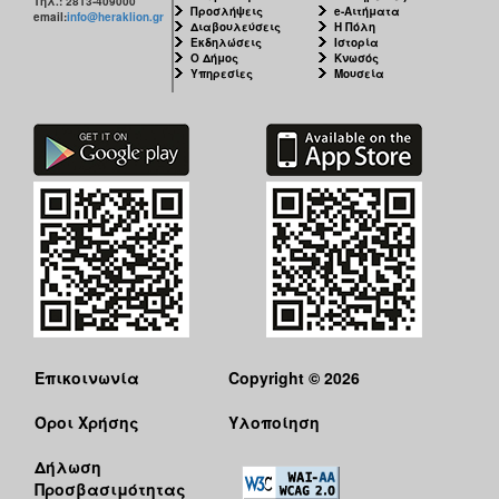
Τηλ.: 2813-409000
Προσλήψεις
e-Αιτήματα
email:
info@heraklion.gr
Διαβουλεύσεις
Η Πόλη
Εκδηλώσεις
Ιστορία
Ο Δήμος
Κνωσός
Υπηρεσίες
Μουσεία
Επικοινωνία
Copyright © 2026
Όροι Χρήσης
Υλοποίηση
Δήλωση
Προσβασιμότητας