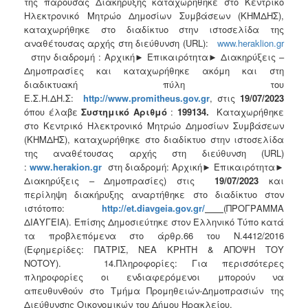
της παρούσας Διακήρυξης καταχωρήθηκε στο Κεντρικό
Ηλεκτρονικό Μητρώο Δημοσίων Συμβάσεων (ΚΗΜΔΗΣ),
καταχωρήθηκε στο διαδίκτυο στην ιστοσελίδα της
αναθέτουσας αρχής στη διεύθυνση (URL):
www.heraklion.gr
στην διαδρομή : Αρχική► Επικαιρότητα► Διακηρύξεις –
Δημοπρασίες και καταχωρήθηκε ακόμη και στη
διαδικτυακή πύλη του
Ε.Σ.Η.ΔΗ.Σ:
http
://
www
.
promitheus
.
gov
.
gr
, στις
19/07/2023
όπου έλαβε
Συστημικό Αριθμό
:
199134.
Καταχωρήθηκε
στο Κεντρικό Ηλεκτρονικό Μητρώο Δημοσίων Συμβάσεων
(ΚΗΜΔΗΣ), καταχωρήθηκε στο διαδίκτυο στην ιστοσελίδα
της αναθέτουσας αρχής στη διεύθυνση (URL)
:
www
.
herakion
.
gr
στη διαδρομή: Αρχική► Επικαιρότητα►
Διακηρύξεις – Δημοπρασίες) στις
19/07/2023
και
περίληψη διακήρυξης αναρτήθηκε στο διαδίκτυο στον
ιστότοπο:
http
://
et
.
diavgeia
.
gov
.
gr
/
(ΠΡΟΓΡΑΜΜΑ
ΔΙΑΥΓΕΙΑ). Επίσης Δημοσιεύτηκε στον Ελληνικό Τύπο κατά
τα προβλεπόμενα στο άρθρ.66 του Ν.4412/2016
(Εφημερίδες: ΠΑΤΡΙΣ, ΝΕΑ ΚΡΗΤΗ & ΑΠΟΨΗ ΤΟΥ
ΝΟΤΟΥ). 14.Πληροφορίες: Για περισσότερες
πληροφορίες οι ενδιαφερόμενοι μπορούν να
απευθυνθούν στο Τμήμα Προμηθειών-Δημοπρασιών της
Διεύθυνσης Οικονομικών του Δήμου Ηρακλείου.