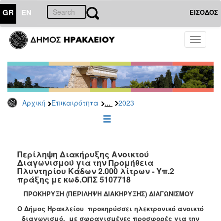
GR
EN
ΕΙΣΟΔΟΣ
ΕΠΙΚΑΙΡΟΤΗΤΑ
Toggle
navigati
Διακηρύξεις
-
Δημοπρασίες
Αρχείο
...
Αρχική
Επικαιρότητα
2023
2026
2025
2024
2023
Περίληψη Διακήρυξης Ανοικτού
Διαγωνισμού για την Προμήθεια
2022
Πλυντηρίου Κάδων 2.000 λίτρων - Υπ.2
2021
πράξης με κωδ.ΟΠΣ 5107718
2020
ΠΡΟΚΗΡΥΞΗ (ΠΕΡΙΛΗΨΗ ΔΙΑΚΗΡΥΞΗΣ) ΔΙΑΓΩΝΙΣΜΟΥ
2019
Ο Δήμος Ηρακλείου προκηρύσσει ηλεκτρονικό ανοικτό
διαγωνισμό, με σφραγισμένες προσφορές για την