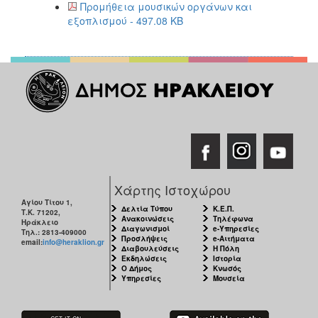
Προμήθεια μουσικών οργάνων και
εξοπλισμού - 497.08 KB
Χάρτης Ιστοχώρου
Αγίου Τίτου 1,
Δελτία Τύπου
Κ.Ε.Π.
Τ.Κ. 71202,
Ανακοινώσεις
Τηλέφωνα
Ηράκλειο
Διαγωνισμοί
e-Υπηρεσίες
Τηλ.: 2813-409000
Προσλήψεις
e-Αιτήματα
email:
info@heraklion.gr
Διαβουλεύσεις
Η Πόλη
Εκδηλώσεις
Ιστορία
Ο Δήμος
Κνωσός
Υπηρεσίες
Μουσεία