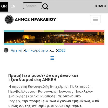
GR
EN
ΕΙΣΟΔΟΣ
ΕΠΙΚΑΙΡΟΤΗΤΑ
Toggle
navigati
Διακηρύξεις
-
Δημοπρασίες
Αρχείο
...
Αρχική
Επικαιρότητα
2023
2026
2025
2024
2023
Προμήθεια μουσικών οργάνων και
εξοπλισμού στη ΔΗΚΕΗ
2022
H Δημοτική Κοινωφελής Επιχείρηση Πολιτισμού –
2021
Περιβάλλοντος - Κοινωνικής Πρόνοιας Ηρακλείου
2020
ενδιαφέρεται να αναθέσει σε οικονομικό
φορέα,
την
προμήθεια των
άγονων τμημάτων, από
2019
2 έως 27, της υπ’ αριθμ. 01/2023 (αρ. πρωτ.