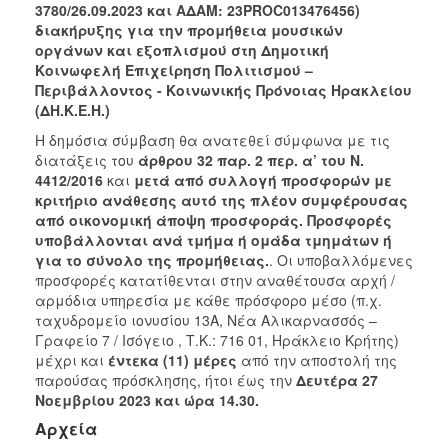
2018
3780/26.09.2023 και ΑΔΑΜ: 23PROC013476456)
διακήρυξης για την προμήθεια μουσικών
2017
οργάνων και εξοπλισμού στη Δημοτική
2016
Κοινωφελή Επιχείρηση Πολιτισμού –
Περιβάλλοντος - Κοινωνικής Πρόνοιας Ηρακλείου
2015
(ΔΗ.Κ.Ε.Η.)
2013
Η δημόσια σύμβαση θα ανατεθεί σύμφωνα με τις
διατάξεις του
άρθρου 32 παρ. 2 περ. α’ του Ν.
4412/2016
και
μετά από συλλογή προσφορών με
κριτήριο ανάθεσης αυτό της πλέον συμφέρουσας
από οικονομική άποψη προσφοράς. Προσφορές
ΔΗΜΟΤΗΣ
υποβάλλονται ανά τμήμα ή ομάδα τμημάτων ή
για το σύνολο της προμήθειας.
. Οι υποβαλλόμενες
ΕΠΙΣΚΕΠΤΗΣ
προσφορές κατατίθενται στην αναθέτουσα αρχή /
αρμόδια υπηρεσία με κάθε πρόσφορο μέσο (π.χ.
ΗΡΑΚΛΕΙΟ
ταχυδρομείο ιονυσίου 13Α, Νέα Αλικαρνασσός –
ΓΙΑ...
Γραφείο 7 / Ισόγειο , Τ.Κ.: 716 01, Ηράκλειο Κρήτης)
μέχρι και
έντεκα (11) μέρες
από την αποστολή της
παρούσας πρόσκλησης, ήτοι έως την
Δευτέρα 27
Νοεμβρίου 2023 και ώρα 14.30
.
Αρχεία