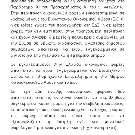
ικανοποιούν οποιαδήποτε άλλη απαίτηση ορίζεται στο
Παράρτημα XI του Προσαρτήματος Α΄ του ν. 4412/2016.
Στην περίπτωση οικονομικών φορέων εγκατεστημένων σε
κράτος μέλους του Ευρωπαϊκού Οικονομικού Χώρου (Ε.Ο.Χ)
ή σε τρίτες χώρες που προσχωρήσει στη ΣΔΣ, ή σε τρίτες
χώρες που δεν εμπίπτουν στην προηγούμενη περίπτωση
και έχουν συνάψει διμερείς ή πολυμερείς συμφωνίες με
την Ένωση σε θέματα διαδικασιών ανάθεσης δημοσίων
συμβάσεων, απαιτείται να είναι εγγεγραμμένοι σε
αντίστοιχα επαγγελματικά ή εμπορικά μητρώα.
Οι εγκατεστημένοι στην Ελλάδα οικονομικοί φορείς
απαιτείται να είναι εγγεγραμμένοι στο Βιοτεχνικό ή
Εμπορικό ή Βιομηχανικό Επιμελητήριο ή στο Μητρώο
Κατασκευαστών Αμυντικού Υλικού.
Σε περίπτωση ένωσης οικονομικών φορέων δεν
απαιτείται από τις εν λόγω ενώσεις να περιβληθούν
συγκεκριμένη νομική μορφή για την υποβολή προσφοράς.
Σε περίπτωση που η ένωση αναδειχθεί ανάδοχος η νομική
της μορφή πρέπει να είναι τέτοια που να
εξασφαλίζεται η ύπαρξη ενός και μοναδικού
φορολογικού μητρώου για την ένωση (πχ κοινοπραξία).