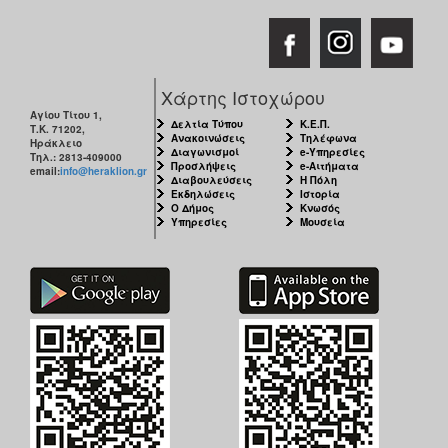
Χάρτης Ιστοχώρου
Αγίου Τίτου 1,
Δελτία Τύπου
Κ.Ε.Π.
Τ.Κ. 71202,
Ανακοινώσεις
Τηλέφωνα
Ηράκλειο
Διαγωνισμοί
e-Υπηρεσίες
Τηλ.: 2813-409000
Προσλήψεις
e-Αιτήματα
email:
info@heraklion.gr
Διαβουλεύσεις
Η Πόλη
Εκδηλώσεις
Ιστορία
Ο Δήμος
Κνωσός
Υπηρεσίες
Μουσεία