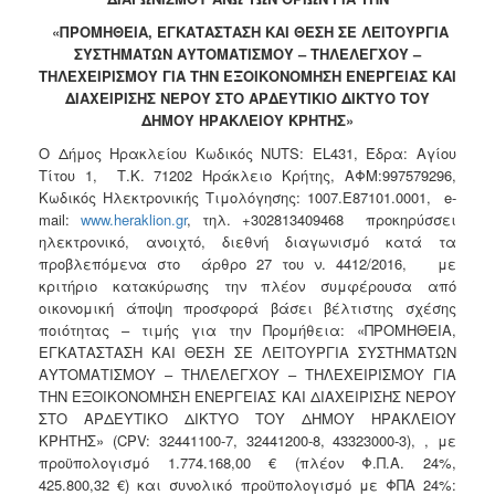
2018
«
ΠΡΟΜΗΘΕΙΑ, ΕΓΚΑΤΑΣΤΑΣΗ ΚΑΙ ΘΕΣΗ ΣΕ ΛΕΙΤΟΥΡΓΙΑ
2017
ΣΥΣΤΗΜΑΤΩΝ ΑΥΤΟΜΑΤΙΣΜΟΥ – ΤΗΛΕΛΕΓΧΟΥ –
2016
ΤΗΛΕΧΕΙΡΙΣΜΟΥ ΓΙΑ ΤΗΝ ΕΞΟΙΚΟΝΟΜΗΣΗ ΕΝΕΡΓΕΙΑΣ ΚΑΙ
ΔΙΑΧΕΙΡΙΣΗΣ ΝΕΡΟΥ ΣΤΟ ΑΡΔΕΥΤΙΚΙΟ ΔΙΚΤΥΟ ΤΟΥ
2015
ΔΗΜΟΥ ΗΡΑΚΛΕΙΟΥ ΚΡΗΤΗΣ
»
2013
Ο Δήμος Ηρακλείου Κωδικός ΝUTS: EL431, Έδρα: Αγίου
Τίτου 1, Τ.Κ. 71202 Ηράκλειο Κρήτης, ΑΦΜ:997579296,
Κωδικός Ηλεκτρονικής Τιμολόγησης: 1007.Ε87101.0001, e-
mail:
www.heraklion.gr
, τηλ. +302813409468 προκηρύσσει
ηλεκτρονικό, ανοιχτό, διεθνή διαγωνισμό κατά τα
ΔΗΜΟΤΗΣ
προβλεπόμενα στο άρθρο 27 του ν. 4412/2016, με
κριτήριο κατακύρωσης την πλέον συμφέρουσα από
ΕΠΙΣΚΕΠΤΗΣ
οικονομική άποψη προσφορά βάσει βέλτιστης σχέσης
ποιότητας – τιμής για την Προμήθεια: «ΠΡΟΜΗΘΕΙΑ,
ΗΡΑΚΛΕΙΟ
ΕΓΚΑΤΑΣΤΑΣΗ ΚΑΙ ΘΕΣΗ ΣΕ ΛΕΙΤΟΥΡΓΙΑ ΣΥΣΤΗΜΑΤΩΝ
ΓΙΑ...
ΑΥΤΟΜΑΤΙΣΜΟΥ – ΤΗΛΕΛΕΓΧΟΥ – ΤΗΛΕΧΕΙΡΙΣΜΟΥ ΓΙΑ
ΤΗΝ ΕΞΟΙΚΟΝΟΜΗΣΗ ΕΝΕΡΓΕΙΑΣ ΚΑΙ ΔΙΑΧΕΙΡΙΣΗΣ ΝΕΡΟΥ
ΣΤΟ ΑΡΔΕΥΤΙΚΟ ΔΙΚΤΥΟ ΤΟΥ ΔΗΜΟΥ ΗΡΑΚΛΕΙΟΥ
ΚΡΗΤΗΣ» (CPV: 32441100-7, 32441200-8, 43323000-3), , με
προϋπολογισμό 1.774.168,00 € (πλέον Φ.Π.Α. 24%,
425.800,32 €) και συνολικό προϋπολογισμό με ΦΠΑ 24%: