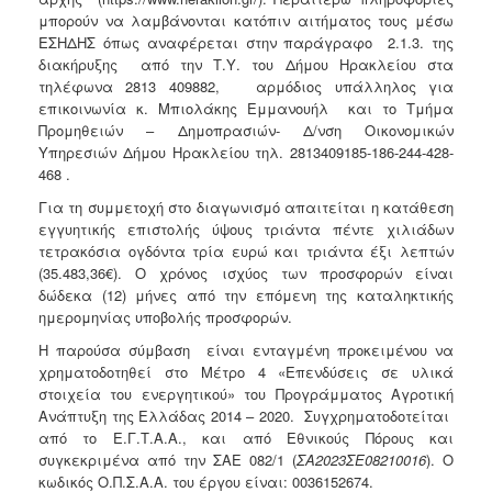
μπορούν να λαμβάνονται κατόπιν αιτήματος τους μέσω
ΕΣΗΔΗΣ όπως αναφέρεται στην παράγραφο 2.1.3. της
διακήρυξης από την Τ.Υ. του Δήμου Ηρακλείου στα
τηλέφωνα 2813 409882, αρμόδιος υπάλληλος για
επικοινωνία κ. Μπιολάκης Εμμανουήλ και το Τμήμα
Προμηθειών – Δημοπρασιών- Δ/νση Οικονομικών
Υπηρεσιών Δήμου Ηρακλείου τηλ. 2813409185-186-244-428-
468 .
Για τη συμμετοχή στο διαγωνισμό απαιτείται η κατάθεση
εγγυητικής επιστολής ύψους τριάντα πέντε χιλιάδων
τετρακόσια ογδόντα τρία ευρώ και τριάντα έξι λεπτών
(35.483,36€). Ο χρόνος ισχύος των προσφορών είναι
δώδεκα (12) μήνες από την επόμενη της καταληκτικής
ημερομηνίας υποβολής προσφορών.
Η παρούσα σύμβαση είναι ενταγμένη προκειμένου να
χρηματοδοτηθεί στο Μέτρο 4 «Επενδύσεις σε υλικά
στοιχεία του ενεργητικού» του Προγράμματος Αγροτική
Ανάπτυξη της Ελλάδας 2014 – 2020. Συγχρηματοδοτείται
από το Ε.Γ.Τ.Α.Α., και από Εθνικούς Πόρους και
συγκεκριμένα από την ΣΑΕ 082/1 (
ΣΑ2023ΣΕ08210016
). Ο
κωδικός Ο.Π.Σ.Α.Α. του έργου είναι: 0036152674.