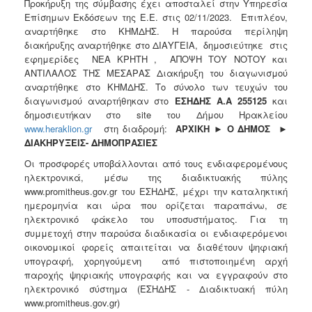
Προκήρυξη της σύμβασης έχει αποσταλεί στην Υπηρεσία
Επίσημων Εκδόσεων της Ε.Ε. στις 02/11/2023. Επιπλέον,
αναρτήθηκε στο ΚΗΜΔΗΣ. Η παρούσα περίληψη
διακήρυξης αναρτήθηκε στο ΔΙΑΥΓΕΙΑ, δημοσιεύτηκε στις
εφημερίδες ΝΕΑ ΚΡΗΤΗ , ΑΠΟΨΗ ΤΟΥ ΝΟΤΟΥ και
ΑΝΤΙΛΑΛΟΣ ΤΗΣ ΜΕΣΑΡΑΣ Διακήρυξη του διαγωνισμού
αναρτήθηκε στο ΚΗΜΔΗΣ. Το σύνολο των τευχών του
διαγωνισμού αναρτήθηκαν στο
ΕΣΗΔΗΣ Α.Α
255125
και
δημοσιευτήκαν στο site του Δήμου Ηρακλείου
www.heraklion.gr
στη διαδρομή:
ΑΡΧΙΚΗ
►
Ο ΔΗΜΟΣ
►
ΔΙΑΚΗΡΥΞΕΙΣ- ΔΗΜΟΠΡΑΣΙΕΣ
Οι προσφορές υποβάλλονται από τους ενδιαφερομένους
ηλεκτρονικά, μέσω της διαδικτυακής πύλης
www.promitheus.gov.gr του ΕΣΗΔΗΣ, μέχρι την καταληκτική
ημερομηνία και ώρα που ορίζεται παραπάνω, σε
ηλεκτρονικό φάκελο του υποσυστήματος. Για τη
συμμετοχή στην παρούσα διαδικασία οι ενδιαφερόμενοι
οικονομικοί φορείς απαιτείται να διαθέτουν ψηφιακή
υπογραφή, χορηγούμενη από πιστοποιημένη αρχή
παροχής ψηφιακής υπογραφής και να εγγραφούν στο
ηλεκτρονικό σύστημα (ΕΣΗΔΗΣ - Διαδικτυακή πύλη
www.promitheus.gov.gr)