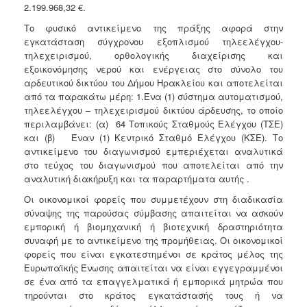
2.199.968,32 €.
Το φυσικό αντικείμενο της πράξης αφορά στην
εγκατάσταση σύγχρονου εξοπλισμού τηλεελέγχου-
τηλεχειρισμού, ορθολογικής διαχείρισης και
εξοικονόμησης νερού και ενέργειας στο σύνολο του
αρδευτικού δικτύου του Δήμου Ηρακλείου και αποτελείται
από τα παρακάτω μέρη: 1.Ένα (1) σύστημα αυτοματισμού,
τηλεελέγχου – τηλεχειρισμού δικτύου άρδευσης, το οποίο
περιλαμβάνει: (α) 64 Τοπικούς Σταθμούς Ελέγχου (ΤΣΕ)
και (β) Έναν (1) Κεντρικό Σταθμό Ελέγχου (ΚΣΕ). Το
αντικείμενο του διαγωνισμού εμπεριέχεται αναλυτικά
στο τεύχος του διαγωνισμού που αποτελείται από την
αναλυτική διακήρυξη και τα παραρτήματα αυτής .
Οι οικονομικοί φορείς που συμμετέχουν στη διαδικασία
σύναψης της παρούσας σύμβασης απαιτείται να ασκούν
εμπορική ή βιομηχανική ή βιοτεχνική δραστηριότητα
συναφή με το αντικείμενο της προμήθειας. Οι οικονομικοί
φορείς που είναι εγκατεστημένοι σε κράτος μέλος της
Ευρωπαϊκής Ένωσης απαιτείται να είναι εγγεγραμμένοι
σε ένα από τα επαγγελματικά ή εμπορικά μητρώα που
τηρούνται στο κράτος εγκατάστασής τους ή να