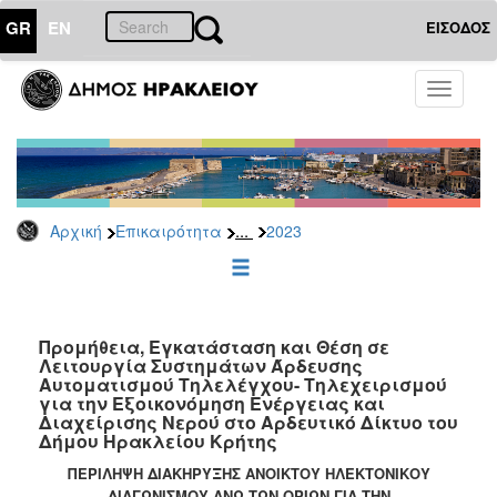
GR
EN
ΕΙΣΟΔΟΣ
ΕΠΙΚΑΙΡΟΤΗΤΑ
Toggle
navigati
Διακηρύξεις
-
Δημοπρασίες
Αρχείο
...
Αρχική
Επικαιρότητα
2023
2026
2025
2024
2023
Προμήθεια, Εγκατάσταση και Θέση σε
Λειτουργία Συστημάτων Άρδευσης
2022
Αυτοματισμού Τηλελέγχου- Τηλεχειρισμού
2021
για την Εξοικονόμηση Ενέργειας και
Διαχείρισης Νερού στο Αρδευτικό Δίκτυο του
2020
Δήμου Ηρακλείου Κρήτης
2019
ΠΕΡΙΛΗΨΗ ΔΙΑΚΗΡΥΞΗΣ ΑΝΟΙΚΤΟΥ ΗΛΕΚΤΟΝΙΚΟΥ
ΔΙΑΓΩΝΙΣΜΟΥ ΑΝΩ ΤΩΝ ΟΡΙΩΝ ΓΙΑ ΤΗΝ