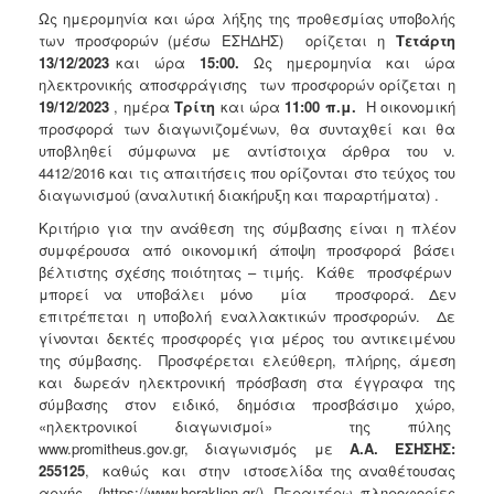
Ως ημερομηνία και ώρα λήξης της προθεσμίας υποβολής
των προσφορών (μέσω ΕΣΗΔΗΣ) ορίζεται η
Τετάρτη
13/12/2023
και ώρα
15:00.
Ως ημερομηνία και ώρα
ηλεκτρονικής αποσφράγισης των προσφορών ορίζεται η
19/12/2023
, ημέρα
Τρίτη
και ώρα
11:00
π.μ.
Η οικονομική
προσφορά των διαγωνιζομένων, θα συνταχθεί και θα
υποβληθεί σύμφωνα με αντίστοιχα άρθρα του ν.
4412/2016 και τις απαιτήσεις που ορίζονται στο τεύχος του
διαγωνισμού (αναλυτική διακήρυξη και παραρτήματα) .
Κριτήριο για την ανάθεση της σύμβασης είναι η πλέον
συμφέρουσα από οικονομική άποψη προσφορά βάσει
βέλτιστης σχέσης ποιότητας – τιμής. Κάθε προσφέρων
μπορεί να υποβάλει μόνο μία προσφορά. Δεν
επιτρέπεται η υποβολή εναλλακτικών προσφορών. Δε
γίνονται δεκτές προσφορές για μέρος του αντικειμένου
της σύμβασης. Προσφέρεται ελεύθερη, πλήρης, άμεση
και δωρεάν ηλεκτρονική πρόσβαση στα έγγραφα της
σύμβασης στον ειδικό, δημόσια προσβάσιμο χώρο,
«ηλεκτρονικοί διαγωνισμοί» της πύλης
www.promitheus.gov.gr, διαγωνισμός με
Α.Α. ΕΣΗΣΗΣ:
255125
, καθώς και στην ιστοσελίδα της αναθέτουσας
αρχής (https://www.heraklion.gr/). Περαιτέρω πληροφορίες