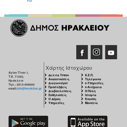
Χάρτης Ιστοχώρου
Αγίου Τίτου 1,
Δελτία Τύπου
Κ.Ε.Π.
Τ.Κ. 71202,
Ανακοινώσεις
Τηλέφωνα
Ηράκλειο
Διαγωνισμοί
e-Υπηρεσίες
Τηλ.: 2813-409000
Προσλήψεις
e-Αιτήματα
email:
info@heraklion.gr
Διαβουλεύσεις
Η Πόλη
Εκδηλώσεις
Ιστορία
Ο Δήμος
Κνωσός
Υπηρεσίες
Μουσεία