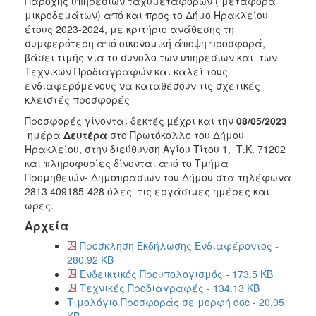
Παροχής υπηρεσιών ταχυμεταφορών ( μεταφορά
2018
μικροδεμάτων) από και προς το Δήμο Ηρακλείου
2017
έτους 2023-2024, με κριτήριο ανάθεσης τη
συμφερότερη από οικονομική άποψη προσφορά,
2016
βάσει τιμής για το σύνολο των υπηρεσιών και των
2015
Τεχνικών Προδιαγραφών και καλεί τους
ενδιαφερόμενους να καταθέσουν τις σχετικές
2013
κλειστές προσφορές
Προσφορές γίνονται δεκτές µέχρι και την
08/05/2023
ημέρα
Δευτέρα
στο Πρωτόκολλο
του Δήμου
Ηρακλείου, στην διεύθυνση Αγίου Τίτου 1, Τ.Κ. 71202
ΔΗΜΟΤΗΣ
και πληροφορίες δίνονται από το Τμήμα
Προμηθειών- Δημοπρασιών του Δήμου στα τηλέφωνα
ΕΠΙΣΚΕΠΤΗΣ
2813 409185-428 όλες τις εργάσιμες ημέρες και
ώρες.
ΗΡΑΚΛΕΙΟ
Αρχεία
ΓΙΑ...
Προσκληση Εκδήλωσης Ενδιαφέροντος -
280.92 KB
Ενδεικτικός Προυπολογισμός - 173.5 KB
Τεχνικές Προδιαγραφές - 134.13 KB
Τιμολόγιο Προσφοράς σε μορφή doc - 20.05
KB