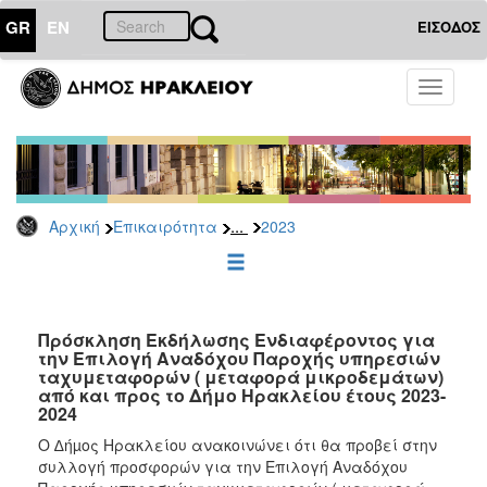
GR
EN
ΕΙΣΟΔΟΣ
ΕΠΙΚΑΙΡΟΤΗΤΑ
Toggle
navigati
Διακηρύξεις
-
Δημοπρασίες
Αρχείο
...
Αρχική
Επικαιρότητα
2023
2026
2025
2024
2023
Πρόσκληση Εκδήλωσης Ενδιαφέροντος για
την Επιλογή Αναδόχου Παροχής υπηρεσιών
2022
ταχυμεταφορών ( μεταφορά μικροδεμάτων)
2021
από και προς το Δήμο Ηρακλείου έτους 2023-
2024
2020
Ο ∆ήµος Ηρακλείου ανακοινώνει ότι θα προβεί στην
2019
συλλογή προσφορών για την Επιλογή Αναδόχου