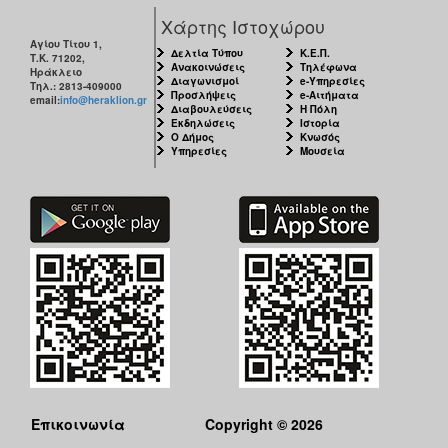
Χάρτης Ιστοχώρου
Αγίου Τίτου 1,
Δελτία Τύπου
Κ.Ε.Π.
Τ.Κ. 71202,
Ανακοινώσεις
Τηλέφωνα
Ηράκλειο
Διαγωνισμοί
e-Υπηρεσίες
Τηλ.: 2813-409000
Προσλήψεις
e-Αιτήματα
email:
info@heraklion.gr
Διαβουλεύσεις
Η Πόλη
Εκδηλώσεις
Ιστορία
Ο Δήμος
Κνωσός
Υπηρεσίες
Μουσεία
Επικοινωνία
Copyright © 2026