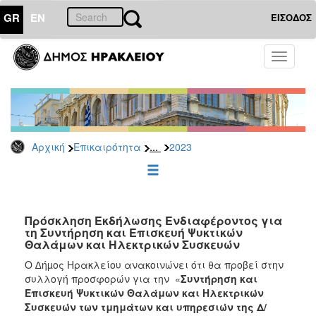
GR
EN
ΕΙΣΟΔΟΣ
ΕΠΙΚΑΙΡΟΤΗΤΑ
Toggle
navigati
Διακηρύξεις
-
Δημοπρασίες
Αρχείο
...
Αρχική
Επικαιρότητα
2023
2026
2025
2024
2023
Πρόσκληση Εκδήλωσης Ενδιαφέροντος για
τη Συντήρηση και Επισκευή Ψυκτικών
2022
Θαλάμων και Ηλεκτρικών Συσκευών
2021
Ο ∆ήµος Ηρακλείου ανακοινώνει ότι θα προβεί στην
2020
συλλογή προσφορών για την «
Συντήρηση και
Επισκευή Ψυκτικών Θαλάμων και Ηλεκτρικών
2019
Συσκευών των τμημάτων και υπηρεσιών της Δ/