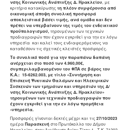
2018
νσης Κοινωνικής Ανάπτυξης Δ. Ηρακλείου
, με
κριτήριο κατακύρωσης
τη πλέον συμφέρουσα από
2017
οικονομική άποψη συνολική προσφορά
2016
αποκλειστικά βάσει τιμής, ανά ομάδα και δεν
πρέπει να υπερβαίνουν της τιμές του ενδεικτικού
2015
προϋπολογισμού,
τηρουμένων των τεχνικών
2013
προδιαγραφών που έχουν εγκριθεί για την εν λόγω
υπηρεσία και καλεί τους ενδιαφερόμενους να
καταθέσουν τις σχετικές κλειστές προσφορές.
Το συνολικό ποσό για την παραπάνω δαπάνη
ανέρχεται στο ποσό των 4.960,00€,
ΔΗΜΟΤΗΣ
συμπεριλαμβανομένου του ΦΠΑ σε βάρος του
Κ.Α.: 15-6262.003, με τίτλο «Συντήρηση και
ΕΠΙΣΚΕΠΤΗΣ
Επισκευή Ψυκτικών Θαλάμων και Ηλεκτρικών
Συσκευών των τμημάτων και υπηρεσιών της Δ/
ΗΡΑΚΛΕΙΟ
νσης Κοινωνικής Ανάπτυξης Δ. Ηρακλείου»
ΓΙΑ...
τηρουμένων των τεχνικών προδιαγραφών που
έχουν εγκριθεί για την εν λόγω προμήθεια
-υπηρεσία.
Προσφορές γίνονται δεκτές µέχρι και τις
27/10/2023
ημέρα
Παρασκευή
στο Πρωτόκολλο
του Δήμου
Ηρακλείου, στην διεύθυνση Αγίου Τίτου 1, Τ.Κ. 71202