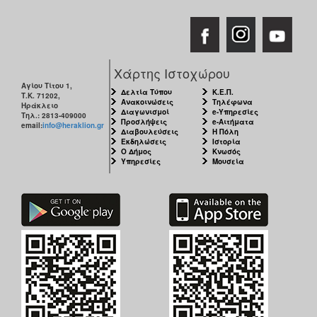
Χάρτης Ιστοχώρου
Αγίου Τίτου 1,
Δελτία Τύπου
Κ.Ε.Π.
Τ.Κ. 71202,
Ανακοινώσεις
Τηλέφωνα
Ηράκλειο
Διαγωνισμοί
e-Υπηρεσίες
Τηλ.: 2813-409000
Προσλήψεις
e-Αιτήματα
email:
info@heraklion.gr
Διαβουλεύσεις
Η Πόλη
Εκδηλώσεις
Ιστορία
Ο Δήμος
Κνωσός
Υπηρεσίες
Μουσεία