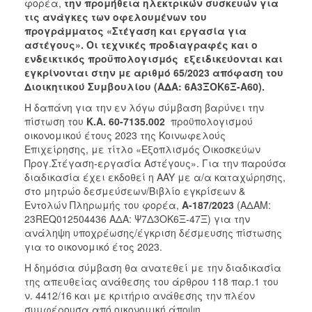
2018
φορέα,
την π
ρομήθεια
ηλεκτρικών συσκευών για
τις ανάγκες των οφελουμένων του
2017
προγράμματος «Στέγαση και εργασία για
2016
αστέγους»
. Οι τεχνικές προδιαγραφές και ο
ενδεικτικός προϋπολογισμός εξειδικεύονται και
2015
εγκρίνονται στην με αριθμό 65/2023 απόφαση του
2013
Διοικητικού Συμβουλίου (
ΑΔΑ: 6Α3ΞΟΚ6Ξ-Α60
).
Η δαπάνη για την εν λόγω σύμβαση βαρύνει την
πίστωση του
Κ.Α. 60-7135.002
προϋπολογισμού
οικονομικού έτους 2023 της Κοινωφελούς
Επιχείρησης, με τίτλο «Εξοπλισμός Οικοσκεύων
ΔΗΜΟΤΗΣ
Προγ.Στέγαση-εργασία Αστέγους». Για την παρούσα
διαδικασία έχει εκδοθεί η AAY με α/α καταχώρησης,
ΕΠΙΣΚΕΠΤΗΣ
στο μητρώο δεσμεύσεων/Βιβλίο εγκρίσεων &
Εντολών Πληρωμής του φορέα,
Α-187/2023
(ΑΔΑΜ:
ΗΡΑΚΛΕΙΟ
23REQ012504436 ΑΔΑ: Ψ7Δ3ΟΚ6Ξ-47Ξ) για την
ΓΙΑ...
ανάληψη υποχρέωσης/έγκριση δέσμευσης πίστωσης
για το οικονομικό έτος 2023.
Η δημόσια σύμβαση θα ανατεθεί με την διαδικασία
της απευθείας ανάθεσης του άρθρου 118 παρ.1 του
ν. 4412/16 και με κριτήριο ανάθεσης την πλέον
συμφέρουσα από οικονομική άποψη