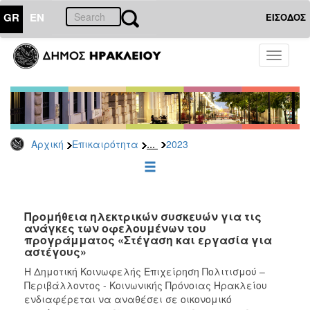
GR
EN
ΕΙΣΟΔΟΣ
ΕΠΙΚΑΙΡΟΤΗΤΑ
Toggle
navigati
Διακηρύξεις
-
Δημοπρασίες
Αρχείο
...
Αρχική
Επικαιρότητα
2023
2026
2025
2024
2023
Προμήθεια ηλεκτρικών συσκευών για τις
ανάγκες των οφελουμένων του
2022
προγράμματος «Στέγαση και εργασία για
2021
αστέγους»
2020
H Δημοτική Κοινωφελής Επιχείρηση Πολιτισμού –
Περιβάλλοντος - Κοινωνικής Πρόνοιας Ηρακλείου
2019
ενδιαφέρεται να αναθέσει σε οικονομικό