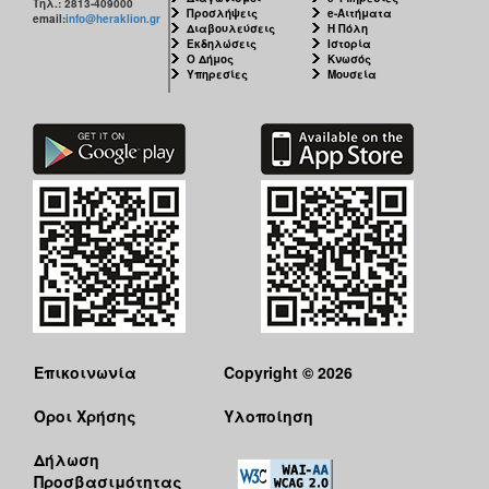
Τηλ.: 2813-409000
Προσλήψεις
e-Αιτήματα
email:
info@heraklion.gr
Διαβουλεύσεις
Η Πόλη
Εκδηλώσεις
Ιστορία
Ο Δήμος
Κνωσός
Υπηρεσίες
Μουσεία
Επικοινωνία
Copyright © 2026
Όροι Χρήσης
Υλοποίηση
Δήλωση
Προσβασιμότητας