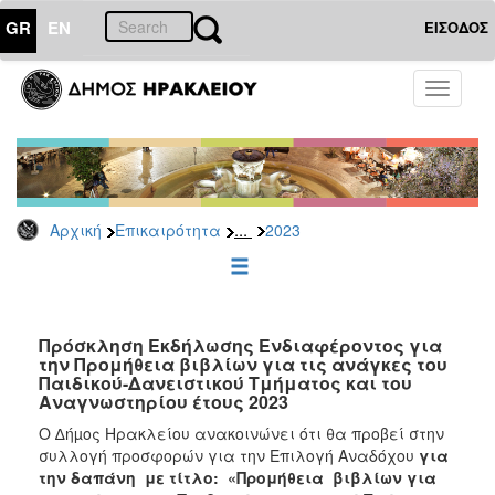
GR
EN
ΕΙΣΟΔΟΣ
ΕΠΙΚΑΙΡΟΤΗΤΑ
Toggle
navigati
Διακηρύξεις
-
Δημοπρασίες
Αρχείο
...
Αρχική
Επικαιρότητα
2023
2026
2025
2024
2023
Πρόσκληση Εκδήλωσης Ενδιαφέροντος για
την Προμήθεια βιβλίων για τις ανάγκες του
2022
Παιδικού-Δανειστικού Τμήματος και του
2021
Αναγνωστηρίου έτους 2023
2020
Ο ∆ήµος Ηρακλείου ανακοινώνει ότι θα προβεί στην
συλλογή προσφορών για την Επιλογή Αναδόχου
για
2019
την
δαπάνη με τίτλο: «Προμήθεια
βιβλίων για