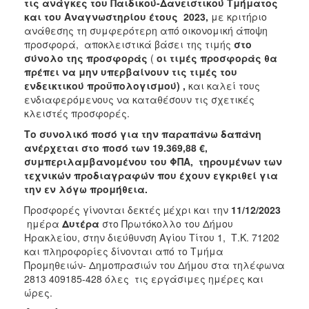
2018
τις ανάγκες του Παιδικού-Δανειστικού Τμήματος
και του Αναγνωστηρίου έτους 2023
,
με κριτήριο
2017
ανάθεσης τη συμφερότερη από οικονομική άποψη
2016
προσφορά, αποκλειστικά βάσει της τιμής
στο
σύνολο της προσφοράς
(
οι τιμές προσφοράς θα
2015
πρέπει να μην υπερβαίνουν τις τιμές του
2013
ενδεικτικού προϋπολογισμού) ,
και καλεί τους
ενδιαφερόμενους να καταθέσουν τις σχετικές
κλειστές προσφορές.
Το συνολικό ποσό για την παραπάνω δαπάνη
ανέρχεται στο ποσό των 19.369,88 €,
ΔΗΜΟΤΗΣ
συμπεριλαμβανομένου του ΦΠΑ, τηρουμένων των
τεχνικών προδιαγραφών που έχουν εγκριθεί για
ΕΠΙΣΚΕΠΤΗΣ
την εν λόγω προμήθεια.
Προσφορές γίνονται δεκτές µέχρι και την
11/12/2023
ΗΡΑΚΛΕΙΟ
ημέρα
Δυτέρα
στο Πρωτόκολλο
του Δήμου
ΓΙΑ...
Ηρακλείου, στην διεύθυνση Αγίου Τίτου 1, Τ.Κ. 71202
και πληροφορίες δίνονται από το Τμήμα
Προμηθειών- Δημοπρασιών του Δήμου στα τηλέφωνα
2813 409185-428 όλες τις εργάσιμες ημέρες και
ώρες.