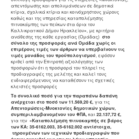
2018
απεντόμωσης και απολυμάνσεων σε δημοτικά
2017
κτίρια, σχολικά κτίρια και κοινόχρηστους χώρους
καθώς και της υπηρεσίας καταπολέμησης
2016
πιτυοκάμπης των πεύκων στα όρια του
2015
Καλλικρατικού Δήμου Ηρακλείου
»
, με κριτήριο
ανάθεσης της κάθε εργασίας (Ομάδας)
στο
2013
σύνολο της προσφοράς ανά Ομάδα χωρίς οι
επιμέρους τιμές των άρθρων να υπερβαίνουν τις
τιμές μονάδος του προϋπολογισμού
, εφόσον
κριθεί από την Επιτροπή αξιολόγησης των
προσφορών ότι η προσφορά του πληρεί τις
ΔΗΜΟΤΗΣ
προδιαγραφές της μελέτης και καλεί τους
ενδιαφερόμενους να καταθέσουν τις σχετικές
ΕΠΙΣΚΕΠΤΗΣ
κλειστές προσφορές
Το συνολικό ποσό για την παραπάνω δαπάνη
ΗΡΑΚΛΕΙΟ
ΓΙΑ...
ανέρχεται στο ποσό των 11.569,20 €,
για τις
Απεντομώσεις-Μυοκτονίες δημοτικών χώρων
,
συμπεριλαμβανομένου του ΦΠΑ,
και
22.137,72 €,
για την
«
Καταπολέμηση πιτυοκαμπής
σε βάρος
των ΚΑ: 35-6162.003, 35-6162.002 αντίστοιχα,
τηρουμένων των τεχνικών προδιαγραφών που
έχουν εγκριθεί για την εν λόγω υπηρεσία