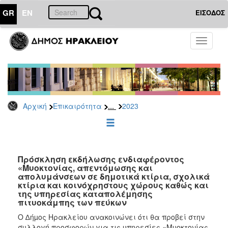
GR
EN
ΕΙΣΟΔΟΣ
ΕΠΙΚΑΙΡΟΤΗΤΑ
Toggle
navigati
Διακηρύξεις
-
Δημοπρασίες
Αρχείο
...
Αρχική
Επικαιρότητα
2023
2026
2025
2024
2023
Πρόσκληση εκδήλωσης ενδιαφέροντος
«Μυοκτονίας, απεντόμωσης και
2022
απολυμάνσεων σε δημοτικά κτίρια, σχολικά
2021
κτίρια και κοινόχρηστους χώρους καθώς και
της υπηρεσίας καταπολέμησης
2020
πιτυοκάμπης των πεύκων
2019
Ο ∆ήµος Ηρακλείου ανακοινώνει ότι θα προβεί στην
συλλογή προσφορών για τις υπηρεσίες «Μυοκτονίας,