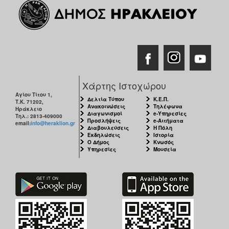
Χάρτης Ιστοχώρου
Αγίου Τίτου 1,
Δελτία Τύπου
Κ.Ε.Π.
Τ.Κ. 71202,
Ανακοινώσεις
Τηλέφωνα
Ηράκλειο
Διαγωνισμοί
e-Υπηρεσίες
Τηλ.: 2813-409000
Προσλήψεις
e-Αιτήματα
email:
info@heraklion.gr
Διαβουλεύσεις
Η Πόλη
Εκδηλώσεις
Ιστορία
Ο Δήμος
Κνωσός
Υπηρεσίες
Μουσεία