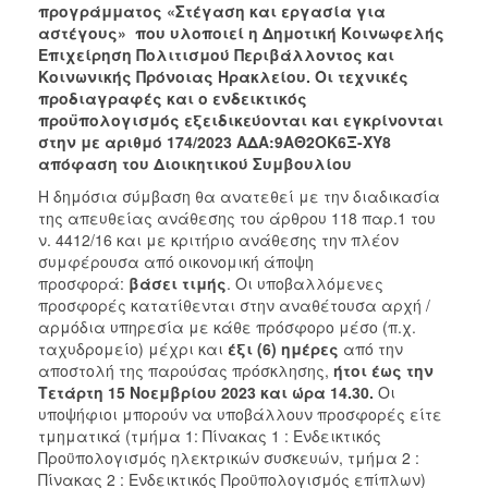
2018
προγράμματος «Στέγαση και εργασία για
αστέγους» που υλοποιεί η Δημοτική Κοινωφελής
2017
Επιχείρηση Πολιτισμού Περιβάλλοντος και
2016
Κοινωνικής Πρόνοιας Ηρακλείου
. Οι τεχνικές
προδιαγραφές και ο ενδεικτικός
2015
προϋπολογισμός εξειδικεύονται και εγκρίνονται
2013
στην με αριθμό 174/2023 ΑΔΑ:9ΑΘ2ΟΚ6Ξ-ΧΥ8
απόφαση του Διοικητικού Συμβουλίου
Η δημόσια σύμβαση θα ανατεθεί με την διαδικασία
της απευθείας ανάθεσης του άρθρου 118 παρ.1 του
ν. 4412/16 και με κριτήριο ανάθεσης την πλέον
ΔΗΜΟΤΗΣ
συμφέρουσα από οικονομική άποψη
προσφορά:
βάσει τιμής
. Οι υποβαλλόμενες
ΕΠΙΣΚΕΠΤΗΣ
προσφορές κατατίθενται στην αναθέτουσα αρχή /
αρμόδια υπηρεσία με κάθε πρόσφορο μέσο (π.χ.
ΗΡΑΚΛΕΙΟ
ταχυδρομείο) μέχρι και
έξι (6) ημέρες
από την
ΓΙΑ...
αποστολή της παρούσας πρόσκλησης,
ήτοι έως την
Τετάρτη 15 Νοεμβρίου 2023 και ώρα 14.30.
Οι
υποψήφιοι μπορούν να υποβάλλουν προσφορές είτε
τμηματικά (τμήμα 1: Πίνακας 1 : Ενδεικτικός
Προϋπολογισμός ηλεκτρικών συσκευών, τμήμα 2 :
Πίνακας 2 : Ενδεικτικός Προϋπολογισμός επίπλων)