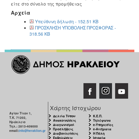
είτε στο σύνολο της προμήθειας
Αρχεία
Υπεύθυνη δήλωση - 152.51 KB
ΠΡΟΣΚΛΗΣΗ ΥΠΟΒΟΛΗΣ ΠΡΟΣΦΟΡΑΣ -
318.56 KB
Χάρτης Ιστοχώρου
Αγίου Τίτου 1,
Δελτία Τύπου
Κ.Ε.Π.
Τ.Κ. 71202,
Ανακοινώσεις
Τηλέφωνα
Ηράκλειο
Διαγωνισμοί
e-Υπηρεσίες
Τηλ.: 2813-409000
Προσλήψεις
e-Αιτήματα
email:
info@heraklion.gr
Διαβουλεύσεις
Η Πόλη
Εκδηλώσεις
Ιστορία