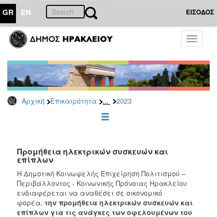
GR
EN
ΕΙΣΟΔΟΣ
ΕΠΙΚΑΙΡΟΤΗΤΑ
Toggle
navigati
Διακηρύξεις
-
Δημοπρασίες
Αρχείο
...
Αρχική
Επικαιρότητα
2023
2026
2025
2024
2023
Προμήθεια ηλεκτρικών συσκευών και
επίπλων
2022
H Δημοτική Κοινωφελής Επιχείρηση Πολιτισμού –
2021
Περιβάλλοντος - Κοινωνικής Πρόνοιας Ηρακλείου
2020
ενδιαφέρεται να αναθέσει σε οικονομικό
φορέα,
την
προμήθεια ηλεκτρικών συσκευών και
2019
επίπλων για τις ανάγκες των οφελουμένων του