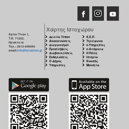
Χάρτης Ιστοχώρου
Αγίου Τίτου 1,
Δελτία Τύπου
Κ.Ε.Π.
Τ.Κ. 71202,
Ανακοινώσεις
Τηλέφωνα
Ηράκλειο
Διαγωνισμοί
e-Υπηρεσίες
Τηλ.: 2813-409000
Προσλήψεις
e-Αιτήματα
email:
info@heraklion.gr
Διαβουλεύσεις
Η Πόλη
Εκδηλώσεις
Ιστορία
Ο Δήμος
Κνωσός
Υπηρεσίες
Μουσεία