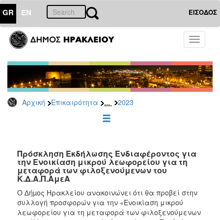
GR
EN
ΕΙΣΟΔΟΣ
ΕΠΙΚΑΙΡΟΤΗΤΑ
Toggle
navigati
Διακηρύξεις
-
Δημοπρασίες
Αρχείο
...
Αρχική
Επικαιρότητα
2023
2026
2025
2024
2023
Πρόσκληση Εκδήλωσης Ενδιαφέροντος για
την Ενοικίαση μικρού λεωφορείου για τη
2022
μεταφορά των φιλοξενούμενων του
2021
Κ.Δ.Α.Π.ΑμεΑ
2020
Ο ∆ήµος Ηρακλείου ανακοινώνει ότι θα προβεί στην
συλλογή προσφορών για την «Ενοικίαση μικρού
2019
λεωφορείου για τη μεταφορά των φιλοξενούμενων