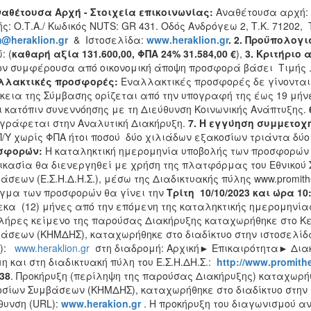
ναθέτουσα Αρχή - Στοιχεία επικοινωνίας:
Αναθέτουσα αρχή:
ς: Ο.Τ.Α./ Κωδικός NUTS: GR 431. Οδός Ανδρόγεω 2, Τ.Κ. 71202, Τ
m
@
heraklion
.
gr
& Ιστοσελίδα:
www
.
heraklion
.
gr
. 2.
Προϋπολογισ
: (
καθαρή αξία 131.600,00, ΦΠΑ 24% 31.584,00 €
),
3. Κριτήριο 
ν συμφέρουσα από οικονομική άποψη προσφορά βάσει Τιμής 
λλακτικές προσφορές:
Εναλλακτικές προσφορές δε γίνονται
κεια της Σύμβασης ορίζεται από την υπογραφή της έως 19 μή
ι κατόπιν συνεννόησης με τη Διεύθυνση Κοινωνικής Ανάπτυξης.
γράφεται στην Αναλυτική Διακήρυξη.
7.
Η εγγύηση συμμετοχ
Π/Υ χωρίς ΦΠΑ ήτοι ποσού δύο χιλιάδων εξακοσίων τριάντα δύο
σφορών:
Η καταληκτική ημερομηνία υποβολής των προσφορών
ικασία θα διενεργηθεί με χρήση της πλατφόρμας του Εθνικού
άσεων (Ε.Σ.Η.Δ.Η.Σ.), μέσω της Διαδικτυακής πύλης www.promith
γμα των προσφορών θα γίνει την
Τρίτη 10/10/2023 και ώρα
10
κα (12) μήνες από την επόμενη της καταληκτικής ημερομηνία
λήρες κείμενο της παρούσας Διακήρυξης καταχωρήθηκε στο Κ
άσεων (ΚΗΜΔΗΣ), καταχωρήθηκε στο διαδίκτυο στην ιστοσελίδ
L):
www.heraklion.gr
στη διαδρομή: Αρχική► Επικαιρότητα► Δια
η και στη διαδικτυακή πύλη του Ε.Σ.Η.ΔΗ.Σ.:
http
://
www
.
promith
38
. Προκήρυξη (περίληψη της παρούσας Διακήρυξης) καταχωρή
σίων Συμβάσεων (ΚΗΜΔΗΣ), καταχωρήθηκε στο διαδίκτυο στην
θυνση (URL):
www.
herakion
.gr
. Η προκήρυξη του διαγωνισμού αν