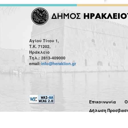
Αγίου Τίτου 1,
Τ.Κ. 71202,
Ηράκλειο
Τηλ.: 2813-409000
email:
info@heraklion.gr
Επικοινωνία
Ό
Δήλωση Προσβασ