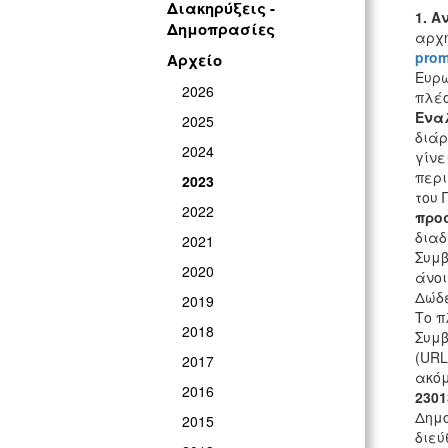
Διακηρύξεις -
1. Α
Δημοπρασίες
αρχή
pro
Αρχείο
Ευρώ
2026
πλέο
Ενα
2025
διάρ
2024
γίνε
περι
2023
του 
2022
προ
διαδ
2021
Συμβ
2020
άνοι
Δώδε
2019
Το π
2018
Συμβ
(UR
2017
ακόμ
2016
2301
Δημο
2015
διεύ