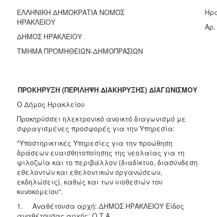
2018
ΕΛΛΗΝΙΚΗ ΔΗΜΟΚΡΑΤΙΑ ΝΟΜΟΣ
Ηρά
2017
ΗΡΑΚΛΕΙΟΥ
Aρ.
2016
ΔΗΜΟΣ ΗΡΑΚΛΕΙΟΥ
2015
ΤΜΗΜΑ ΠΡΟΜΗΘΕΙΩΝ-ΔΗΜΟΠΡΑΣΙΩΝ
2013
ΠΡΟΚΗΡΥΞΗ (ΠΕΡΙΛΗΨΗ ΔΙΑΚΗΡΥΞΗΣ) ΔΙΑΓΩΝΙΣΜΟΥ
Ο Δήμος Ηρακλείου
ΔΗΜΟΤΗΣ
Προκηρύσσει ηλεκτρονικό ανοικτό διαγωνισμό με
σφραγισμένες προσφορές για την Υπηρεσία:
ΕΠΙΣΚΕΠΤΗΣ
"Υποστηρικτικές Υπηρεσίες για την προώθηση
ΗΡΑΚΛΕΙΟ
δράσεων ευαισθητοποίησης της νεολαίας για τη
ΓΙΑ...
φιλοζωία και το περιβάλλον (διαδίκτυο, διασύνδεση
εθελοντών και εθελοντικών οργανώσεων,
εκδηλώσεις), καθώς και των υιοθεσιών του
κυνοκομείου".
1. Αναθέτουσα αρχή: ΔΗΜΟΣ ΗΡΑΚΛΕΙΟΥ Είδος
αναθέτουσας αρχής: Ο.Τ.Α.