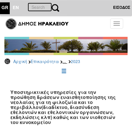
GR
EN
ΕΙΣΟΔΟΣ
ΕΠΙΚΑΙΡΟΤΗΤΑ
Toggle
navigati
Διακηρύξεις
-
Δημοπρασίες
Αρχείο
...
Αρχική
Επικαιρότητα
2023
2026
2025
2024
2023
Υποστηρικτικές υπηρεσίες για την
προώθηση δράσεων ευαισθητοποίησης της
2022
νεολαίας για τη φιλοζωία και το
2021
περιβάλλον(διαδίκτυο, διασύνδεση
εθελοντών και εθελοντικών οργανώσεων,
2020
εκδηλώσεις κλπ) καθώς και των υιοθεσιών
του κυνοκομείου
2019