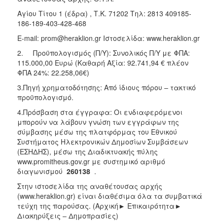
Αγίου Τίτου 1 (έδρα) , Τ.Κ. 71202 Τηλ: 2813 409185-
186-189-403-428-468
E-mail: prom@heraklion.gr Ιστοσελίδα: www.heraklion.gr
2. Προϋπολογισμός (Π/Υ): Συνολικός Π/Υ με ΦΠΑ:
115.000,00 Ευρώ (Καθαρή Αξία: 92.741,94 € πλέον
ΦΠΑ 24%: 22.258,06€)
3.Πηγή χρηματοδότησης: Από ίδιους πόρου – τακτικό
προϋπολογισμό.
4.Πρόσβαση στα έγγραφα: Οι ενδιαφερόμενοι
μπορούν να λάβουν γνώση των εγγράφων της
σύμβασης μέσω της πλατφόρμας του Εθνικού
Συστήματος Ηλεκτρονικών Δημοσίων Συμβάσεων
(ΕΣΗΔΗΣ), μέσω της Διαδικτυακής πύλης
www.promitheus.gov.gr με συστημικό αριθμό
διαγωνισμού
260138
.
Στην ιστοσελίδα της αναθέτουσας αρχής
(www.heraklion.gr) είναι διαθέσιμα όλα τα συμβατικά
τεύχη της παρούσας. (Αρχική► Επικαιρότητα►
Διακηρύξεις – Δημοπρασίες)