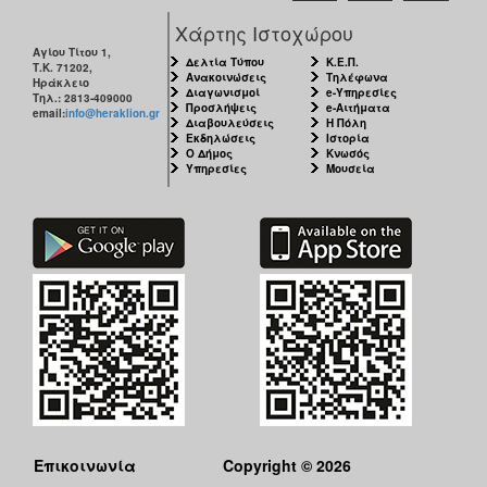
Χάρτης Ιστοχώρου
Αγίου Τίτου 1,
Δελτία Τύπου
Κ.Ε.Π.
Τ.Κ. 71202,
Ανακοινώσεις
Τηλέφωνα
Ηράκλειο
Διαγωνισμοί
e-Υπηρεσίες
Τηλ.: 2813-409000
Προσλήψεις
e-Αιτήματα
email:
info@heraklion.gr
Διαβουλεύσεις
Η Πόλη
Εκδηλώσεις
Ιστορία
Ο Δήμος
Κνωσός
Υπηρεσίες
Μουσεία
Επικοινωνία
Copyright © 2026