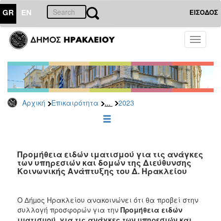
GR
EN
ΕΙΣΟΔΟΣ
ΕΠΙΚΑΙΡΟΤΗΤΑ
Toggle
navigati
Διακηρύξεις
-
Δημοπρασίες
Αρχείο
...
Αρχική
Επικαιρότητα
2023
2026
2025
2024
2023
Προμήθεια ειδών ιματισμού για τις ανάγκες
των υπηρεσιών και δομών της Διεύθυνσης
2022
Κοινωνικής Ανάπτυξης του Δ. Ηρακλείου
2021
2020
Ο ∆ήµος Ηρακλείου ανακοινώνει ότι θα προβεί στην
2019
συλλογή προσφορών για την
Προμήθεια ειδών
ιματισμού για τις ανάγκες των υπηρεσιών και