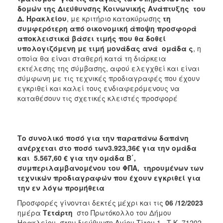
2018
δομών της Διεύθυνσης Κοινωνικής Ανάπτυξης του
2017
Δ. Ηρακλείου
, με κριτήριο κατακύρωσης
τη
συμφερότερη από οικονομική άποψη προσφορά
2016
αποκλειστικά βάσει τιμής που θα δοθεί
2015
υπολογιζόμενη
με τιμή μονάδας ανά ομάδα ς
, η
οποία θα είναι σταθερή κατά τη διάρκεια
2013
εκτέλεσης της σύμβασης, αφού ελεγχθεί και είναι
σύμφωνη με τις τεχνικές προδιαγραφές που έχουν
εγκριθεί και καλεί τους ενδιαφερόμενους να
καταθέσουν τις σχετικές κλειστές προσφορέ
ΔΗΜΟΤΗΣ
ΕΠΙΣΚΕΠΤΗΣ
Το συνολικό ποσό για την παραπάνω δαπάνη
ανέρχεται στο ποσό των3.923,36€ για την ομάδα
ΗΡΑΚΛΕΙΟ
και 5.567,60 € για την ομάδα Β΄,
ΓΙΑ...
συμπεριλαμβανομένου του ΦΠΑ, τηρουμένων των
τεχνικών προδιαγραφών που έχουν εγκριθεί για
την εν λόγω προμήθεια
Προσφορές γίνονται δεκτές µέχρι και τις
06
/12/2023
ημέρα
Τετάρτη
στο Πρωτόκολλο
του Δήμου
Ηρακλείου, στην διεύθυνση Αγίου Τίτου 1, Τ.Κ. 71202