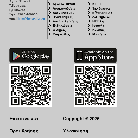
Αγίου Τίτου 1,
Δελτία Τύπου
Κ.Ε.Π.
Τ.Κ. 71202,
Ανακοινώσεις
Τηλέφωνα
Ηράκλειο
Διαγωνισμοί
e-Υπηρεσίες
Τηλ.: 2813-409000
Προσλήψεις
e-Αιτήματα
email:
info@heraklion.gr
Διαβουλεύσεις
Η Πόλη
Εκδηλώσεις
Ιστορία
Ο Δήμος
Κνωσός
Υπηρεσίες
Μουσεία
Επικοινωνία
Copyright © 2026
Όροι Χρήσης
Υλοποίηση