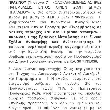
ΠΡΑΣΙΝΟΥ (
Υποέργο 7
- «ΟΛΟΚΛΗΡΩΜΕΝΕΣ ΑΣΤΙΚΕΣ
ΠΑΡΕΜΒΑΣΕΙΣ ΕΝΤΟΣ ΟΡΙΩΝ ΣΟΑΠ ΔΗΜΟΥ
ΗΡΑΚΛΕΙΟΥ» ), στο οποίο συμπεριλαμβάνεται το
παρόν, με βάση το ΦΕΚ Β ’6942 / 30-12-2022. Η
χρηματοδότηση του παραπάνω προγράμματος
καλύπτεται από το
Πρόγραμμα «Παρεμβάσεις σε
αστικές περιοχές και στο κτιριακό απόθεμα» -
πυλώνας 1 της Πράσινης Μετάβασης στο Εθνικό
Σχέδιο Ανάκαμψης και Ανθεκτικότητας».
Η
παρούσα σύμβαση/διακήρυξη συγχρηματοδοτείται
από την Ευρωπαϊκή Ένωση. Για την παρούσα
σύμβαση έχει εγγραφεί ποσό στον Προϋπολογισμό
του Δήμου Ηρακλείου πίστωση με Κ.Α. 30-7135.036.
3 Δικαιούμενοι συμμετοχής: Όπως περιγράφεται
στο Τεύχος του Διαγωνισμού Αναλυτική Διακήρυξη
και Παραρτήματα. 4. Η εγγύηση συμμετοχής στο
διαγωνισμό ορίζεται σε ποσοστό 2% του
Προϋπολογισμού χωρίς ΦΠΑ. 5. Περιεχόμενο
Προσφοράς: Κάθε υποψήφιος μπορεί να υποβάλει
διακριτή προσφορά, σύμφωνα με τους όρους
υποβολής προσφορών για όλα τα τμήματα του
διαγωνισμού. Η σύμβαση θα ανατεθεί με το