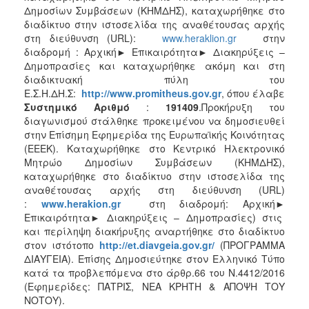
Δημοσίων Συμβάσεων (ΚΗΜΔΗΣ), καταχωρήθηκε στο
διαδίκτυο στην ιστοσελίδα της αναθέτουσας αρχής
στη διεύθυνση (URL):
www.heraklion.gr
στην
διαδρομή : Αρχική► Επικαιρότητα► Διακηρύξεις –
Δημοπρασίες και καταχωρήθηκε ακόμη και στη
διαδικτυακή πύλη του
Ε.Σ.Η.ΔΗ.Σ:
http
://
www
.
promitheus
.
gov
.
gr
, όπου έλαβε
Συστημικό Αριθμό
:
191409
.Προκήρυξη του
διαγωνισμού στάλθηκε προκειμένου να δημοσιευθεί
στην Επίσημη Εφημερίδα της Ευρωπαϊκής Κοινότητας
(ΕΕΕΚ). Καταχωρήθηκε στο Κεντρικό Ηλεκτρονικό
Μητρώο Δημοσίων Συμβάσεων (ΚΗΜΔΗΣ),
καταχωρήθηκε στο διαδίκτυο στην ιστοσελίδα της
αναθέτουσας αρχής στη διεύθυνση (URL)
:
www
.
herakion
.
gr
στη διαδρομή: Αρχική►
Επικαιρότητα► Διακηρύξεις – Δημοπρασίες) στις
και περίληψη διακήρυξης αναρτήθηκε στο διαδίκτυο
στον ιστότοπο
http
://
et
.
diavgeia
.
gov
.
gr
/
(ΠΡΟΓΡΑΜΜΑ
ΔΙΑΥΓΕΙΑ). Επίσης Δημοσιεύτηκε στον Ελληνικό Τύπο
κατά τα προβλεπόμενα στο άρθρ.66 του Ν.4412/2016
(Εφημερίδες: ΠΑΤΡΙΣ, ΝΕΑ ΚΡΗΤΗ & ΑΠΟΨΗ ΤΟΥ
ΝΟΤΟΥ).