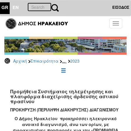
GR
EN
ΕΙΣΟΔΟΣ
ΕΠΙΚΑΙΡΟΤΗΤΑ
Toggle
navigati
Διακηρύξεις
-
Δημοπρασίες
Αρχείο
...
Αρχική
Επικαιρότητα
2023
2026
2025
2024
2023
Προμήθεια Συστήματος τηλεμέτρησης και
πλατφόρμα διαχείρισης άρδευσης αστικού
2022
πρασίνου
2021
ΠΡΟΚΗΡΥΞΗ (ΠΕΡΙΛΗΨΗ ΔΙΑΚΗΡΥΞΗΣ) ΔΙΑΓΩΝΙΣΜΟΥ
2020
Ο Δήμος Ηρακλείου προκηρύσσει ηλεκτρονικό
2019
ανοικτό διαγωνισμό, άνω των ορίων, με
σφραγισμένες προσφορές για την «ΠΡΟΜΗΘΕΙΑ