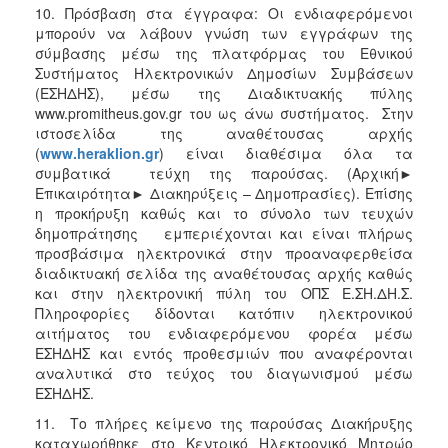
10. Πρόσβαση στα έγγραφα: Οι ενδιαφερόμενοι
μπορούν να λάβουν γνώση των εγγράφων της
σύμβασης μέσω της πλατφόρμας του Εθνικού
Συστήματος Ηλεκτρονικών Δημοσίων Συμβάσεων
(ΕΣΗΔΗΣ), μέσω της Διαδικτυακής πύλης
www.promitheus.gov.gr του ως άνω συστήματος. Στην
ιστοσελίδα της αναθέτουσας αρχής
(
www
.
heraklion
.
gr
) είναι διαθέσιμα όλα τα
συμβατικά τεύχη της παρούσας. (Αρχική►
Επικαιρότητα► Διακηρύξεις – Δημοπρασίες). Επίσης
η προκήρυξη καθώς και το σύνολο των τευχών
δημοπράτησης εμπεριέχονται και είναι πλήρως
προσβάσιμα ηλεκτρονικά στην προαναφερθείσα
διαδικτυακή σελίδα της αναθέτουσας αρχής καθώς
και στην ηλεκτρονική πύλη του ΟΠΣ Ε.ΣΗ.ΔΗ.Σ.
Πληροφορίες δίδονται κατόπιν ηλεκτρονικού
αιτήματος του ενδιαφερόμενου φορέα μέσω
ΕΣΗΔΗΣ και εντός προθεσμιών που αναφέρονται
αναλυτικά στο τεύχος του διαγωνισμού μέσω
ΕΣΗΔΗΣ.
11. Το πλήρες κείμενο της παρούσας Διακήρυξης
καταχωρήθηκε στο Κεντρικό Ηλεκτρονικό Μητρώο