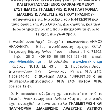
2018
ΚΑΙ ΕΓΚΑΤΑΣΤΑΣΗ ΕΝΟΣ ΟΛΟΚΛΗΡΩΜΕΝΟΥ
2017
ΣΥΣΤΗΜΑΤΟΣ ΤΗΛΕΜΕΤΡΗΣΗΣ ΚΑΙ ΠΛΑΤΦΟΡΜΑ
ΔΙΑΧΕΙΡΙΣΗΣ ΑΡΔΕΥΣΗΣ ΑΣΤΙΚΟΥ ΠΡΑΣΙΝΟΥ»
2016
σύμφωνα με τις διατάξεις του Ν.4412/2016 και
2015
τους όρους της Αναλυτικής Διακήρυξης και των
Παραρτημάτων αυτής που αποτελούν το ενιαίο
2013
Τεύχος Διαγωνισμού.
1. Αναθέτουσα Αρχή - Στοιχεία επικοινωνίας: ΔΗΜΟΣ
ΗΡΑΚΛΕΙΟΥ, Είδος αναθέτουσας αρχής: Ο.Τ.Α.
Ταχ.Δ/νης Έδρας: Αγίου Τίτου 1 (έδρα) , Τ.Κ. 71202,
ΔΗΜΟΤΗΣ
Τηλ: 2813 409185-186-189-403-428-468 E-mail:
prom
@
heraklion
.
gr
, Ιστοσελίδα:
www
.
heraklion
.
gr
ΕΠΙΣΚΕΠΤΗΣ
Κωδικός NUTS: EL 431. 2. Προϋπολογισμός
Διαγωνισμού (Π/Υ): Συνολικός Π/Υ με ΦΠΑ 24%:
1.859.840,45 € (Καθαρή Αξία: 1.499.871,33 € μη
ΗΡΑΚΛΕΙΟ
ΓΙΑ...
συμπεριλαμβανομένου ΦΠΑ 24% πλέον ΦΠΑ:
359.969,12 €).
2. Η παρούσα σύμβαση χρηματοδοτείται από το
Ταμείο Ανάκαμψης και Ανθεκτικότητας, στο οποίο
έχει ενταχθεί το έργο με τίτλο
ΤΗΛΕΜΕΤΡΗΣΗ ΚΑΙ
ΠΛΑΤΦΟΡΜΑ ΔΙΑΧΕΙΡΙΣΗΣ ΑΡΔΕΥΣΗΣ ΑΣΤΙΚΟΥ