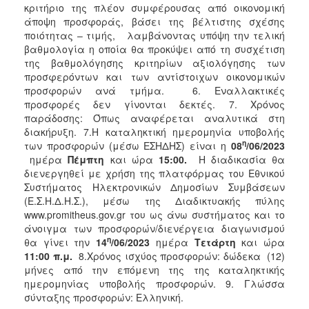
κριτήριο της πλέον συμφέρουσας από οικονομική
άποψη προσφοράς, βάσει της βέλτιστης σχέσης
ποιότητας – τιμής, λαμβάνοντας υπόψη την τελική
βαθμολογία η οποία θα προκύψει από τη συσχέτιση
της βαθμολόγησης κριτηρίων αξιολόγησης των
προσφερόντων και των αντίστοιχων οικονομικών
προσφορών ανά τμήμα. 6. Εναλλακτικές
προσφορές δεν γίνονται δεκτές. 7. Χρόνος
παράδοσης: Όπως αναφέρεται αναλυτικά στη
διακήρυξη. 7.Η καταληκτική ημερομηνία υποβολής
η
των προσφορών (μέσω ΕΣΗΔΗΣ) είναι η
08
/06/2023
ημέρα
Πέμπτη
και ώρα
15:00.
Η διαδικασία θα
διενεργηθεί με χρήση της πλατφόρμας του Εθνικού
Συστήματος Ηλεκτρονικών Δημοσίων Συμβάσεων
(Ε.Σ.Η.Δ.Η.Σ.), μέσω της Διαδικτυακής πύλης
www.promitheus.gov.gr του ως άνω συστήματος και το
άνοιγμα των προσφορών/διενέργεια διαγωνισμού
η
θα γίνει την
14
/06/2023
ημέρα
Τετάρτη
και ώρα
11:00 π.μ.
8.Χρόνος ισχύος προσφορών: δώδεκα (12)
μήνες από την επόμενη της της καταληκτικής
ημερομηνίας υποβολής προσφορών. 9. Γλώσσα
σύνταξης προσφορών: Ελληνική.