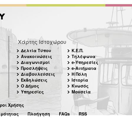
Χάρτης Ιστοχώρου
Δελτία Τύπου
Κ.Ε.Π.
Ανακοινώσεις
Τηλέφωνα
Διαγωνισμοί
e-Υπηρεσίες
Προσλήψεις
e-Αιτήματα
Διαβουλεύσεις
Η Πόλη
Εκδηλώσεις
Ιστορία
Ο Δήμος
Κνωσός
Υπηρεσίες
Μουσεία
ροι Χρήσης
ιμότητας
Πλοήγηση
FAQs
RSS