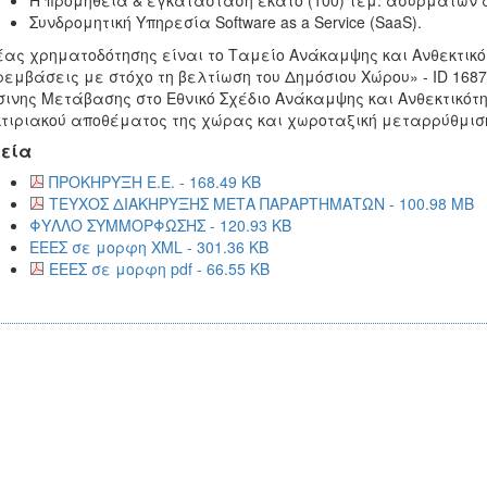
Η προμήθεια & εγκατάσταση εκατό (100) τεμ. ασύρματων 
Συνδρομητική Υπηρεσία Software as a Service (SaaS).
ας χρηματοδότησης είναι το Ταμείο Ανάκαμψης και Ανθεκτικ
εμβάσεις με στόχο τη βελτίωση του Δημόσιου Χώρου» - ID 168
ινης Μετάβασης στο Εθνικό Σχέδιο Ανάκαμψης και Ανθεκτικότη
κτιριακού αποθέματος της χώρας και χωροταξική μεταρρύθμιση
εία
ΠΡΟΚΗΡΥΞΗ Ε.Ε. - 168.49 KB
ΤΕΥΧΟΣ ΔΙΑΚΗΡΥΞΗΣ ΜΕΤΑ ΠΑΡΑΡΤΗΜΑΤΩΝ - 100.98 MB
ΦΥΛΛΟ ΣΥΜΜΟΡΦΩΣΗΣ - 120.93 KB
ΕΕΕΣ σε μορφη XML - 301.36 KB
ΕΕΕΣ σε μορφη pdf - 66.55 KB