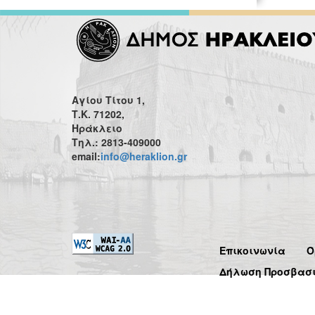
Αγίου Τίτου 1,
Τ.Κ. 71202,
Ηράκλειο
Τηλ.: 2813-409000
email:
info@heraklion.gr
Επικοινωνία
Ό
Δήλωση Προσβασ