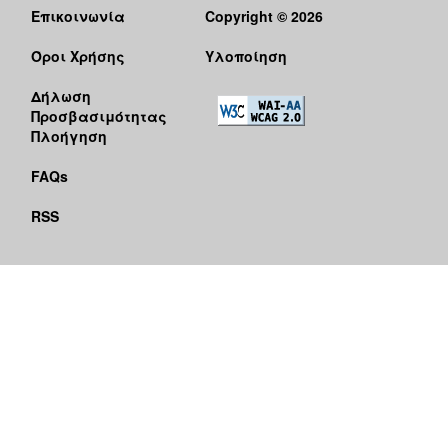
Επικοινωνία
Copyright © 2026
Όροι Χρήσης
Υλοποίηση
Δήλωση
Προσβασιμότητας
Πλοήγηση
FAQs
RSS