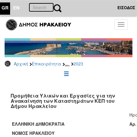
GR
EN
ΕΙΣΟΔΟΣ
ΕΠΙΚΑΙΡΟΤΗΤΑ
Toggle
navigati
Διακηρύξεις
-
Δημοπρασίες
Αρχείο
...
Αρχική
Επικαιρότητα
2023
2026
2025
2024
2023
Προμήθεια Υλικών και Εργασίες για την
Ανακαίνηση των Καταστημάτων ΚΕΠ του
2022
Δήμου Ηρακλείου
2021
Ηρά
2020
ΕΛΛΗΝΙΚΗ ΔΗΜΟΚΡΑΤΙΑ
Αρ.
2019
ΝΟΜΟΣ ΗΡΑΚΛΕΙΟΥ