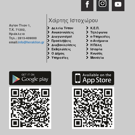
Χάρτης Ιστοχώρου
Αγίου Τίτου 1,
Δελτία Τύπου
Κ.Ε.Π.
Τ.Κ. 71202,
Ανακοινώσεις
Τηλέφωνα
Ηράκλειο
Διαγωνισμοί
e-Υπηρεσίες
Τηλ.: 2813-409000
Προσλήψεις
e-Αιτήματα
email:
info@heraklion.gr
Διαβουλεύσεις
Η Πόλη
Εκδηλώσεις
Ιστορία
Ο Δήμος
Κνωσός
Υπηρεσίες
Μουσεία