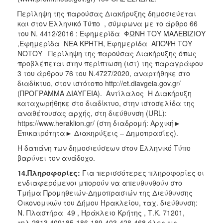
Περίληψη της παρούσας Διακήρυξης δημοσιεύεται
και στον Ελληνικό Τύπο , σύμφωνα με το άρθρο 66
του Ν. 4412/2016 : Εφημερίδα ΦΩΝΗ ΤΟΥ ΜΑΛΕΒΙΖΙΟΥ
,Εφημερίδα ΝΕΑ ΚΡΗΤΗ, Εφημερίδα ΑΠΟΨΗ ΤΟΥ
ΝΟΤΟΥ Περίληψη της παρούσας Διακήρυξης όπως
προβλέπεται στην περίπτωση (ιστ) της παραγράφου
3 του άρθρου 76 του Ν.4727/2020, αναρτήθηκε στο
διαδίκτυο, στον ιστότοπο http://et.diavgeia.gov.gr/
(ΠΡΟΓΡΑΜΜΑ ΔΙΑΥΓΕΙΑ). Αντίλαλος Η Διακήρυξη
καταχωρήθηκε στο διαδίκτυο, στην ιστοσελίδα της
αναθέτουσας αρχής, στη διεύθυνση (URL):
https://www.heraklion.gr/ (στη διαδρομή: Αρχική►
Επικαιρότητα► Διακηρύξεις – Δημοπρασίες).
Η δαπάνη των δημοσιεύσεων στον Ελληνικό Τύπο
βαρύνει τον ανάδοχο.
14.Πληροφορίες
:
Για περισσότερες πληροφορίες οι
ενδιαφερόμενοι μπορούν να απευθυνθούν στο
Τμήμα Προμηθειών-Δημοπρασιών της Διεύθυνσης
Οικονομικών του Δήμου Ηρακλείου, ταχ. διεύθυνση:
Ν. Πλαστήρα 49 , Ηράκλειο Κρήτης , Τ.Κ. 71201,
τηλ.2813 409185-186-189-403-428-468 όλες τις