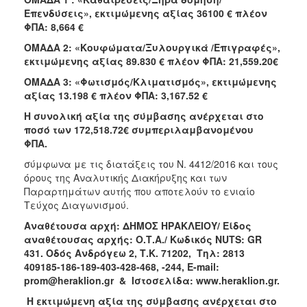
Επενδύσεις», εκτιμώμενης αξίας 36100 € πλέον
ΦΠΑ: 8,664 €
ΟΜΑΔΑ 2: «Κουφώματα/Ξυλουργικά /Επιγραφές»,
εκτιμώμενης αξίας 89.830 € πλέον ΦΠΑ: 21,559.20€
ΟΜΑΔΑ 3: «Φωτισμός/Κλιματισμός», εκτιμώμενης
αξίας 13.198 € πλέον ΦΠΑ: 3,167.52 €
Η συνολική αξία της σύμβασης ανέρχεται στο
ποσό των 172,518.72€ συμπεριλαμβανομένου
ΦΠΑ.
σύμφωνα με τις διατάξεις του Ν. 4412/2016 και τους
όρους της Αναλυτικής Διακήρυξης και των
Παραρτημάτων αυτής που αποτελούν το ενιαίο
Τεύχος Διαγωνισμού.
Αναθέτουσα αρχή: ΔΗΜΟΣ ΗΡΑΚΛΕΙΟΥ/ Είδος
αναθέτουσας αρχής: Ο.Τ.Α./ Κωδικός NUTS: GR
431. Οδός Ανδρόγεω 2, Τ.Κ. 71202, Τηλ: 2813
409185-186-189-403-428-468, -244, E-mail:
prom@heraklion.gr & Ιστοσελίδα: www.heraklion.gr.
Η εκτιμώμενη αξία της σύμβασης ανέρχεται στο