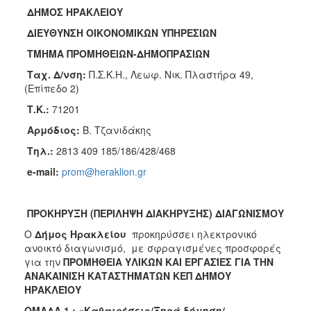
2018
ΔΗΜΟΣ ΗΡΑΚΛΕΙΟΥ
2017
ΔΙΕΥΘΥΝΣΗ ΟΙΚΟΝΟΜΙΚΩΝ ΥΠΗΡΕΣΙΩΝ
2016
ΤΜΗΜΑ ΠΡΟΜΗΘΕΙΩΝ-ΔΗΜΟΠΡΑΣΙΩΝ
2015
Ταχ
.
Δ
/
νση
:
Π.Σ.Κ.Η., Λεωφ. Νικ. Πλαστήρα 49,
2013
(Επίπεδο 2)
Τ.Κ.:
71201
Αρμόδιος:
Β. Τζανιδάκης
Τηλ.:
2813 409 185/186/428/468
ΔΗΜΟΤΗΣ
e-mail:
prom@heraklion.gr
ΕΠΙΣΚΕΠΤΗΣ
ΠΡΟΚΗΡΥΞΗ (ΠΕΡΙΛΗΨΗ ΔΙΑΚΗΡΥΞΗΣ) ΔΙΑΓΩΝΙΣΜΟΥ
ΗΡΑΚΛΕΙΟ
ΓΙΑ...
Ο
Δήμος Ηρακλείου
προκηρύσσει ηλεκτρονικό
ανοικτό διαγωνισμό, με σφραγισμένες προσφορές
για την
ΠΡΟΜΉΘΕΙΑ ΥΛΙΚΏΝ ΚΑΙ ΕΡΓΑΣΊΕΣ ΓΙΑ ΤΗΝ
ΑΝΑΚΑΊΝΙΣΗ ΚΑΤΑΣΤΗΜΆΤΩΝ ΚΕΠ ΔΉΜΟΥ
ΗΡΑΚΛΕΊΟΥ
ΟΜΑΔΑ 1 : «Καθαιρέσεις/Ξηρά δόμηση/