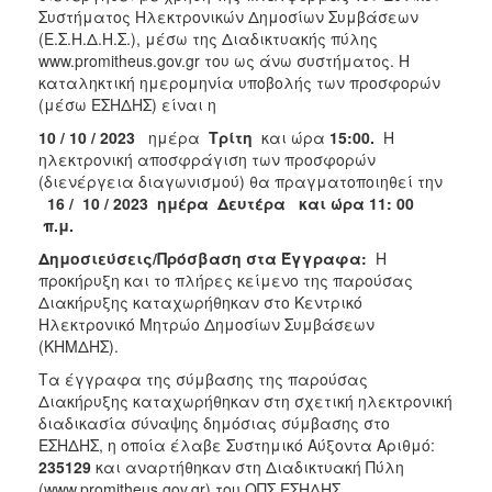
Συστήματος Ηλεκτρονικών Δημοσίων Συμβάσεων
(Ε.Σ.Η.Δ.Η.Σ.), μέσω της Διαδικτυακής πύλης
www.promitheus.gov.gr του ως άνω συστήματος. Η
καταληκτική ημερομηνία υποβολής των προσφορών
(μέσω ΕΣΗΔΗΣ) είναι η
10 /
10 / 2023
ημέρα
Τρίτη
και ώρα
15:00.
Η
ηλεκτρονική αποσφράγιση των προσφορών
(διενέργεια διαγωνισμού) θα πραγματοποιηθεί την
16 / 10 / 2023 ημέρα Δευτέρα και ώρα 11: 00
π.μ.
Δημοσιεύσεις/Πρόσβαση στα Έγγραφα:
Η
προκήρυξη και το πλήρες κείμενο της παρούσας
Διακήρυξης καταχωρήθηκαν στο Κεντρικό
Ηλεκτρονικό Μητρώο Δημοσίων Συμβάσεων
(ΚΗΜΔΗΣ).
Τα έγγραφα της σύμβασης της παρούσας
Διακήρυξης καταχωρήθηκαν στη σχετική ηλεκτρονική
διαδικασία σύναψης δημόσιας σύμβασης στο
ΕΣΗΔΗΣ, η οποία έλαβε Συστημικό Αύξοντα Αριθμό:
235129
και αναρτήθηκαν στη Διαδικτυακή Πύλη
(www.promitheus.gov.gr) του ΟΠΣ ΕΣΗΔΗΣ.