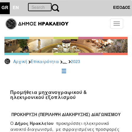
GR
EN
ΕΙΣΟΔΟΣ
ΕΠΙΚΑΙΡΟΤΗΤΑ
Toggle
navigati
Διακηρύξεις
-
Δημοπρασίες
Αρχείο
...
Αρχική
Επικαιρότητα
2023
2026
2025
2024
2023
Προμήθεια μηχανογραφικού &
ηλεκτρονικού εξοπλισμού
2022
2021
ΠΡΟΚΗΡΥΞΗ (ΠΕΡΙΛΗΨΗ ΔΙΑΚΗΡΥΞΗΣ) ΔΙΑΓΩΝΙΣΜΟΥ
2020
Ο
Δήμος Ηρακλείου
προκηρύσσει ηλεκτρονικό
2019
ανοικτό διαγωνισμό, με σφραγισμένες προσφορές