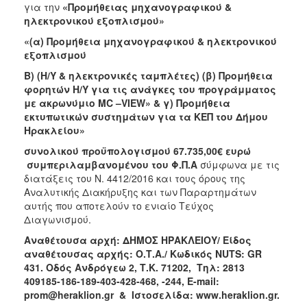
2018
για την
«Προμήθειας μηχανογραφικού &
ηλεκτρονικού εξοπλισμού»
2017
«(α) Προμήθεια μηχανογραφικού & ηλεκτρονικού
2016
εξοπλισμού
2015
Β) (Η/Υ & ηλεκτρονικές ταμπλέτες) (β) Προμήθεια
2013
φορητών Η/Υ για τις ανάγκες του προγράμματος
με ακρωνύμιο MC –VIEW» & γ) Προμήθεια
εκτυπωτικών συστημάτων για τα ΚΕΠ του Δήμου
Ηρακλείου»
συνολικού προϋπολογισμού 67.735,00€ ευρώ
ΔΗΜΟΤΗΣ
συμπεριλαμβανομένου του Φ.Π.Α
σύμφωνα με τις
διατάξεις του Ν. 4412/2016 και τους όρους της
ΕΠΙΣΚΕΠΤΗΣ
Αναλυτικής Διακήρυξης και των Παραρτημάτων
αυτής που αποτελούν το ενιαίο Τεύχος
ΗΡΑΚΛΕΙΟ
Διαγωνισμού.
ΓΙΑ...
Αναθέτουσα αρχή: ΔΗΜΟΣ ΗΡΑΚΛΕΙΟΥ/ Είδος
αναθέτουσας αρχής: Ο.Τ.Α./ Κωδικός NUTS: GR
431. Οδός Ανδρόγεω 2, Τ.Κ. 71202, Τηλ: 2813
409185-186-189-403-428-468, -244, E-mail:
prom@heraklion.gr & Ιστοσελίδα: www.heraklion.gr.