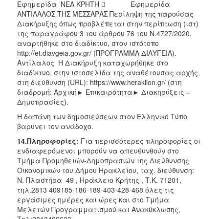
Εφημερίδα ΝΕΑ ΚΡΗΤΗ  Εφημερίδα
ΑΝΤΙΛΑΛΟΣ ΤΗΣ ΜΕΣΣΑΡΑΣ Περίληψη της παρούσας
Διακήρυξης όπως προβλέπεται στην περίπτωση (ιστ)
της παραγράφου 3 του άρθρου 76 του Ν.4727/2020,
αναρτήθηκε στο διαδίκτυο, στον ιστότοπο
http://et.diavgeia.gov.gr/ (ΠΡΟΓΡΑΜΜΑ ΔΙΑΥΓΕΙΑ).
Αντίλαλος Η Διακήρυξη καταχωρήθηκε στο
διαδίκτυο, στην ιστοσελίδα της αναθέτουσας αρχής,
στη διεύθυνση (URL): https://www.heraklion.gr/ (στη
διαδρομή: Αρχική► Επικαιρότητα► Διακηρύξεις –
Δημοπρασίες).
Η δαπάνη των δημοσιεύσεων στον Ελληνικό Τύπο
βαρύνει τον ανάδοχο.
14.Πληροφορίες
:
Για περισσότερες πληροφορίες οι
ενδιαφερόμενοι μπορούν να απευθυνθούν στο
Τμήμα Προμηθειών-Δημοπρασιών της Διεύθυνσης
Οικονομικών του Δήμου Ηρακλείου, ταχ. διεύθυνση:
Ν. Πλαστήρα 49 , Ηράκλειο Κρήτης , Τ.Κ. 71201,
τηλ.2813 409185-186-189-403-428-468 όλες τις
εργάσιμες ημέρες και ώρες και στο Τμήμα
Μελετών Προγραμματισμού και Ανακύκλωσης,
Τηλ:2813409623