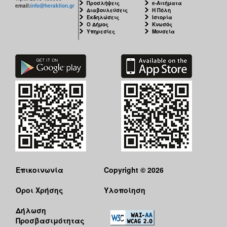
Προσλήψεις
e-Αιτήματα
email:
info@heraklion.gr
Διαβουλεύσεις
Η Πόλη
Εκδηλώσεις
Ιστορία
Ο Δήμος
Κνωσός
Υπηρεσίες
Μουσεία
Επικοινωνία
Copyright © 2026
Όροι Χρήσης
Υλοποίηση
Δήλωση
Προσβασιμότητας