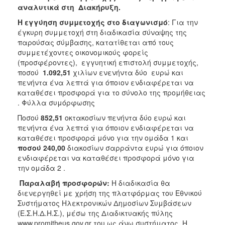
αναλυτικά στη Διακήρυξη.
Η εγγύηση συμμετοχής στο διαγωνισμό
: Για την
έγκυρη συμμετοχή στη διαδικασία σύναψης της
παρούσας σύμβασης, κατατίθεται από τους
συμμετέχοντες οικονομικούς φορείς
(προσφέροντες), εγγυητική επιστολή συμμετοχής,
ποσού
1.092,51
χιλίων ενενήντα δύο ευρώ και
πενήντα ένα λεπτά για όποιον ενδιαφέρεται να
καταθέσει προσφορά για το σύνολο της προμήθειας
. Φύλλα συμόρφωσης
Ποσού
852,51
οκτακοσίων πενήντα δύο ευρώ και
πενήντα ένα λεπτά για όποιον ενδιαφέρεται να
καταθέσει προσφορά μόνο για την ομάδα 1 και
ποσού 240,00
διακοσίων σαρράντα ευρώ για όποιον
ενδιαφέρεται να καταθέσει προσφορά μόνο για
την ομάδα 2 .
Παραλαβή προσφορών:
Η διαδικασία θα
διενεργηθεί με χρήση της πλατφόρμας του Εθνικού
Συστήματος Ηλεκτρονικών Δημοσίων Συμβάσεων
(Ε.Σ.Η.Δ.Η.Σ.), μέσω της Διαδικτυακής πύλης
www.promitheus.gov.gr του ως άνω συστήματος. Η