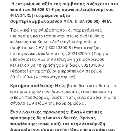
Η εκτιμώμενη αξία της σύμβασης ανέρχεται στο
ποσό των 54.625,81 € μη συμπεριλαμβανομένου
ΦΠΑ 24. % (εκτιμώμενη αξία
συμπεριλαμβανομένου ΦΠΑ: € 67.736,00) ΦΠΑ
.
Τα υλικά της σύμβασης και οι παρεχόμενες
υπηρεσίες κατατάσσονται στους ακόλουθους
κωδικούς του Κοινού Λεξιλογίου δημοσίων
συμβάσεων CPV: ) 30213300-8 (Επιτραπέζιοι
ηλεκτρονικοί υπολογιστές), 30213200-7 (Φορητοί
υπολογιστές για την εισαγωγή χειρόγραφου
κειμένου με τη χρήση γραφίδας), 30213100-6
(Φορητοί επιτραπέζιοι μικροϋπολογιστές), &
30121100-4 (Φωτοαντιγραφικά)
Κριτήριο ανάθεσης:
Η σύμβαση θα ανατεθεί με το
κριτήριο της πλέον συμφέρουσας από οικονομική
άποψη προσφοράς, βάσει τιμής ανά ομάδα για το
σύνολο των ειδών της κάθε ομάδας .
Εναλλακτικές προσφορές: Εναλλακτικές
προσφορές δε γίνονται δεκτές. Χρόνος
παράδοσης: όπως ορίζεται στην διακήρυξη.
Δικαιούμενοι συμμετοχής: Όπως περιγράφεται