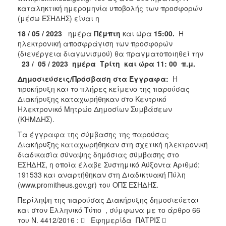
καταληκτική ημερομηνία υποβολής των προσφορών
(μέσω ΕΣΗΔΗΣ) είναι η
18 /
05 / 2023
ημέρα
Πέμπτη
και ώρα
15:00.
Η
ηλεκτρονική αποσφράγιση των προσφορών
(διενέργεια διαγωνισμού) θα πραγματοποιηθεί την
23 / 05 / 2023 ημέρα Τρίτη και ώρα 11: 00 π.μ.
Δημοσιεύσεις/Πρόσβαση στα Έγγραφα:
Η
προκήρυξη και το πλήρες κείμενο της παρούσας
Διακήρυξης καταχωρήθηκαν στο Κεντρικό
Ηλεκτρονικό Μητρώο Δημοσίων Συμβάσεων
(ΚΗΜΔΗΣ).
Τα έγγραφα της σύμβασης της παρούσας
Διακήρυξης καταχωρήθηκαν στη σχετική ηλεκτρονική
διαδικασία σύναψης δημόσιας σύμβασης στο
ΕΣΗΔΗΣ, η οποία έλαβε Συστημικό Αύξοντα Αριθμό:
191533 και αναρτήθηκαν στη Διαδικτυακή Πύλη
(www.promitheus.gov.gr) του ΟΠΣ ΕΣΗΔΗΣ.
Περίληψη της παρούσας Διακήρυξης δημοσιεύεται
και στον Ελληνικό Τύπο , σύμφωνα με το άρθρο 66
του Ν. 4412/2016 :  Εφημερίδα ΠΑΤΡΙΣ 