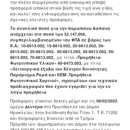
2018
την πλέον συμφέρουσα από οικονομική άποψη
προσφορά αποκλειστικά βάση της τιμή ανά είδος
2017
και καλεί τους ενδιαφερόμενους να καταθέσουν τις
2016
σχετικές κλειστές προσφορές
2015
Το συνολικό ποσό για την παραπάνω δαπάνη
ανέρχεται στο ποσό των 32.147,00€,
2013
συμπεριλαμβανομένου του ΦΠΑ σε βάρος των
Κ.Α.: 10-6613.002, 15-6613.002, 20-6613.002, 30-
6613.002, 35-6613.002, 40-6613.002, 45-6613.002, 50-
6613.002, 70-6613.002,
με τίτλο «
Προμήθεια
Φωτοτυπικού Υλικού» 60-6473.003,
με τίτλο
ΔΗΜΟΤΗΣ
«Λειτουργικά
έξοδα του Κέντρου Κοινότητας
Παράρτημα Ρομά και ΚΕΜ- Προμήθεια
ΕΠΙΣΚΕΠΤΗΣ
Φωτοτυπικού Χαρτιού», τηρουμένων των τεχνικών
προδιαγραφών που έχουν εγκριθεί για την εν
ΗΡΑΚΛΕΙΟ
λόγω προμήθεια
ΓΙΑ...
Προσφορές γίνονται δεκτές µέχρι και τις
06/02/2023
ημέρα
Δευτέρα
στο Πρωτόκολλο
του Δήμου
Ηρακλείου, στην διεύθυνση Αγίου Τίτου 1, Τ.Κ. 71202
και πληροφορίες δίνονται από το Τμήμα
Προμηθειών- Δημοπρασιών του Δήμου στα τηλέφωνα
2813 409185-428 όλες τις εργάσιμες ημέρες και