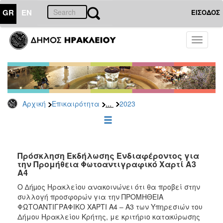
GR
EN
ΕΙΣΟΔΟΣ
ΕΠΙΚΑΙΡΟΤΗΤΑ
Toggle
navigati
Διακηρύξεις
-
Δημοπρασίες
Αρχείο
...
Αρχική
Επικαιρότητα
2023
2026
2025
2024
2023
Πρόσκληση Εκδήλωσης Ενδιαφέροντος για
την Προμήθεια Φωτοαντιγραφικό Χαρτί Α3
2022
Α4
2021
Ο ∆ήµος Ηρακλείου ανακοινώνει ότι θα προβεί στην
2020
συλλογή προσφορών για την ΠΡΟΜΗΘΕΙΑ
ΦΩΤΟΑΝΤΙΓΡΑΦΙΚΟ ΧΑΡΤΙ Α4 – Α3 των Υπηρεσιών του
2019
Δήμου Ηρακλείου Κρήτης, με κριτήριο κατακύρωσης