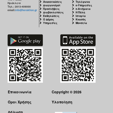
Ανακοινώσεις
Τηλέφωνα
Ηράκλειο
Διαγωνισμοί
e-Υπηρεσίες
Τηλ.: 2813-409000
Προσλήψεις
e-Αιτήματα
email:
info@heraklion.gr
Διαβουλεύσεις
Η Πόλη
Εκδηλώσεις
Ιστορία
Ο Δήμος
Κνωσός
Υπηρεσίες
Μουσεία
Επικοινωνία
Copyright © 2026
Όροι Χρήσης
Υλοποίηση
Δήλωση