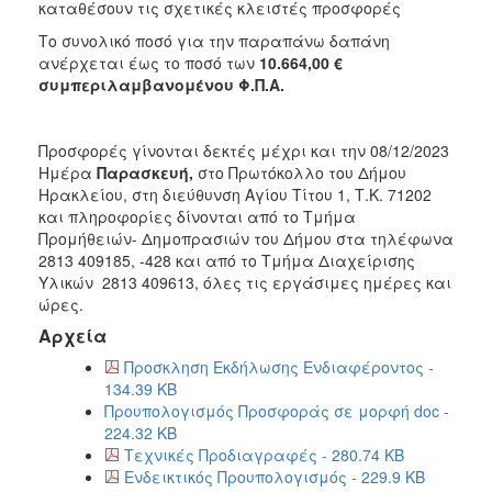
2018
καταθέσουν τις σχετικές κλειστές προσφορές
2017
Το συνολικό ποσό για την παραπάνω δαπάνη
ανέρχεται έως το ποσό των
10.664,00 €
2016
συμπεριλαμβανομένου Φ.Π.Α.
2015
2013
Προσφορές γίνονται δεκτές μέχρι και την 08/12/2023
Ημέρα
Παρασκευή,
στο Πρωτόκολλο του Δήμου
Ηρακλείου, στη διεύθυνση Αγίου Τίτου 1, Τ.Κ. 71202
και πληροφορίες δίνονται από το Τμήμα
Προμήθειών- Δημοπρασιών του Δήμου στα τηλέφωνα
ΔΗΜΟΤΗΣ
2813 409185, -428 και από το Τμήμα Διαχείρισης
Υλικών 2813 409613, όλες τις εργάσιμες ημέρες και
ΕΠΙΣΚΕΠΤΗΣ
ώρες.
Αρχεία
ΗΡΑΚΛΕΙΟ
ΓΙΑ...
Προσκληση Εκδήλωσης Ενδιαφέροντος -
134.39 KB
Προυπολογισμός Προσφοράς σε μορφή doc -
224.32 KB
Τεχνικές Προδιαγραφές - 280.74 KB
Ενδεικτικός Προυπολογισμός - 229.9 KB