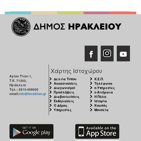
Χάρτης Ιστοχώρου
Αγίου Τίτου 1,
Δελτία Τύπου
Κ.Ε.Π.
Τ.Κ. 71202,
Ανακοινώσεις
Τηλέφωνα
Ηράκλειο
Διαγωνισμοί
e-Υπηρεσίες
Τηλ.: 2813-409000
Προσλήψεις
e-Αιτήματα
email:
info@heraklion.gr
Διαβουλεύσεις
Η Πόλη
Εκδηλώσεις
Ιστορία
Ο Δήμος
Κνωσός
Υπηρεσίες
Μουσεία