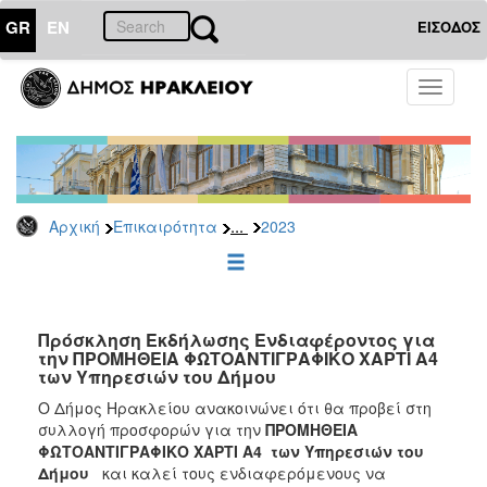
GR
EN
ΕΙΣΟΔΟΣ
ΕΠΙΚΑΙΡΟΤΗΤΑ
Toggle
navigati
Διακηρύξεις
-
Δημοπρασίες
Αρχείο
...
Αρχική
Επικαιρότητα
2023
2026
2025
2024
2023
Πρόσκληση Εκδήλωσης Ενδιαφέροντος για
την ΠΡΟΜΗΘΕΙΑ ΦΩΤΟΑΝΤΙΓΡΑΦΙΚΟ ΧΑΡΤΙ Α4
2022
των Υπηρεσιών του Δήμου
2021
Ο Δήμος Ηρακλείου ανακοινώνει ότι θα προβεί στη
2020
συλλογή προσφορών για την
ΠΡΟΜΗΘΕΙΑ
ΦΩΤΟΑΝΤΙΓΡΑΦΙΚΟ ΧΑΡΤΙ Α4 των Υπηρεσιών του
2019
Δήμου
και καλεί τους ενδιαφερόμενους
να