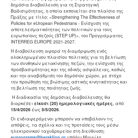
δημόσια διαβούλευση για τη Στρατηγική
Βαδισιμότητας, η οποία εκπονείται στο πλαίσιο της
Πράξης με τίτλο: «Strengthening The Effectiveness of
Policies for eUropean Pedestrians - Ενίσχυση της
αποτελεσματικότητας των πολιτικών για τους
ευρωπαίους πεζούς (STEP UP)», του Προγράμματος
INTERREG EUROPE 2021-2027.
Η διαβούλευση αφορά τη διαμόρφωση ενός
ολοκληρωμένου πλαισίου πολιτικής για τη βελτίωση
των συνθηκών μετακίνησης πεζών, την ενίσχυση της
προσβασιμότητας και της οδικής ασφάλειας, καθώς
και την αναβάθμιση του δημόσιου χώρου, με στόχο
την προώθηση της βιώσιμης αστικής κινητικότητας και
τη βελτίωση της ποιότητας ζωής.
Η διαδικασία της δημόσιας διαβούλευσης θα
διαρκέσει
είκοσι (20) ημερολογιακές ημέρες
, από
15/4/2026
έως
5/5/2026
.
Οι ενδιαφερόμενοι μπορούν να υποβάλουν τις
απόψεις, τα σχόλια και τις προτάσεις τους μέσω
ηλεκτρονικού ταχυδρομείου στη διεύθυνση:
euprograms
@
heraklion
.
gr
υπόψιν Μανώλη