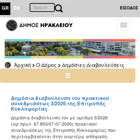
GR
EN
ΕΙΣΟΔΟΣ
Ο
Toggle
ΔΗΜΟΣ
navigati
Δημόσιες
Διαβουλεύσεις
Αρχείο
Αρχική
Ο Δήμος
Δημόσιες Διαβουλεύσεις
Ο
ΤΟΠΟΣ
ΜΑΣ
Δημόσια διαβούλευση του πρακτικού
συνεδριάσεως 3/2026 της Επιτροπής
Κυκλοφορίας
ΠΟΛΙΤΙΣΜΟΣ
Δημόσια διαβούλευση του με αριθμό 3/2026
(αρ.πρωτ. 67.853/07-07-2026) πρακτικού
ΑΝΘΕΚΤΙΚΗ
ΠΟΛΗ
συνεδριάσεως της Επιτροπής Κυκλοφορίας που
περιλαμβάνονται στην ανωτέρω απόφαση.