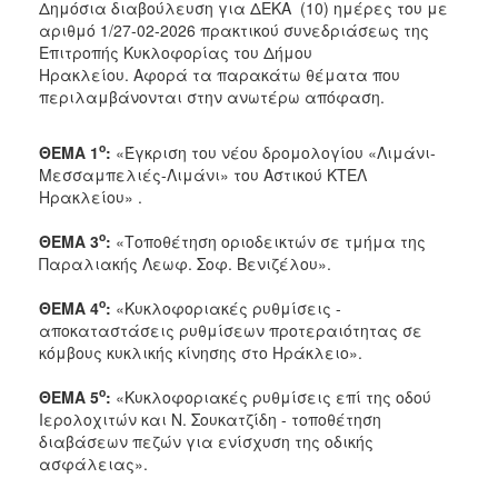
Δημόσια διαβούλευση για ΔEΚΑ (10) ημέρες
του με
αριθμό 1/27-02-2026 πρακτικού συνεδριάσεως της
Επιτροπής Κυκλοφορίας του Δήμου
Ηρακλείου.
Αφορά
τα παρακάτω θέματα
που
περιλαμβάνονται στην ανωτέρω απόφαση.
ο
ΘΕΜΑ 1
:
«Έγκριση του νέου δρομολογίου «Λιμάνι-
Μεσσαμπελιές-Λιμάνι» του Αστικού ΚΤΕΛ
Ηρακλείου» .
ο
ΘΕΜΑ 3
:
«Τοποθέτηση οριοδεικτών σε τμήμα της
Παραλιακής Λεωφ. Σοφ. Βενιζέλου».
ο
ΘΕΜΑ 4
:
«Κυκλοφοριακές ρυθμίσεις -
αποκαταστάσεις ρυθμίσεων προτεραιότητας σε
κόμβους κυκλικής κίνησης στο Ηράκλειο».
ο
ΘΕΜΑ 5
:
«Κυκλοφοριακές ρυθμίσεις επί της οδού
Ιερολοχιτών και Ν. Σουκατζίδη - τοποθέτηση
διαβάσεων πεζών για ενίσχυση της οδικής
ασφάλειας».