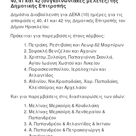
40, 41 και 42 (συγκοινωνιακές μελέτες) της
Δημοτικής Επιτροπής
Δημόσια Διαβούλευση για ΔΕΚΑ (10) ημέρες για τις
αποφάσεις 40, 41 και 42 της Δημοτικής Επιτροπής του
Δήμου Ηρακλείου.
Πρόκειται για παρεμβάσεις στους κόμβους:
Πετράκη, Ρεστιβάκη και Λεωφ.62 Μαρτύρων
Σοφοκλή Βενιζέλου και Αχαιών
Χριστομ.Ξυλούρη, Παπαγιάννη Σκουλά,
Αγίου Ιωάννη Χωστού και Λυκείου
Παρασκευοπούλου, Ιερολοχιτών και
Ατλαντίδος
Aϊδινίου, Νικ.Κρασαδάκη, Χαρ. Παπαδάκη,
Κλεισούρας και Αρχελάου
Και για παρεμβάσεις στις διασταυρώσεις των οδών:
Μελίνας Μερκούρη & Κονδυλάκη
Μελίνας Μερκούρη & Λευθεραίου &
Παπανδρέου
Α. Παπανδρέου & Ατλαντίδος & Ικτίνου
Α. Παπανδρέου & Πετρακογιώργη &
Αντιόχειας