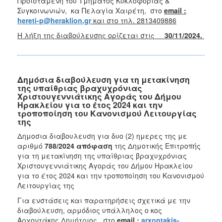
Προϊσταμένη του Τμήματος Κυκλοφορίας &
Συγκοινωνιών, κα Πελαγία Χαιρέτη, στο
email :
hereti-p@heraklion.gr
και στο τηλ. 2813409886
Η λήξη της διαβούλευσης ορίζεται στις
30/11/2024.
Δημόσια διαβούλευση για τη μετακίνηση
της υπαίθριας βραχυχρόνιας
Χριστουγεννιάτικης Αγοράς του Δήμου
Ηρακλείου για το έτος 2024 και την
τροποποίηση του Κανονισμού Λειτουργίας
της
Δημοσια διαβουλευση για δυο (2) ημερες της με
αριθμό
788/2024 απόφαση
της Δημοτικής Επιτροπής
για τη μετακίνηση της υπαίθριας βραχυχρόνιας
Χριστουγεννιάτικης Αγοράς του Δήμου Ηρακλείου
για το έτος 2024 και την τροποποίηση του Κανονισμού
Λειτουργίας της
Για ενστάσεις και παρατηρήσεις σχετικά με την
διαβούλευση, αρμόδιος υπάλληλος ο κος
Αρχοντάκης Δημήτριος, στο
email :
arxontakis-