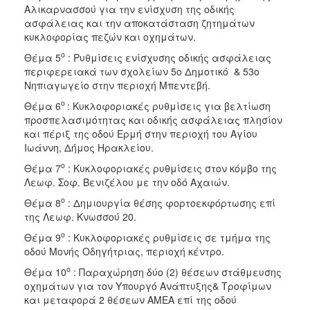
Αλικαρνασσού για την ενίσχυση της οδικής
ασφάλειας και την αποκατάσταση ζητημάτων
κυκλοφορίας πεζών και οχημάτων.
ο
Θέμα 5
: Ρυθμίσεις ενίσχυσης οδικής ασφάλειας
περιφερειακά των σχολείων 5ο Δημοτικό & 53o
Νηπιαγωγείο στην περιοχή Μπεντεβή.
ο
Θέμα 6
: Κυκλοφοριακές ρυθμίσεις για βελτίωση
προσπελασιμότητας και οδικής ασφάλειας πλησίον
και πέριξ της οδού Ερμή στην περιοχή του Αγίου
Ιωάννη, Δήμος Ηρακλείου.
ο
Θέμα 7
: Κυκλοφοριακές ρυθμίσεις στον κόμβο της
Λεωφ. Σοφ. Βενιζέλου με την οδό Αχαιών.
ο
Θέμα 8
: Δημιουργία θέσης φορτοεκφόρτωσης επί
της Λεωφ. Κνωσσού 20.
ο
Θέμα 9
: Κυκλοφοριακές ρυθμίσεις σε τμήμα της
οδού Μονής Οδηγήτριας, περιοχή κέντρο.
ο
Θέμα 10
: Παραχώρηση δύο (2) θέσεων στάθμευσης
οχημάτων για τον Υπουργό Ανάπτυξης& Τροφίμων
και μεταφορά 2 θέσεων ΑΜΕΑ επί της οδού