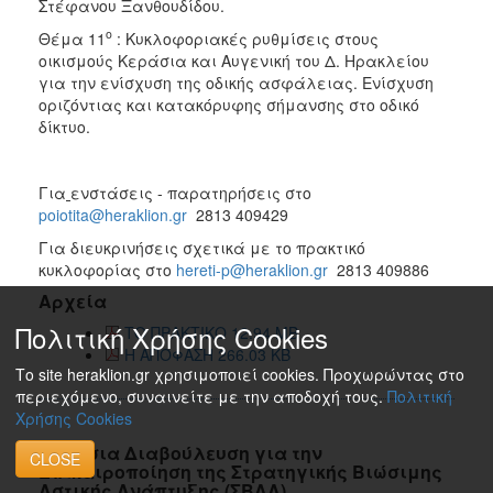
Στέφανου Ξανθουδίδου.
ο
Θέμα 11
: Κυκλοφοριακές ρυθμίσεις στους
οικισμούς Κεράσια και Αυγενική του Δ. Ηρακλείου
για την ενίσχυση της οδικής ασφάλειας. Ενίσχυση
οριζόντιας και κατακόρυφης σήμανσης στο οδικό
δίκτυο.
Για
ενστάσεις - παρατηρήσεις στο
poiotita@heraklion.gr
2813 409429
Για διευκρινήσεις σχετικά με το πρακτικό
κυκλοφορίας στο
hereti-p@heraklion.gr
2813 409886
Αρχεία
Πολιτική Χρήσης Cookies
ΤΟ ΠΡΑΚΤΙΚΟ 12.94 MB
Η ΑΠΟΦΑΣΗ 266.03 KB
Το site heraklion.gr χρησιμοποιεί cookies. Προχωρώντας στο
περιεχόμενο, συναινείτε με την αποδοχή τους.
Πολιτική
Χρήσης Cookies
Δημόσια Διαβούλευση για την
CLOSE
Επικαιροποίηση της Στρατηγικής Βιώσιμης
Αστικής Ανάπτυξης (ΣΒΑΑ)