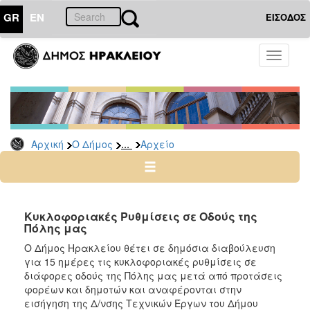
GR
EN
ΕΙΣΟΔΟΣ
Ο
Toggle
ΔΗΜΟΣ
navigati
Δημόσιες
Διαβουλεύσεις
Αρχείο
...
Αρχική
Ο Δήμος
Αρχείο
Ο
ΤΟΠΟΣ
ΜΑΣ
Κυκλοφοριακές Ρυθμίσεις σε Οδούς της
Πόλης μας
ΠΟΛΙΤΙΣΜΟΣ
Ο Δήμος Ηρακλείου θέτει σε δημόσια διαβούλευση
για 15 ημέρες τις κυκλοφοριακές ρυθμίσεις σε
διάφορες οδούς της Πόλης μας μετά από προτάσεις
ΑΝΘΕΚΤΙΚΗ
ΠΟΛΗ
φορέων και δημοτών και αναφέρονται στην
εισήγηση της Δ/νσης Τεχνικών Έργων του Δήμου