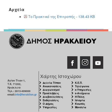
Αρχεία
Το Πρακτικό της Επιτροπής - 138.43 KB
Χάρτης Ιστοχώρου
Αγίου Τίτου 1,
Δελτία Τύπου
Κ.Ε.Π.
Τ.Κ. 71202,
Ανακοινώσεις
Τηλέφωνα
Ηράκλειο
Διαγωνισμοί
e-Υπηρεσίες
Τηλ.: 2813-409000
Προσλήψεις
e-Αιτήματα
email:
info@heraklion.gr
Διαβουλεύσεις
Η Πόλη
Εκδηλώσεις
Ιστορία
Ο Δήμος
Κνωσός
Υπηρεσίες
Μουσεία