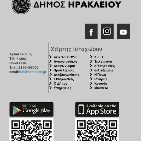
Χάρτης Ιστοχώρου
Αγίου Τίτου 1,
Δελτία Τύπου
Κ.Ε.Π.
Τ.Κ. 71202,
Ανακοινώσεις
Τηλέφωνα
Ηράκλειο
Διαγωνισμοί
e-Υπηρεσίες
Τηλ.: 2813-409000
Προσλήψεις
e-Αιτήματα
email:
info@heraklion.gr
Διαβουλεύσεις
Η Πόλη
Εκδηλώσεις
Ιστορία
Ο Δήμος
Κνωσός
Υπηρεσίες
Μουσεία