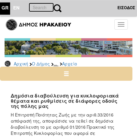
GR
EN
ΕΙΣΟΔΟΣ
Ο
Toggle
ΔΗΜΟΣ
navigati
Δημόσιες
Διαβουλεύσεις
Αρχείο
...
Αρχική
Ο Δήμος
Αρχείο
Ο
ΤΟΠΟΣ
ΜΑΣ
Δημόσια διαβούλευση για κυκλοφοριακά
θέματα και ρυθμίσεις σε διάφορες οδούς
της πόλης μας
ΠΟΛΙΤΙΣΜΟΣ
Η Επιτροπή Ποιότητας Ζωής με την αριθ.33/2016
απόφασή της, αποφάσισε να τεθεί σε δημόσια
ΑΝΘΕΚΤΙΚΗ
ΠΟΛΗ
διαβούλευση το με αριθμό 01/2016 Πρακτικό της
Επιτροπής Κυκλοφορίας που αφορά σε