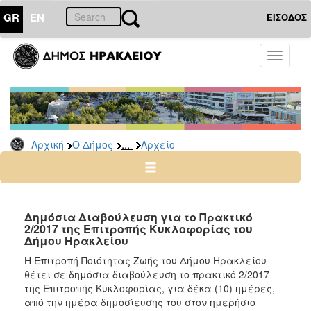
GR
EN
ΕΙΣΟΔΟΣ
Ο
Toggle
ΔΗΜΟΣ
navigati
Δημόσιες
Διαβουλεύσεις
Αρχείο
...
Αρχική
Ο Δήμος
Αρχείο
Ο
ΤΟΠΟΣ
ΜΑΣ
Δημόσια Διαβούλευση για το Πρακτικό
2/2017 της Επιτροπής Κυκλοφορίας του
Δήμου Ηρακλείου
ΠΟΛΙΤΙΣΜΟΣ
Η Επιτροπή Ποιότητας Ζωής του Δήμου Ηρακλείου
θέτει σε δημόσια διαβούλευση το πρακτικό 2/2017
ΑΝΘΕΚΤΙΚΗ
ΠΟΛΗ
της Επιτροπής Κυκλοφορίας, για δέκα (10) ημέρες,
από την ημέρα δημοσίευσης του στον ημερήσιο