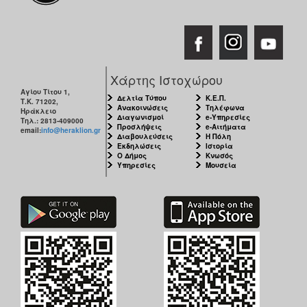
Χάρτης Ιστοχώρου
Αγίου Τίτου 1,
Δελτία Τύπου
Κ.Ε.Π.
Τ.Κ. 71202,
Ανακοινώσεις
Τηλέφωνα
Ηράκλειο
Διαγωνισμοί
e-Υπηρεσίες
Τηλ.: 2813-409000
Προσλήψεις
e-Αιτήματα
email:
info@heraklion.gr
Διαβουλεύσεις
Η Πόλη
Εκδηλώσεις
Ιστορία
Ο Δήμος
Κνωσός
Υπηρεσίες
Μουσεία