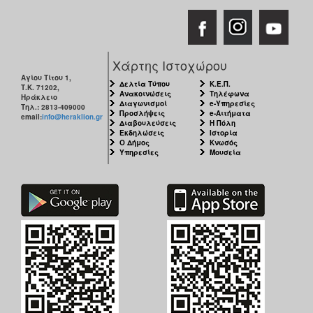
Χάρτης Ιστοχώρου
Αγίου Τίτου 1,
Δελτία Τύπου
Κ.Ε.Π.
Τ.Κ. 71202,
Ανακοινώσεις
Τηλέφωνα
Ηράκλειο
Διαγωνισμοί
e-Υπηρεσίες
Τηλ.: 2813-409000
Προσλήψεις
e-Αιτήματα
email:
info@heraklion.gr
Διαβουλεύσεις
Η Πόλη
Εκδηλώσεις
Ιστορία
Ο Δήμος
Κνωσός
Υπηρεσίες
Μουσεία