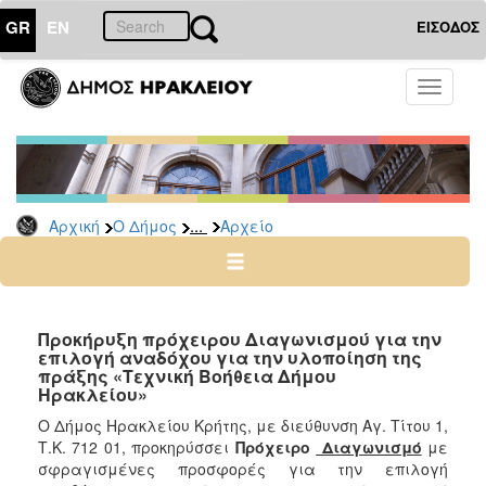
GR
EN
ΕΙΣΟΔΟΣ
Ο
Toggle
ΔΗΜΟΣ
navigati
Δημόσιες
Διαβουλεύσεις
Αρχείο
...
Αρχική
Ο Δήμος
Αρχείο
Ο
ΤΟΠΟΣ
ΜΑΣ
Προκήρυξη πρόχειρου Διαγωνισμού για την
επιλογή αναδόχου για την υλοποίηση της
πράξης «Τεχνική Βοήθεια Δήμου
ΠΟΛΙΤΙΣΜΟΣ
Ηρακλείου»
Ο Δήμος Ηρακλείου Κρήτης, με διεύθυνση Αγ. Τίτου 1,
ΑΝΘΕΚΤΙΚΗ
Τ.Κ. 712 01, προκηρύσσει
Πρόχειρο
Διαγωνισμό
με
ΠΟΛΗ
σφραγισμένες προσφορές για την επιλογή