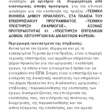
αναδόχου,
με κριτήριο τη συμφερότερη από
οικονομικής άποψη προσφορά
, για την επιλογή
αναδόχου για την υλοποίηση της πράξης
«ΤΕΧΝΙΚΗ
ΒΟΗΘΕΙΑ ΔΗΜΟΥ ΗΡΑΚΛΕΙΟΥ»,
ΣΤΑ ΠΛΑΙΣΙΑ ΤΟΥ
ΕΠΙΧΕΙΡΗΣΙΑΚΟΥ ΠΡΟΓΡΑΜΜΑΤΟΣ «ΤΕΧΝΙΚΗ
ΥΠΟΣΤΗΡΙΞΗ ΕΦΑΡΜΟΓΗΣ», ΑΞΟΝΑΣ
ΠΡΟΤΕΡΑΙΟΤΗΤΑΣ 01 «ΥΠΟΣΤΗΡΙΞΗ ΕΠΙΤΕΛΙΚΩΝ
ΔΟΜΩΝ, ΛΕΙΤΟΥΡΓΙΩΝ ΚΑΙ ΔΙΚΑΙΟΥΧΩΝ ΦΟΡΕΩΝ»
Περιγραφή /αντικείμενο της σύμβασης:
Αντικείμενο του έργου, σύμφωνα και με το
εγκεκριμένο Τεχνικό Δελτίο Πράξης, είναι η παροχή
τεχνικής υποστήριξης των αρμόδιων υπηρεσιών του
Δήμου Ηρακλείου για την ωρίμανση / υλοποίηση
έργων, τα οποία είναι ενταγμένα ή πρόκειται να
ενταχθούν στο ΕΣΠΑ. Στόχος είναι η υποστήριξη και η
ενίσχυση της διοικητικής ικανότητας των υπηρεσιών
του Δήμου Ηρακλείου στις διαδικασίες ωρίμανσης /
επίβλεψης / παρακολούθησης της υλοποίησης των
έργων, διασφαλίζοντας την επιτάχυνση της
υλοποίησης τους, την ενίσχυση της ποιότητας της
διαχείρισης, της παρακολούθησης και του
αποτελέσματος της υλοποίησης, και την άμεση