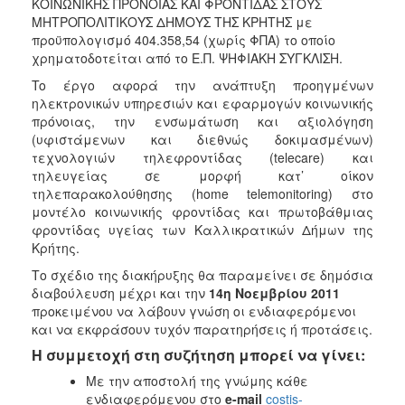
ΚΟΙΝΩΝΙΚΗΣ ΠΡΟΝΟΙΑΣ ΚΑΙ ΦΡΟΝΤΙΔΑΣ ΣΤΟΥΣ
ΜΗΤΡΟΠΟΛΙΤΙΚΟΥΣ ΔΗΜΟΥΣ ΤΗΣ ΚΡΗΤΗΣ με
προϋπολογισμό 404.358,54 (χωρίς ΦΠΑ) το οποίο
χρηματοδοτείται από το Ε.Π. ΨΗΦΙΑΚΗ ΣΥΓΚΛΙΣΗ.
To έργο αφορά την ανάπτυξη προηγμένων
ηλεκτρονικών υπηρεσιών και εφαρμογών κοινωνικής
πρόνοιας, την ενσωμάτωση και αξιολόγηση
(υφιστάμενων και διεθνώς δοκιμασμένων)
τεχνολογιών τηλεφροντίδας (telecare) και
τηλευγείας σε μορφή κατ’ οίκον
τηλεπαρακολούθησης (home telemonitoring) στο
μοντέλο κοινωνικής φροντίδας και πρωτοβάθμιας
φροντίδας υγείας των Καλλικρατικών Δήμων της
Κρήτης.
Το σχέδιο της διακήρυξης θα παραμείνει σε δημόσια
διαβούλευση μέχρι και την
14η Νοεμβρίου 2011
προκειμένου να λάβουν γνώση οι ενδιαφερόμενοι
και να εκφράσουν τυχόν παρατηρήσεις ή προτάσεις.
Η συμμετοχή στη συζήτηση μπορεί να γίνει:
Με την αποστολή της γνώμης κάθε
ενδιαφερόμενου στο
e-mail
costis-