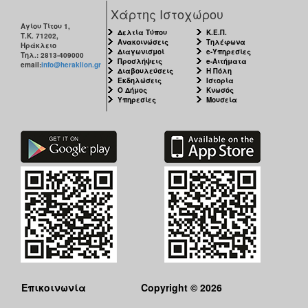
Χάρτης Ιστοχώρου
Αγίου Τίτου 1,
Δελτία Τύπου
Κ.Ε.Π.
Τ.Κ. 71202,
Ανακοινώσεις
Τηλέφωνα
Ηράκλειο
Διαγωνισμοί
e-Υπηρεσίες
Τηλ.: 2813-409000
Προσλήψεις
e-Αιτήματα
email:
info@heraklion.gr
Διαβουλεύσεις
Η Πόλη
Εκδηλώσεις
Ιστορία
Ο Δήμος
Κνωσός
Υπηρεσίες
Μουσεία
Επικοινωνία
Copyright © 2026