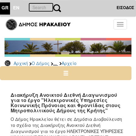
GR
EN
ΕΙΣΟΔΟΣ
Ο
Toggle
ΔΗΜΟΣ
navigati
Δημόσιες
Διαβουλεύσεις
Αρχείο
...
Αρχική
Ο Δήμος
Αρχείο
Ο
ΤΟΠΟΣ
ΜΑΣ
Διακήρυξη Ανοικτού Διεθνή Διαγωνισμού
για το έργο "Ηλεκτρονικές Υπηρεσίες
Κοινωνικής Πρόνοιας και Φροντίδας στους
ΠΟΛΙΤΙΣΜΟΣ
Μητροπολιτικούς Δήμους της Κρήτης"
Ο Δήμος Ηρακλείου θέτει σε Δημόσια Διαβούλευση
ΑΝΘΕΚΤΙΚΗ
το σχέδιο της Διακήρυξης Ανοικτού Διεθνή
ΠΟΛΗ
Διαγωνισμού για το έργο ΗΛΕΚΤΡΟΝΙΚΕΣ ΥΠΗΡΕΣΙΕΣ