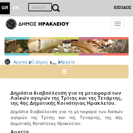
GR
EN
ΕΙΣΟΔΟΣ
Ο
Toggle
ΔΗΜΟΣ
navigati
Δημόσιες
Διαβουλεύσεις
Αρχείο
...
Αρχική
Ο Δήμος
Αρχείο
Ο
ΤΟΠΟΣ
ΜΑΣ
Δημόσια διαβούλευση για τη μεταφορά των
Λαϊκών αγορών της Τρίτης και της Τετάρτης,
της 4ης Δημοτικής Κοινότητας Ηρακλείου.
ΠΟΛΙΤΙΣΜΟΣ
Δημόσια διαβούλευση για τη μεταφορά των Λαϊκών
αγορών της Τρίτης και της Τετάρτης, της 4ης
ΑΝΘΕΚΤΙΚΗ
ΠΟΛΗ
Δημοτικής Κοινότητας Ηρακλείου.
Αρχεία