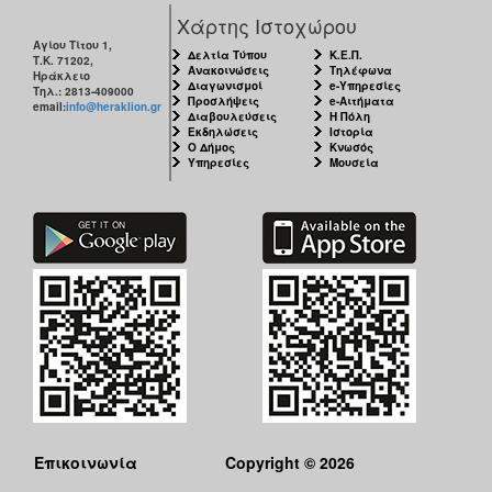
Χάρτης Ιστοχώρου
Αγίου Τίτου 1,
Δελτία Τύπου
Κ.Ε.Π.
Τ.Κ. 71202,
Ανακοινώσεις
Τηλέφωνα
Ηράκλειο
Διαγωνισμοί
e-Υπηρεσίες
Τηλ.: 2813-409000
Προσλήψεις
e-Αιτήματα
email:
info@heraklion.gr
Διαβουλεύσεις
Η Πόλη
Εκδηλώσεις
Ιστορία
Ο Δήμος
Κνωσός
Υπηρεσίες
Μουσεία
Επικοινωνία
Copyright © 2026