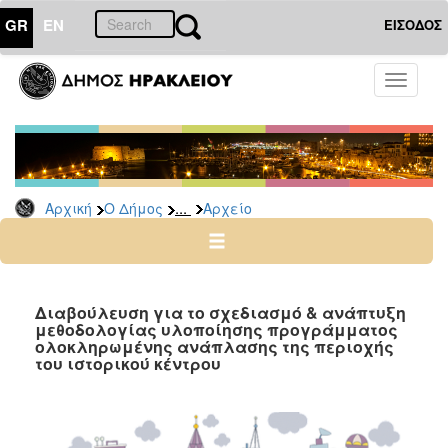
GR
EN
ΕΙΣΟΔΟΣ
Ο
Toggle
ΔΗΜΟΣ
navigati
Δημόσιες
Διαβουλεύσεις
Αρχείο
...
Αρχική
Ο Δήμος
Αρχείο
Ο
ΤΟΠΟΣ
ΜΑΣ
Διαβούλευση για το σχεδιασμό & ανάπτυξη
μεθοδολογίας υλοποίησης προγράμματος
ολοκληρωμένης ανάπλασης της περιοχής
ΠΟΛΙΤΙΣΜΟΣ
του ιστορικού κέντρου
ΑΝΘΕΚΤΙΚΗ
ΠΟΛΗ