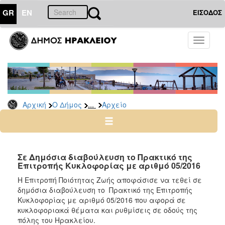
GR
EN
ΕΙΣΟΔΟΣ
Ο
Toggle
ΔΗΜΟΣ
navigati
Δημόσιες
Διαβουλεύσεις
Αρχείο
...
Αρχική
Ο Δήμος
Αρχείο
Ο
ΤΟΠΟΣ
ΜΑΣ
Σε Δημόσια διαβούλευση το Πρακτικό της
Επιτροπής Κυκλοφορίας με αριθμό 05/2016
ΠΟΛΙΤΙΣΜΟΣ
Η Επιτροπή Ποιότητας Ζωής αποφάσισε να τεθεί σε
δημόσια διαβούλευση το Πρακτικό της Επιτροπής
Κυκλοφορίας με αριθμό 05/2016 που αφορά σε
ΑΝΘΕΚΤΙΚΗ
ΠΟΛΗ
κυκλοφοριακά θέματα και ρυθμίσεις σε οδούς της
πόλης του Ηρακλείου.