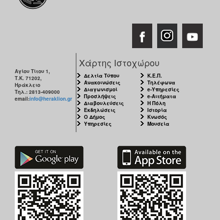
Χάρτης Ιστοχώρου
Αγίου Τίτου 1,
Δελτία Τύπου
Κ.Ε.Π.
Τ.Κ. 71202,
Ανακοινώσεις
Τηλέφωνα
Ηράκλειο
Διαγωνισμοί
e-Υπηρεσίες
Τηλ.: 2813-409000
Προσλήψεις
e-Αιτήματα
email:
info@heraklion.gr
Διαβουλεύσεις
Η Πόλη
Εκδηλώσεις
Ιστορία
Ο Δήμος
Κνωσός
Υπηρεσίες
Μουσεία