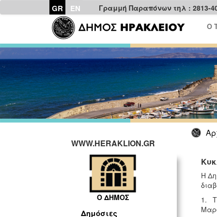
GR
EN
Γραμμή Παραπόνων τηλ : 2813-4
Ο 
Αρ
WWW.HERAKLION.GR
Κυκ
Η Δη
διαβ
Ο ΔΗΜΟΣ
1. Τ
Μαρ
Δημόσιες