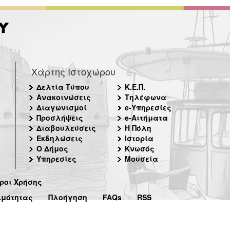
Χάρτης Ιστοχώρου
Δελτία Τύπου
Κ.Ε.Π.
Ανακοινώσεις
Τηλέφωνα
Διαγωνισμοί
e-Υπηρεσίες
Προσλήψεις
e-Αιτήματα
Διαβουλεύσεις
Η Πόλη
Εκδηλώσεις
Ιστορία
Ο Δήμος
Κνωσός
Υπηρεσίες
Μουσεία
ροι Χρήσης
ιμότητας
Πλοήγηση
FAQs
RSS