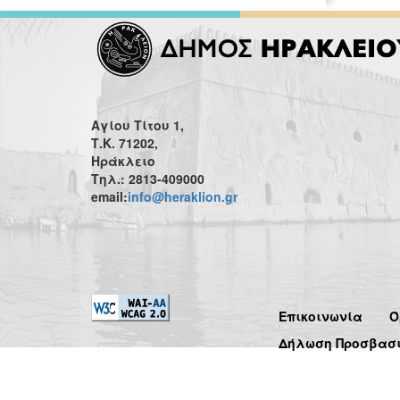
Αγίου Τίτου 1,
Τ.Κ. 71202,
Ηράκλειο
Τηλ.: 2813-409000
email:
info@heraklion.gr
Επικοινωνία
Ό
Δήλωση Προσβασ