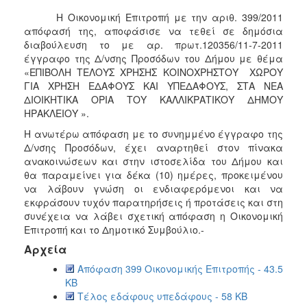
Η Οικονομική Επιτροπή με την αριθ. 399/2011
απόφασή της, αποφάσισε να τεθεί σε δημόσια
διαβούλευση το με αρ. πρωτ.120356/11-7-2011
έγγραφο της Δ/νσης Προσόδων του Δήμου με θέμα
«ΕΠΙΒΟΛΗ ΤΕΛΟΥΣ ΧΡΗΣΗΣ ΚΟΙΝΟΧΡΗΣΤΟΥ ΧΩΡΟΥ
ΓΙΑ ΧΡΗΣΗ ΕΔΑΦΟΥΣ ΚΑΙ ΥΠΕΔΑΦΟΥΣ, ΣΤΑ ΝΕΑ
ΔΙΟΙΚΗΤΙΚΑ ΟΡΙΑ ΤΟΥ ΚΑΛΛΙΚΡΑΤΙΚΟΥ ΔΗΜΟΥ
ΗΡΑΚΛΕΙΟΥ ».
H ανωτέρω απόφαση με το συνημμένο έγγραφο της
Δ/νσης Προσόδων, έχει αναρτηθεί στον πίνακα
ανακοινώσεων και στην ιστοσελίδα του Δήμου και
θα παραμείνει για δέκα (10) ημέρες, προκειμένου
να λάβουν γνώση οι ενδιαφερόμενοι και να
εκφράσουν τυχόν παρατηρήσεις ή προτάσεις και στη
συνέχεια να λάβει σχετική απόφαση η Οικονομική
Επιτροπή και το Δημοτικό Συμβούλιο.-
Αρχεία
Απόφαση 399 Οικονομικής Επιτροπής - 43.5
KB
Τέλος εδάφους υπεδάφους - 58 KB