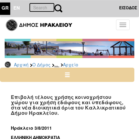
GR
EN
ΕΙΣΟΔΟΣ
Ο
Toggle
ΔΗΜΟΣ
navigati
Δημόσιες
Διαβουλεύσεις
Αρχείο
...
Αρχική
Ο Δήμος
Αρχείο
Ο
ΤΟΠΟΣ
ΜΑΣ
Επιβολή τέλους χρήσης κοινοχρήστου
χώρου για χρήση εδάφους και υπεδάφους,
στα νέα διοικητικά όρια του Καλλικρατικού
ΠΟΛΙΤΙΣΜΟΣ
Δήμου Ηρακλείου.
ΑΝΘΕΚΤΙΚΗ
Ηράκλειο 3/8/2011
ΠΟΛΗ
ΕΛΛΗΝΙΚΗ ΔΗΜΟΚΡΑΤΙΑ