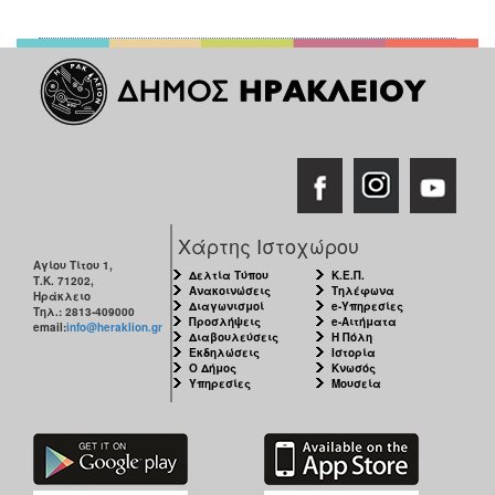
Χάρτης Ιστοχώρου
Αγίου Τίτου 1,
Δελτία Τύπου
Κ.Ε.Π.
Τ.Κ. 71202,
Ανακοινώσεις
Τηλέφωνα
Ηράκλειο
Διαγωνισμοί
e-Υπηρεσίες
Τηλ.: 2813-409000
Προσλήψεις
e-Αιτήματα
email:
info@heraklion.gr
Διαβουλεύσεις
Η Πόλη
Εκδηλώσεις
Ιστορία
Ο Δήμος
Κνωσός
Υπηρεσίες
Μουσεία