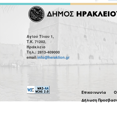
Αγίου Τίτου 1,
Τ.Κ. 71202,
Ηράκλειο
Τηλ.: 2813-409000
email:
info@heraklion.gr
Επικοινωνία
Ό
Δήλωση Προσβασ