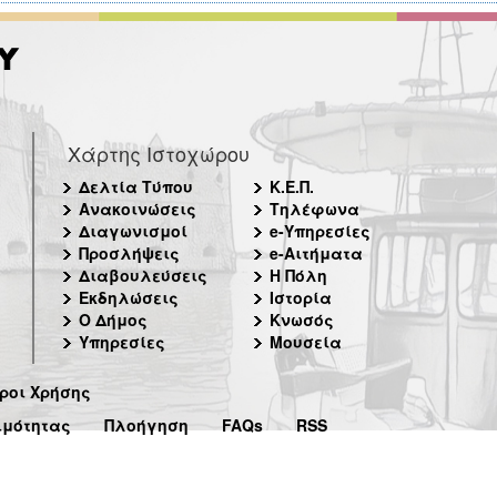
Χάρτης Ιστοχώρου
Δελτία Τύπου
Κ.Ε.Π.
Ανακοινώσεις
Τηλέφωνα
Διαγωνισμοί
e-Υπηρεσίες
Προσλήψεις
e-Αιτήματα
Διαβουλεύσεις
Η Πόλη
Εκδηλώσεις
Ιστορία
Ο Δήμος
Κνωσός
Υπηρεσίες
Μουσεία
ροι Χρήσης
ιμότητας
Πλοήγηση
FAQs
RSS