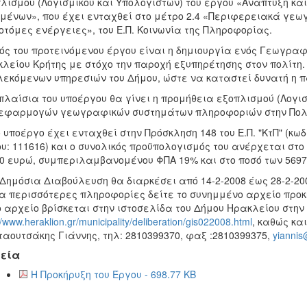
λισμού (Λογισμικού και Υπολογιστών) του έργου «Ανάπτυξη κ
μένων», που έχει ενταχθεί στο μέτρο 2.4 «Περιφερειακά γε
οτόμες ενέργειες», του Ε.Π. Κοινωνία της Πληροφορίας.
ός του προτεινόμενου έργου είναι η δημιουργία ενός Γεωγρα
λείου Κρήτης με στόχο την παροχή εξυπηρέτησης στον πολίτη.
εκόμενων υπηρεσιών του Δήμου, ώστε να καταστεί δυνατή η 
πλαίσια του υποέργου θα γίνει η προμήθεια εξοπλισμού (Λογισ
εφαρμογών γεωγραφικών συστημάτων πληροφοριών στην Πολε
ο υποέργο έχει ενταχθεί στην Πρόσκληση 148 του Ε.Π. "ΚτΠ" (κω
υ: 111616) και ο συνολικός προϋπολογισμός του ανέρχεται στο
0 ευρώ, συμπεριλαμβανομένου ΦΠΑ 19% και στο ποσό των 56974
 Δημόσια Διαβούλευση θα διαρκέσει από 14-2-2008 έως 28-2-20
ια περισσότερες πληροφορίες δείτε το συνημμένο αρχείο προ
ο αρχείο βρίσκεται στην ιστοσελίδα του Δήμου Ηρακλείου στην
//www.heraklion.gr/municipality/deliberation/gis022008.html
, καθώς και
αουτσάκης Γιάννης, τηλ: 2810399370, φαξ :2810399375,
yiannis
εία
Η Προκήρυξη του Έργου - 698.77 KB