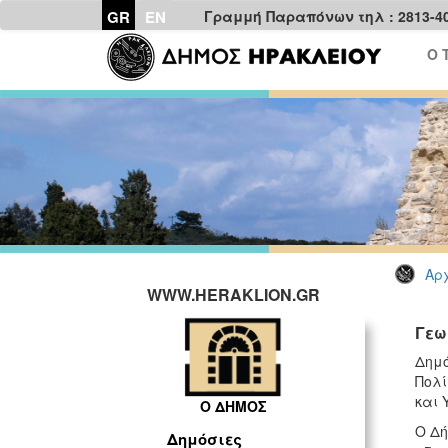
GR
EN
Γραμμή Παραπόνων τηλ : 2813-4
Ο 
Αρχ
WWW.HERAKLION.GR
Γεω
Δημό
Πολί
και 
Ο ΔΗΜΟΣ
Ο Δή
Δημόσιες