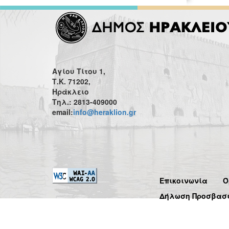
Αγίου Τίτου 1,
Τ.Κ. 71202,
Ηράκλειο
Τηλ.: 2813-409000
email:
info@heraklion.gr
Επικοινωνία
Ό
Δήλωση Προσβασ