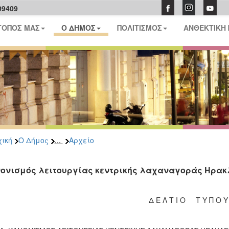
09409
ΤΟΠΟΣ ΜΑΣ
Ο ΔΗΜΟΣ
ΠΟΛΙΤΙΣΜΟΣ
ΑΝΘΕΚΤΙΚΗ
...
ική
Ο Δήμος
Αρχείο
ονισμός λειτουργίας κεντρικής λαχαναγοράς Ηρακ
Δ Ε Λ Τ Ι Ο Τ Υ Π Ο 