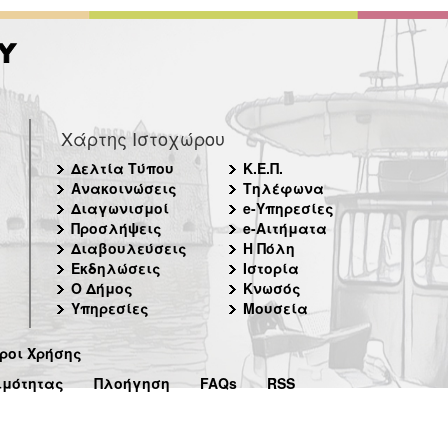
Χάρτης Ιστοχώρου
Δελτία Τύπου
Κ.Ε.Π.
Ανακοινώσεις
Τηλέφωνα
Διαγωνισμοί
e-Υπηρεσίες
Προσλήψεις
e-Αιτήματα
Διαβουλεύσεις
Η Πόλη
Εκδηλώσεις
Ιστορία
Ο Δήμος
Κνωσός
Υπηρεσίες
Μουσεία
ροι Χρήσης
ιμότητας
Πλοήγηση
FAQs
RSS