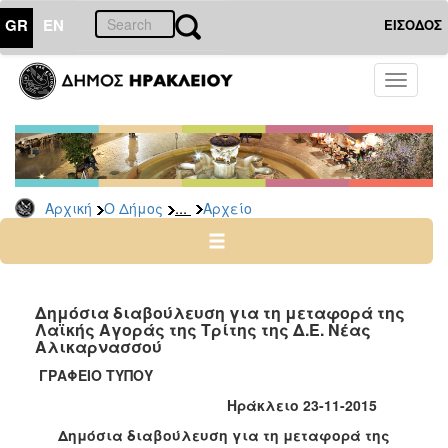
GR
EN
ΕΙΣΟΔΟΣ
Ο
Toggle
ΔΗΜΟΣ
navigati
Δημόσιες
Διαβουλεύσεις
Αρχείο
...
Αρχική
Ο Δήμος
Αρχείο
Ο
ΤΟΠΟΣ
ΜΑΣ
Δημόσια διαβούλευση για τη μεταφορά της
Λαϊκής Αγοράς της Τρίτης της Δ.Ε. Νέας
Αλικαρνασσού
ΠΟΛΙΤΙΣΜΟΣ
ΓΡΑΦΕΙΟ ΤΥΠΟΥ
ΑΝΘΕΚΤΙΚΗ
Ηράκλειο 23-11-2015
ΠΟΛΗ
Δημόσια διαβούλευση για τη μεταφορά της