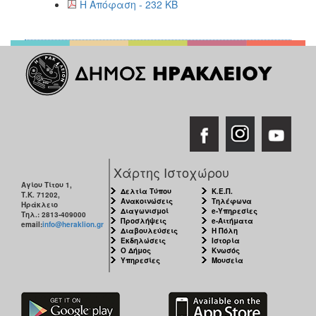
Η Απόφαση - 232 KB
Χάρτης Ιστοχώρου
Αγίου Τίτου 1,
Δελτία Τύπου
Κ.Ε.Π.
Τ.Κ. 71202,
Ανακοινώσεις
Τηλέφωνα
Ηράκλειο
Διαγωνισμοί
e-Υπηρεσίες
Τηλ.: 2813-409000
Προσλήψεις
e-Αιτήματα
email:
info@heraklion.gr
Διαβουλεύσεις
Η Πόλη
Εκδηλώσεις
Ιστορία
Ο Δήμος
Κνωσός
Υπηρεσίες
Μουσεία