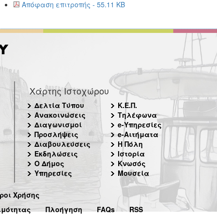
Απόφαση επιτροπής - 55.11 KB
Χάρτης Ιστοχώρου
Δελτία Τύπου
Κ.Ε.Π.
Ανακοινώσεις
Τηλέφωνα
Διαγωνισμοί
e-Υπηρεσίες
Προσλήψεις
e-Αιτήματα
Διαβουλεύσεις
Η Πόλη
Εκδηλώσεις
Ιστορία
Ο Δήμος
Κνωσός
Υπηρεσίες
Μουσεία
ροι Χρήσης
ιμότητας
Πλοήγηση
FAQs
RSS