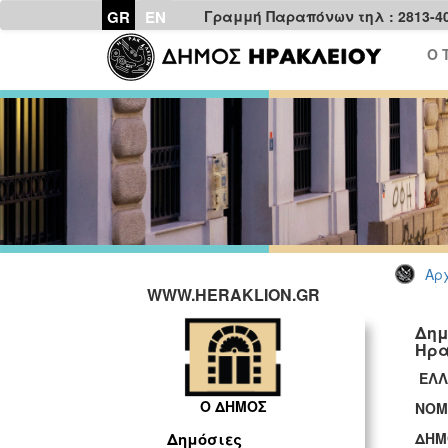
GR
EN
Γραμμή Παραπόνων τηλ : 2813-4
Ο 
Αρχ
WWW.HERAKLION.GR
Δημ
Ηρα
ΕΛΛ
Ο ΔΗΜΟΣ
Ν
ΔΗΜ
Δημόσιες