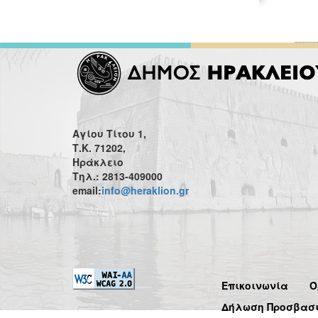
Αγίου Τίτου 1,
Τ.Κ. 71202,
Ηράκλειο
Τηλ.: 2813-409000
email:
info@heraklion.gr
Επικοινωνία
Ό
Δήλωση Προσβασ