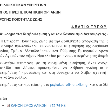
Η ΔΙΟΙΚΗΤΙΚΩΝ ΥΠΗΡΕΣΙΩΝ
 ΥΠΟΣΤΗΡΙΞΗΣ ΠΟΛΙΤΙΚΩΝ ΟΡΓΑΝΩΝ
ΤΡΟΠΗΣ ΠΟΙΟΤΗΤΑΣ ΖΩΗΣ
Δ Ε Λ Τ Ι Ο Τ Υ Π Ο Υ
Α: «Δημόσια διαβούλευση για
τον Κανονισμό Λειτουργίας 
Η Επιτροπή Ποιότητας Ζωής με την αριθ.9/2016 απόφασή της,
 αριθμό πρωτοκόλλου 30972/21-03-2016 εισήγηση της Διεύθυν
ρίου, Τμήμα Αδειοδοτήσεων και Ρύθμισης Εμπορικών Δρασ
ών Αγορών του Δήμου Ηρακλείου με ενσωματωμένες τις διορθώ
νωτέρω απόφαση με τη συνημμένη εισήγηση, έχει αναρτ
οσελίδα του Δήμου, προκειμένου να λάβουν γνώση οι 
τηρήσεις ή προτάσεις και στη συνέχεια να λάβει σχετική 
τικό Συμβούλιο.-
τηρήσεις και προτάσεις στο
psykakos-v@heraklion.gr
και στο 28
εία
ΚΑΝΟΝΙΣΜΟΣ ΛΑΙΚΩΝ - 172.76 KB