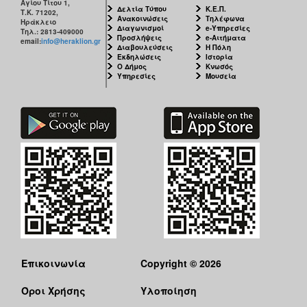
Αγίου Τίτου 1,
Δελτία Τύπου
Κ.Ε.Π.
Τ.Κ. 71202,
Ανακοινώσεις
Τηλέφωνα
Ηράκλειο
Διαγωνισμοί
e-Υπηρεσίες
Τηλ.: 2813-409000
Προσλήψεις
e-Αιτήματα
email:
info@heraklion.gr
Διαβουλεύσεις
Η Πόλη
Εκδηλώσεις
Ιστορία
Ο Δήμος
Κνωσός
Υπηρεσίες
Μουσεία
Επικοινωνία
Copyright © 2026
Όροι Χρήσης
Υλοποίηση