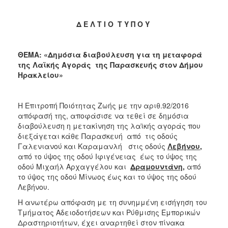
Δ Ε Λ Τ Ι Ο Τ Υ Π Ο Υ
ΘΕΜΑ: «
Δημόσια διαβούλευση για τη μεταφορά
της Λαϊκής Αγοράς
της Παρασκευής στον Δήμου
Ηρακλείου»
Η Επιτροπή Ποιότητας Ζωής με την αριθ.92/2016
απόφασή της, αποφάσισε να τεθεί σε δημόσια
διαβούλευση η μετακίνηση της λαϊκής αγοράς που
διεξάγεται κάθε Παρασκευή από τις οδούς
Γαλενιανού και Καραμανλή στις οδούς
Λεβήνου
,
από το ύψος της οδού Ιφιγένειας έως το ύψος της
οδού Μιχαήλ Αρχαγγέλου και
Δραμουντάνη
,
από
το ύψος της οδού Μίνωος έως και το ύψος της οδού
Λεβήνου.
H ανωτέρω απόφαση με τη συνημμένη εισήγηση του
Τμήματος Αδειοδοτήσεων και Ρύθμισης Εμπορικών
Δραστηριοτήτων, έχει αναρτηθεί στον πίνακα