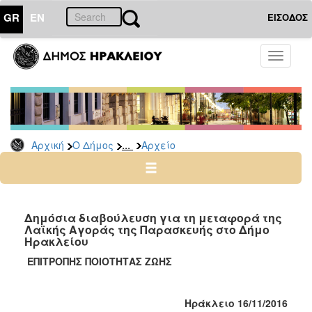
GR
EN
ΕΙΣΟΔΟΣ
Ο
Toggle
ΔΗΜΟΣ
navigati
Δημόσιες
Διαβουλεύσεις
Αρχείο
...
Αρχική
Ο Δήμος
Αρχείο
Ο
ΤΟΠΟΣ
ΜΑΣ
Δημόσια διαβούλευση για τη μεταφορά της
Λαϊκής Αγοράς της Παρασκευής στο Δήμο
Ηρακλείου
ΠΟΛΙΤΙΣΜΟΣ
ΕΠΙΤΡΟΠΗΣ ΠΟΙΟΤΗΤΑΣ ΖΩΗΣ
ΑΝΘΕΚΤΙΚΗ
ΠΟΛΗ
Ηράκλειο 16/11/20
16