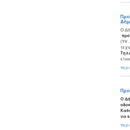
Προ
Δήμ
Ο Δή
πρό
(Υπ΄
τεχν
Τηλ
είνα
περι
Προ
Ο Δ
οδοκ
Καθ
να κ
περι