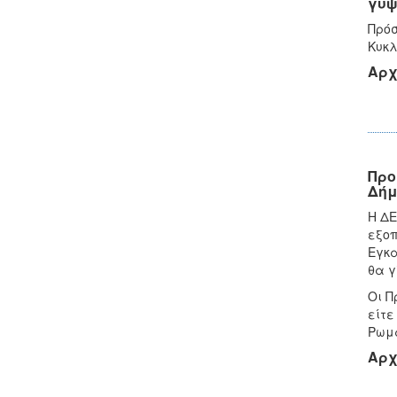
γυψ
Πρόσ
Κυκ
Αρχ
Προ
Δήμ
Η ΔΕ
εξοπ
Εγκα
θα γ
Οι Π
είτε
Ρωμα
Αρχ