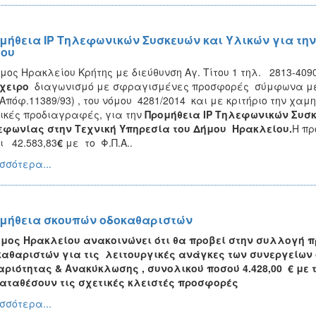
μήθεια IP Τηλεφωνικών Συσκευών και Υλικών για την
ου
μος Ηρακλείου Κρήτης με διεύθυνση Αγ. Τίτου 1 τηλ. 2813-409
χειρο
διαγωνισμό με σφραγισμένες προσφορές σύμφωνα με 
.Απόφ.11389/93) , του νόμου 4281/2014 και με κριτήριο την χα
ικές προδιαγραφές, για την
Προμήθεια
IP
Τηλεφωνικών Συσκε
εφωνίας στην Τεχνική Υπηρεσία του Δήμου Ηρακλείου
.
Η πρ
ι 42.583,83
€
με το Φ.Π.Α..
σσότερα...
μήθεια σκουπών οδοκαθαριστών
ήμος Ηρακλείου ανακοινώνει ότι θα προβεί στην συλλογή 
αθαριστών για τις λειτουργικές ανάγκες των συνεργείων
αριότητας & Ανακύκλωσης ,
συνολικού ποσού
4.428,00
€ με 
αταθέσουν τις σχετικές κλειστές προσφορές
σσότερα...