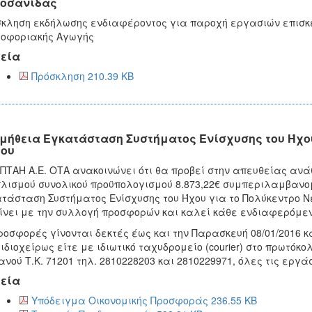
οσανίδας
κληση εκδήλωσης ενδιαφέροντος για παροχή εργασιών επισκε
λοφοριακής Αγωγής
εία
Πρόσκληση 210.39 KB
μήθεια Εγκατάσταση Συστήματος Ενίσχυσης του Ήχου
ου
ΠΤΑΗ Α.Ε. ΟΤΑ ανακοινώνει ότι θα προβεί στην απευθείας αν
λισμού συνολικού προϋπολογισμού 8.873,22€ συμπεριλαμβανομ
τάσταση Συστήματος Ενίσχυσης του Ήχου για το Πολύκεντρο Ν
ίνει με την συλλογή προσφορών και καλεί κάθε ενδιαφερόμεν
ροσφορές γίνονται δεκτές έως και την Παρασκευή 08/01/2016 κ
 ιδιοχείρως είτε με ιδιωτικό ταχυδρομείο (courier) στο πρωτό
νού Τ.Κ. 71201 τηλ. 2810228203 και 2810229971, όλες τις εργά
εία
Υπόδειγμα Οικονομικής Προσφοράς 236.55 KB