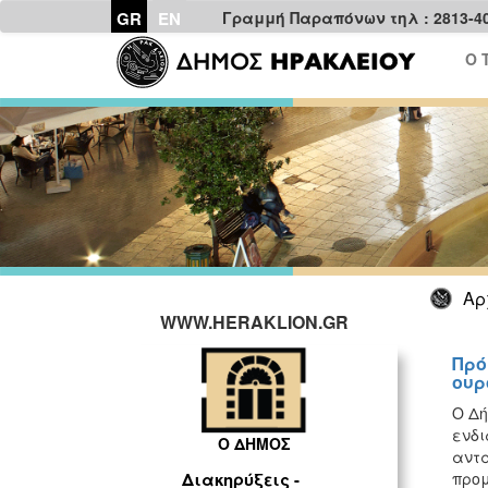
GR
EN
Γραμμή Παραπόνων τηλ : 2813-4
Ο 
Αρ
WWW.HERAKLION.GR
Πρό
ουρ
Ο Δή
ενδ
Ο ΔΗΜΟΣ
αντα
προμ
Διακηρύξεις -