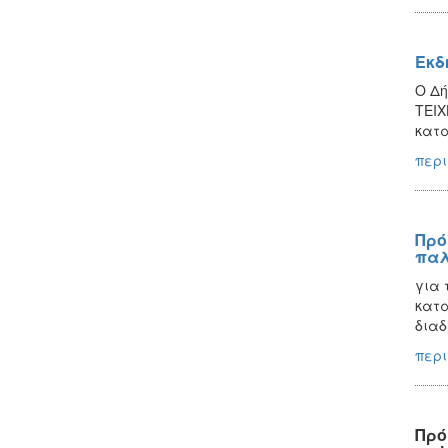
Εκδ
Ο Δή
ΤΕΙΧ
κατα
περι
Πρό
παλ
για 
κατα
διαδ
περι
Πρό