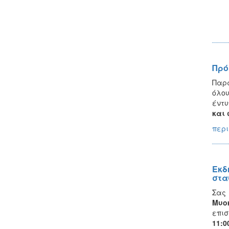
Πρό
Παρα
όλου
έντυ
και 
περι
Εκδ
στα
Σας
Μυο
επισ
11: