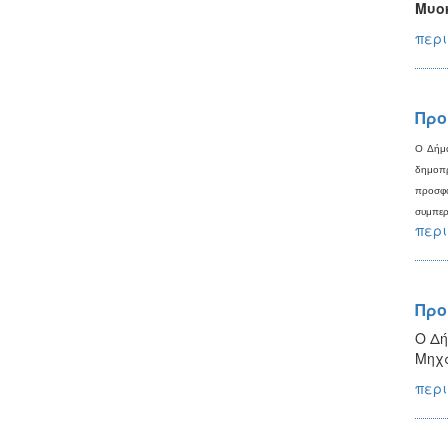
Μυοκ
περι
Προ
Ο Δήμα
δημοπρ
προσφ
συμπερ
περι
Προ
Ο Δή
Μηχα
περι