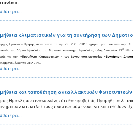
τονία ».
σσότερα...
μήθεια κλιματιστικών για τη συντήρηση των Δημοτικ
ρχος Ηρακλείου Κρήτης διακηρύσσει ότι την
22
…/1
2
…./2015 ημέρα Τρίτη .και από ώρα 10:
Α
ασιών του Δήμου Ηρακλείου στο δημοτικό κατάστημα Ηρακλείου, οδός Διονυσίου 13
Νέα Α
ορές για την:
«Προμήθεια
κλιματιστικών
»
του έργου αυτεπιστασίας
«Συντήρηση
Δημοτ
ιλαμβανομένου του ΦΠΑ 23%.
σσότερα...
μήθεια και τοποθέτηση ανταλλακτικών Φωτοτυπικών
μος Ηρακλείου ανακοινώνει ότι θα προβεί σε Προμήθεια & το
νημάτων και καλεί τους ενδιαφερόμενους να καταθέσουν σχε
σσότερα...