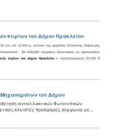
ών κτιρίων του Δήμου Ηρακλείου
30 έως και 11:00π.μ. ενώπιον της αρμόδιας Επιτροπής διεξαγωγής
λικαρνασσό , θα διεξαχθεί πρόχειρος διαγωνισμός με σφραγισμένες
ικών
κτιρίων του
Δήμου Ηρακλείου »
προϋπολογισμού
2
0.000
€
 Μηχανημάτων του Δήμου
ποθέτηση ανταλλακτικών Φωτοτυπικών
τικές κλειστές προσφορές σύμφωνα με...