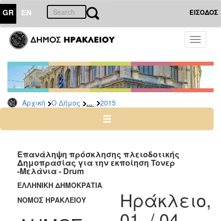
GR
EN
ΕΙΣΟΔΟΣ
Ο
Toggle
ΔΗΜΟΣ
navigati
Διακηρύξεις
-
Δημοπρασίες
Αρχείο
...
Αρχική
Ο Δήμος
2015
2026
2025
2024
Επανάληψη πρόσκλησης πλειοδοτικής
2023
Δημοπρασίας για την εκποίηση Toνερ
-Μελάνια - Drum
2022
ΕΛΛΗΝΙΚΗ ΔΗΜΟΚΡΑΤΙΑ
2021
Ηράκλειο,
ΝΟΜΟΣ ΗΡΑΚΛΕΙΟΥ
2020
01 / 04
2019