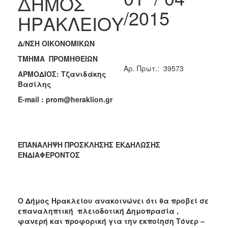
ΔΗΜΟΣ
/2015
2018
ΗΡΑΚΛΕΙΟΥ
2017
2016
Δ/ΝΣΗ ΟΙΚΟΝΟΜΙΚΩΝ
2015
ΤΜΗΜΑ ΠΡΟΜΗΘΕΙΩΝ
Aρ. Πρωτ.: 39573
2013
ΑΡΜΟΔΙΟΣ: Τζανιδάκης
Βασίλης
E
-
mail
:
prom
@
heraklion
.
gr
Ο
ΤΟΠΟΣ
ΜΑΣ
ΕΠΑΝΑΛΗΨΗ ΠΡΟΣΚΛΗΣΗΣ ΕΚΔΗΛΩΣΗΣ
ΕΝΔΙΑΦΕΡΟΝΤΟΣ
ΠΟΛΙΤΙΣΜΟΣ
ΑΝΘΕΚΤΙΚΗ
ΠΟΛΗ
Ο Δήμος Ηρακλείου ανακοινώνει ότι θα προβεί σε
επαναληπτική πλειοδοτική Δημοπρασία ,
φανερή και προφορική για την εκποίηση Τόνερ –