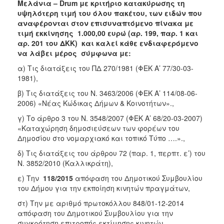
Μελάνια – Drum με κριτήριο κατακύρωσης τη
υψηλότερη τιμή του όλου πακέτου, των ειδών που
αναφέρονται στον επισυναπτόμενο πίνακα με
τιμή εκκίνησης 1.000,00 ευρώ (αρ. 199, παρ. 1 και
αρ. 201 του ΔΚΚ) και καλεί κάθε ενδιαφερόμενο
να λάβει μέρος σύμφωνα με:
α) Τις διατάξεις του ΠΔ 270/1981 (ΦΕΚ Α’ 77/30-03-
1981),
β) Τις διατάξεις του Ν. 3463/2006 (ΦΕΚ Α’ 114/08-06-
2006) «Νέας Κώδικας Δήμων & Κοινοτήτων».,
γ) Το άρθρο 3 του Ν. 3548/2007 (ΦΕΚ Α’ 68/20-03-2007)
«Καταχώρηση δημοσιεύσεων των φορέων του
Δημοσίου στο νομαρχιακό και τοπικό Τύπο ….».,
δ) Τις διατάξεις του άρθρου 72 (παρ. 1, περπτ. ε’) του
Ν. 3852/2010 (Καλλικράτη),
ε) Την
118/2015
απόφαση του Δημοτικού Συμβουλίου
του Δήμου για την εκποίηση κινητών πραγμάτων,
στ) Την με αριθμό πρωτοκόλλου 848/01-12-2014
απόφαση του Δημοτικού Συμβουλίου για την
συγκρότηση επιτροπής εκτίμησης κινητών