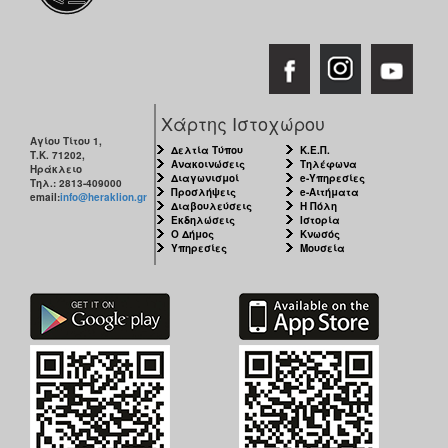
Χάρτης Ιστοχώρου
Αγίου Τίτου 1,
Δελτία Τύπου
Κ.Ε.Π.
Τ.Κ. 71202,
Ανακοινώσεις
Τηλέφωνα
Ηράκλειο
Διαγωνισμοί
e-Υπηρεσίες
Τηλ.: 2813-409000
Προσλήψεις
e-Αιτήματα
email:
info@heraklion.gr
Διαβουλεύσεις
Η Πόλη
Εκδηλώσεις
Ιστορία
Ο Δήμος
Κνωσός
Υπηρεσίες
Μουσεία