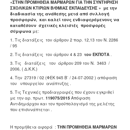
«ΣΤΗΝ ΠΡΟΜΗΘΕΙΑ ΜΑΡΜΑΡΩΝ ΓΙΑ ΤΗΝ ΣΥΝΤΗΡΗΣΗ
2018
ΣΧΟΛΙΚΩΝ ΚΤΙΡΙΩΝ Β/ΘΜΙΑΣ ΕΚΠΑΙΔΕΥΣΗΣ
» με την
διαδικασία της ανάθεσης μετά από συλλογή
2017
προσφορών,
και καλεί τους ενδιαφερόμενους να
2016
καταθέσουν σχετικές κλειστές προσφορές
σύμφωνα
με:
2015
1. Τις διατάξεις του άρθρου 2 παρ. 12,13 του Ν. 2286
2013
/ 95
2. Τις διατάξεις του άρθρου 4 & 23
του ΕΚΠΟΤΑ
.
3. Τις διατάξεις του άρθρου 209 του Ν. 3463 /
2006, ( Δ.Κ.Κ.)
Ο
ΤΟΠΟΣ
4. Την 27319 / 02 (ΦΕΚ 945 Β΄ / 24-07-2002 ) απόφαση
ΜΑΣ
του υπουργείου ανάπτυξης .
ΠΟΛΙΤΙΣΜΟΣ
5. Τις Τεχνικές προδιαγραφές που έχουν εγκριθεί
με την αρ. πρωτ.
119075/2015
Απόφαση
Αντιδημάρχου και τον προϋπολογισμό της μελέτης
ΑΝΘΕΚΤΙΚΗ
ΠΟΛΗ
που επισυνάπτεται .
Η προμήθεια αφορά :
ΤΗΝ ΠΡΟΜΗΘΕΙΑ ΜΑΡΜΑΡΩΝ