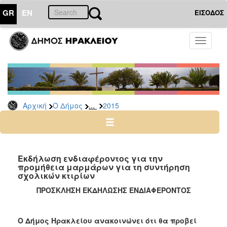
GR
EN
ΕΙΣΟΔΟΣ
Ο
Toggle
ΔΗΜΟΣ
navigati
Διακηρύξεις
-
Δημοπρασίες
Αρχείο
...
Αρχική
Ο Δήμος
2015
2026
2025
2024
Εκδήλωση ενδιαφέροντος για την
2023
προμήθεια μαρμάρων για τη συντήρηση
σχολικών κτιρίων
2022
ΠΡΟΣΚΛΗΣΗ ΕΚΔΗΛΩΣΗΣ ΕΝΔΙΑΦΕΡΟΝΤΟΣ
2021
2020
Ο Δήμος Ηρακλείου ανακοινώνει ότι θα προβεί
2019