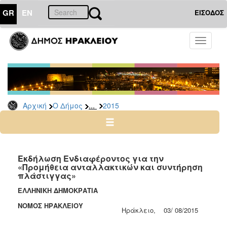
GR
EN
ΕΙΣΟΔΟΣ
Ο
Toggle
ΔΗΜΟΣ
navigati
Διακηρύξεις
-
Δημοπρασίες
Αρχείο
...
Αρχική
Ο Δήμος
2015
2026
2025
2024
Εκδήλωση Ενδιαφέροντος για την
2023
«Προμήθεια ανταλλακτικών και συντήρηση
πλάστιγγας»
2022
ΕΛΛΗΝΙΚΗ ΔΗΜΟΚΡΑΤΙΑ
2021
ΝΟΜΟΣ ΗΡΑΚΛΕΙΟΥ
2020
Ηράκλειο, 03/ 08/2015
2019