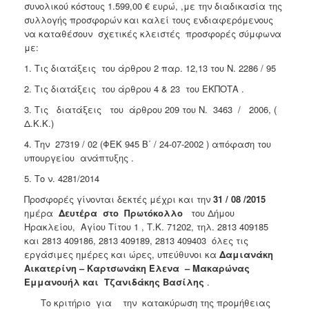
συνολικού κόστους 1.599,00 € ευρώ, ,με την διαδικασία της
συλλογής προσφορών και καλεί τους ενδιαφερόμενους
να καταθέσουν σχετικές κλειστές προσφορές σύμφωνα
με:
1. Τις διατάξεις του άρθρου 2 παρ. 12,13 του Ν. 2286 / 95
2. Τις διατάξεις του άρθρου 4 & 23 του ΕΚΠΟΤΑ .
3. Τις διατάξεις του άρθρου 209 του Ν. 3463 / 2006, (
Δ.Κ.Κ.)
4. Την 27319 / 02 (ΦΕΚ 945 Β΄ / 24-07-2002 ) απόφαση του
υπουργείου ανάπτυξης .
5. Το ν. 4281/2014
Προσφορές γίνονται δεκτές μέχρι και την
31 / 08 /2015
ημέρα
Δευτέρα
στο Πρωτόκολλο
του Δήμου
Ηρακλείου, Αγίου Τίτου 1 , Τ.Κ. 71202, τηλ. 2813 409185
και 2813 409186, 2813 409189, 2813 409403 όλες τις
εργάσιμες ημέρες και ώρες, υπεύθυνοι κα
Δαμιανάκη
Αικατερίνη – Καρτσωνάκη Έλενα – Μακαρώνας
Εμμανουήλ και Τζανιδάκης Βασίλης
.
Το κριτήριο για την κατακύρωση της προμήθειας