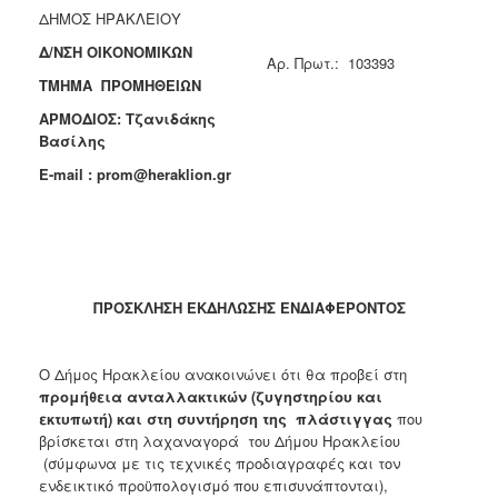
ΔΗΜΟΣ ΗΡΑΚΛΕΙΟΥ
2018
Δ/ΝΣΗ ΟΙΚΟΝΟΜΙΚΩΝ
2017
Aρ. Πρωτ.: 103393
ΤΜΗΜΑ ΠΡΟΜΗΘΕΙΩΝ
2016
ΑΡΜΟΔΙΟΣ: Τζανιδάκης
2015
Βασίλης
2013
E
-
mail
:
prom
@
heraklion
.
gr
Ο
ΤΟΠΟΣ
ΜΑΣ
ΠΡΟΣΚΛΗΣΗ ΕΚΔΗΛΩΣΗΣ ΕΝΔΙΑΦΕΡΟΝΤΟΣ
ΠΟΛΙΤΙΣΜΟΣ
Ο Δήμος Ηρακλείου ανακοινώνει ότι θα προβεί στη
προμήθεια ανταλλακτικών (ζυγηστηρίου και
ΑΝΘΕΚΤΙΚΗ
ΠΟΛΗ
εκτυπωτή) και στη συντήρηση της πλάστιγγας
που
βρίσκεται στη λαχαναγορά του Δήμου Ηρακλείου
(σύμφωνα με τις τεχνικές προδιαγραφές και τον
ενδεικτικό προϋπολογισμό που επισυνάπτονται),