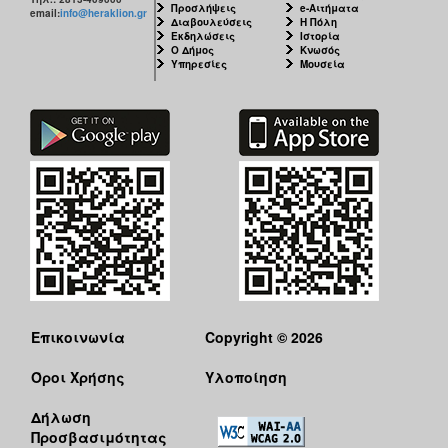
Προσλήψεις
e-Αιτήματα
email:
info@heraklion.gr
Διαβουλεύσεις
Η Πόλη
Εκδηλώσεις
Ιστορία
Ο Δήμος
Κνωσός
Υπηρεσίες
Μουσεία
Επικοινωνία
Copyright © 2026
Όροι Χρήσης
Υλοποίηση
Δήλωση
Προσβασιμότητας