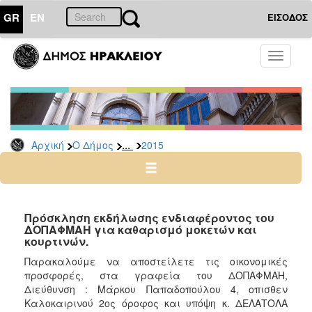
GR
EN
ΕΙΣΟΔΟΣ
Ο
Toggle
ΔΗΜΟΣ
navigati
Διακηρύξεις
-
Δημοπρασίες
Αρχείο
...
Αρχική
Ο Δήμος
2015
2026
2025
2024
Πρόσκληση εκδήλωσης ενδιαφέροντος του
2023
ΔΟΠΑΦΜΑΗ για καθαρισμό μοκετών και
κουρτινών.
2022
Παρακαλούμε να αποστείλετε τις οικονομικές
2021
προσφορές, στα γραφεία του ΔΟΠΑΦΜΑΗ,
2020
Διεύθυνση : Μάρκου Παπαδοπούλου 4, οπισθεν
Καλοκαιρινού 2ος όροφος και υπόψη κ. ΔΕΛΑΤΟΛΑ
2019