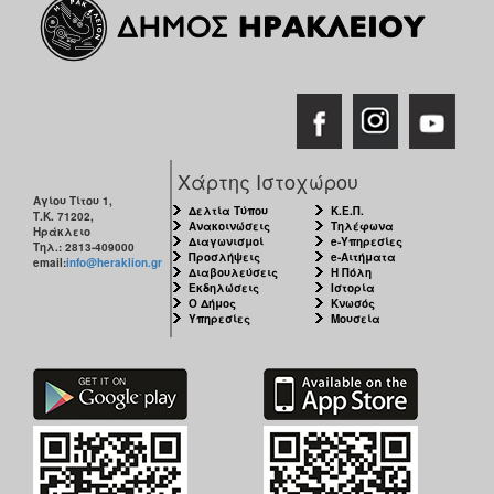
Χάρτης Ιστοχώρου
Αγίου Τίτου 1,
Δελτία Τύπου
Κ.Ε.Π.
Τ.Κ. 71202,
Ανακοινώσεις
Τηλέφωνα
Ηράκλειο
Διαγωνισμοί
e-Υπηρεσίες
Τηλ.: 2813-409000
Προσλήψεις
e-Αιτήματα
email:
info@heraklion.gr
Διαβουλεύσεις
Η Πόλη
Εκδηλώσεις
Ιστορία
Ο Δήμος
Κνωσός
Υπηρεσίες
Μουσεία