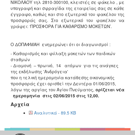
ΝΙΚΟΛΑΟΥ τηλ 2810-300100, κλειστές σε φάκελο , με
2018
υπογραφή και σφραγίδα της εταιρείας σας σε κάθε
έγγραφο, καθώς και στο εξωτερικό του φακέλου της
2017
προσφοράς σας. Στο εξωτερικό του φακέλου να
2016
γράφει: ‘ΠΡΟΣΦΟΡΑ ΓΙΑ ΚΑΘΑΡΙΣΜΟ ΜΟΚΕΤΩΝ’.
2015
2013
Ο ΔΟΠΑΦΜΑΗ ενημερώνει ότι οι διαγωνισμοί :
- Καθαρισμός και φύλαξη μοκετών των παιδικών
σταθμών
- Διαμονή – πρωινό, 14 ατόμων για τις ανάγκες
της εκδήλωσης 'Ανδρόγεια'
Ο
ΤΟΠΟΣ
που η τελική ημερομηνία κατάθεσης οικονομικής
ΜΑΣ
προσφοράς έχει ορισθεί την Δευτέρα 01/06/2015,
λόγω της αργίας του Αγίου Πνεύματος,
ορίζεται νέα
ΠΟΛΙΤΙΣΜΟΣ
ημερομηνία στις 02/06/2015 στις 12,00.
Αρχεία
ΑΝΘΕΚΤΙΚΗ
Αναλυτικά - 89.5 KB
ΠΟΛΗ